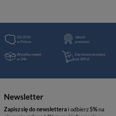
Od 2010
Jakość
w Polsce
premium
Wysyłka nawet
Darmowa dostawa
w 24h
od 399 zł
Newsletter
Zapisz się do newslettera
i odbierz
5%
na