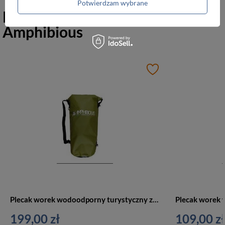
Potwierdzam wybrane
Polecane produkty marki
Amphibious
Plecak worek wodoodporny turystyczny zielony - Amphibious Tube 60L
199,00 zł
109,00 zł