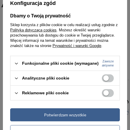
Amphibious Deep Case Protect
Konfiguracja zgód
Dbamy o Twoją prywatność
Sklep korzysta z plików cookie w celu realizacji usług zgodnie z
Polityką dotyczącą cookies
. Możesz określić warunki
przechowywania lub dostępu do cookie w Twojej przeglądarce.
Więcej informacji na temat warunków i prywatności można
znaleźć także na stronie
Prywatność i warunki Google
.
Zawsze
Funkcjonalne pliki cookie (wymagane)
aktywne
Analityczne pliki cookie
Reklamowe pliki cookie
Plecak worek wodoodporny turystyczny czarny - Amphibious Tube 60L
199,00 zł
199,00 zł
Potwierdzam wszystkie