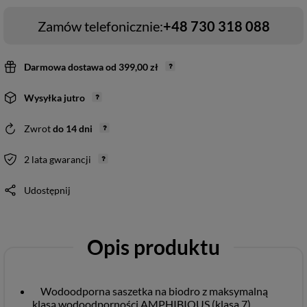
Zamów telefonicznie:
+48 730 318 088
Darmowa dostawa
od
399,00 zł
Wysyłka
jutro
Zwrot
do
14
dni
2 lata gwarancji
Udostępnij
Opis produktu
Wodoodporna saszetka na biodro z maksymalną
klasą wodoodporności AMPHIBIOUS (klasa 7).