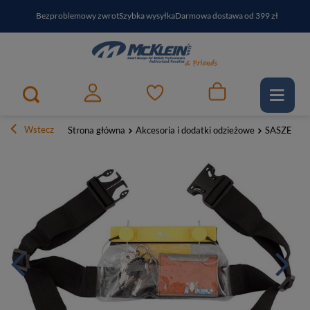
Bezproblemowy zwrot
Szybka wysyłka
Darmowa dostawa od 399 zł
PayPo - kup i zapłać za
30
dni
Zapisz się do newslettera i odbierz RABAT
Wstecz
Strona główna
Akcesoria i dodatki odzieżowe
SASZETKI