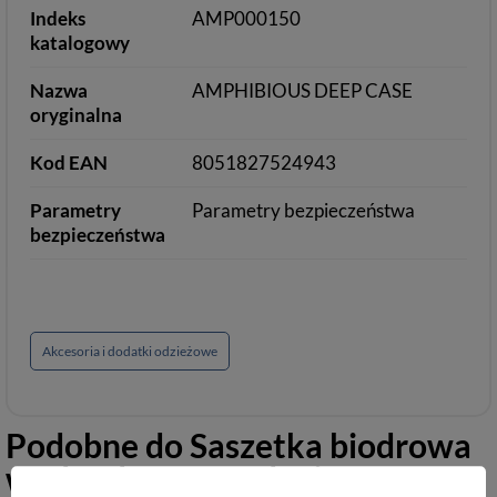
Indeks
AMP000150
katalogowy
Nazwa
AMPHIBIOUS DEEP CASE
oryginalna
Kod EAN
8051827524943
Parametry
Parametry bezpieczeństwa
bezpieczeństwa
Akcesoria i dodatki odzieżowe
Podobne do
Saszetka biodrowa
wodoodporna podróżna -