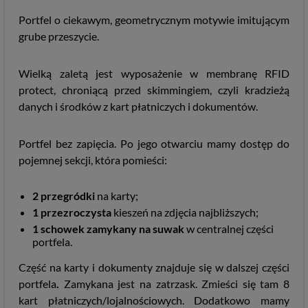
Portfel o ciekawym, geometrycznym motywie imitującym
grube przeszycie.
Wielką zaletą jest wyposażenie w membranę RFID
protect, chroniącą przed skimmingiem, czyli kradzieżą
danych i środków z kart płatniczych i dokumentów.
Portfel bez zapięcia. Po jego otwarciu mamy dostęp do
pojemnej sekcji, która pomieści:
2 przegródki
na karty;
1
przezroczysta
kieszeń na zdjęcia najbliższych;
1 schowek zamykany na suwak
w centralnej części
portfela.
Część na karty i dokumenty znajduje się w dalszej części
portfela
.
Zamykana jest na zatrzask. Zmieści się tam 8
kart płatniczych/lojalnościowych. Dodatkowo mamy