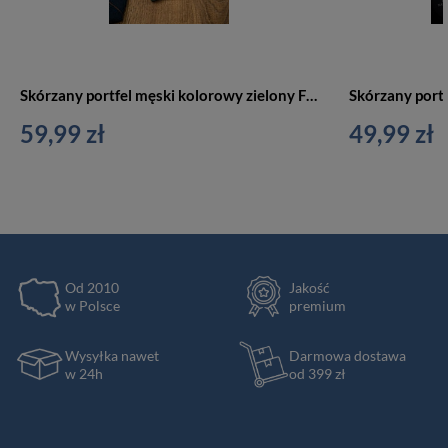
Skórzany portfel męski kolorowy zielony Forever Young N951-VTP GREEN
59,99 zł
49,99 zł
Od 2010
Jakość
w Polsce
premium
Wysyłka nawet
Darmowa dostawa
w 24h
od 399 zł