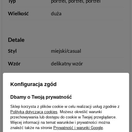
Typ
portfel
portfel
portfel
Wielkość
duża
Detale
Styl
miejski/casual
Wzór
delikatny wzór
Zamknięcie
bez zapięcia
Konfiguracja zgód
Kolor okuć
inny
inny
inny
Dbamy o Twoją prywatność
Ilość przegródek
6-10
Sklep korzysta z plików cookie w celu realizacji usług zgodnie z
na karty
Polityką dotyczącą cookies
. Możesz określić warunki
przechowywania lub dostępu do cookie w Twojej przeglądarce.
Kieszeń na
zamykana na zatrzask
Więcej informacji na temat warunków i prywatności można
monety
znaleźć także na stronie
Prywatność i warunki Google
.