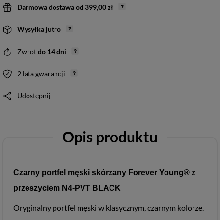
Darmowa dostawa
od
399,00 zł
Wysyłka
jutro
Zwrot
do
14
dni
2 lata gwarancji
Udostępnij
Opis produktu
Czarny portfel męski skórzany Forever Young® z
przeszyciem N4-PVT BLACK
Oryginalny portfel męski w klasycznym, czarnym kolorze.