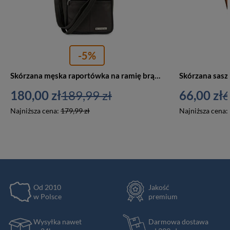
-5%
Skórzana męska raportówka na ramię brązowa Beltimore G68
180,00 zł
189,99 zł
66,00 zł
6
Najniższa cena:
179,99 zł
Najniższa cena:
Od 2010
Jakość
w Polsce
premium
Wysyłka nawet
Darmowa dostawa