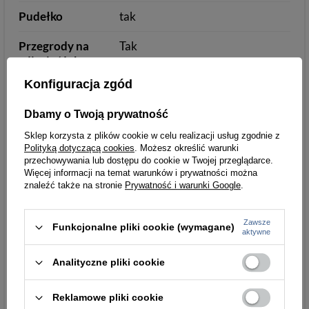
Pudełko
tak
Przegrody na
Tak
zdjęcia/dokume
nt
Konfiguracja zgód
Kolory
3
Dbamy o Twoją prywatność
Parametry
Parametry bezpieczeństwa
Sklep korzysta z plików cookie w celu realizacji usług zgodnie z
Polityką dotyczącą cookies
. Możesz określić warunki
bezpieczeństwa
przechowywania lub dostępu do cookie w Twojej przeglądarce.
Więcej informacji na temat warunków i prywatności można
znaleźć także na stronie
Prywatność i warunki Google
.
Podmiot odpowiedzialny
Łukasz Turyk
Zawsze
za ten produkt na terenie
importEU
Więcej
Funkcjonalne pliki cookie (wymagane)
aktywne
UE
Analityczne pliki cookie
Reklamowe pliki cookie