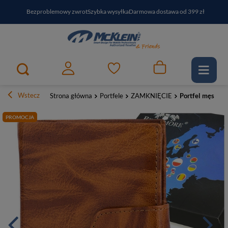
Bezproblemowy zwrot
Szybka wysyłka
Darmowa dostawa od 399 zł
PayPo - kup i zapłać za
30
dni
Zapisz się do newslettera i odbierz RABAT
Wstecz
Strona główna
Portfele
ZAMKNIĘCIE
Portfel męski s
PROMOCJA