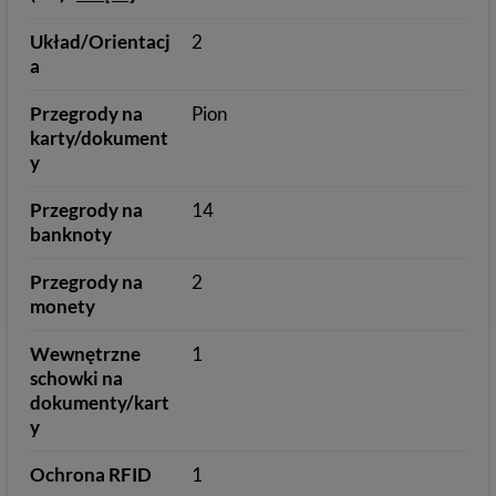
Układ/Orientacj
2
a
Przegrody na
Pion
karty/dokument
y
Przegrody na
14
banknoty
Przegrody na
2
monety
Wewnętrzne
1
schowki na
dokumenty/kart
y
Ochrona RFID
1