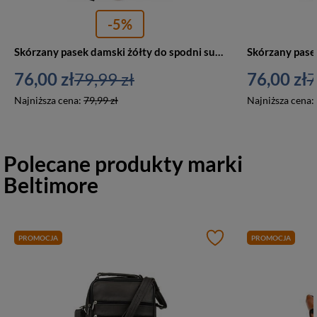
-5%
Skórzany pasek damski żółty do spodni sukienki - Beltimore D94
76,00 zł
79,99 zł
76,00 zł
7
Najniższa cena:
79,99 zł
Najniższa cena:
Polecane produkty marki
Beltimore
PROMOCJA
PROMOCJA