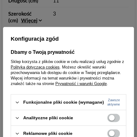
Długość (cm)
11
Szerokość
3
(cm)
Więcej
Układ/Orientacj
Pion
Konfiguracja zgód
a
Dbamy o Twoją prywatność
Przegrody na
14
karty/dokument
Sklep korzysta z plików cookie w celu realizacji usług zgodnie z
y
Polityką dotyczącą cookies
. Możesz określić warunki
przechowywania lub dostępu do cookie w Twojej przeglądarce.
Więcej informacji na temat warunków i prywatności można
Przegrody na
2
znaleźć także na stronie
Prywatność i warunki Google
.
banknoty
Przegrody na
1
Zawsze
Funkcjonalne pliki cookie (wymagane)
aktywne
monety
Analityczne pliki cookie
Wewnętrzne
1 zasuwana pionowa
schowki na
dokumenty/kart
Reklamowe pliki cookie