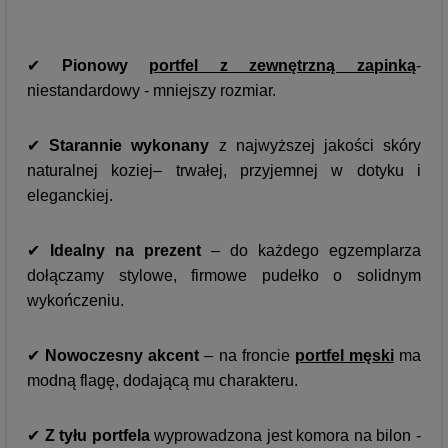
✔
Pionowy
portfel z zewnętrzną zapinką
-
niestandardowy - mniejszy rozmiar.
✔
Starannie wykonany
z najwyższej jakości skóry
naturalnej koziej– trwałej, przyjemnej w dotyku i
eleganckiej.
✔
Idealny na prezent
– do każdego egzemplarza
dołączamy stylowe, firmowe pudełko o solidnym
wykończeniu.
✔
Nowoczesny akcent
– na froncie
portfel męski
ma
modną flagę, dodającą mu charakteru.
✔
Z tyłu portfela
wyprowadzona jest komora na bilon -