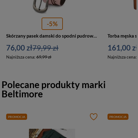
-5%
Skórzany pasek damski do spodni pudrowo-różowy ze srebrną klamrą Beltimore A70
76,00 zł
79,99 zł
161,00 zł
Najniższa cena:
69,99 zł
Najniższa cena:
Polecane produkty marki
Beltimore
PROMOCJA
PROMOCJA