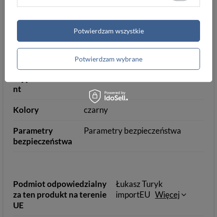
y
Ochrona RFID
tak
Potwierdzam wszystkie
Pudełko
tak
Potwierdzam wybrane
Przegrody na
2
zdjęcia/dokume
nt
Kolory
czarny
Parametry
Parametry bezpieczeństwa
bezpieczeństwa
Podmiot odpowiedzialny
Łukasz Turyk
za ten produkt na terenie
importEU
Więcej
UE