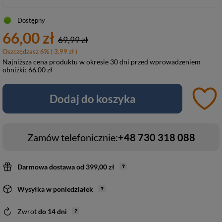
Dostępny
66,00 zł
69,99 zł
Oszczędzasz
6
%
( 3.99 zł )
Najniższa cena produktu w okresie 30 dni przed wprowadzeniem
obniżki:
66,00 zł
Dodaj do koszyka
Zamów telefonicznie:
+48 730 318 088
Darmowa dostawa
od
399,00 zł
Wysyłka
w poniedziałek
Zwrot
do
14
dni