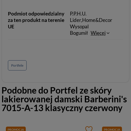
Podmiot odpowiedzialny
P.P.H.U.
za ten produkt na terenie
Lider,Home&Decor
UE
Wysopal
Bogumił
Więcej
Portfele
Podobne do
Portfel ze skóry
lakierowanej damski Barberini's
7015-A-13 klasyczny czerwony
PROMOCJA
PROMOCJA