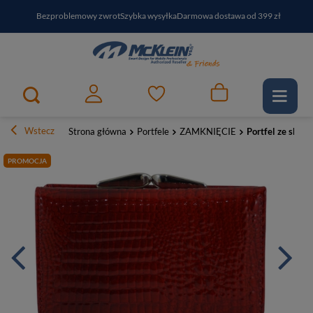
Bezproblemowy zwrot
Szybka wysyłka
Darmowa dostawa od 399 zł
PayPo - kup i zapłać za
30
dni
Zapisz się do newslettera i odbierz RABAT
Wstecz
Strona główna
Portfele
ZAMKNIĘCIE
Portfel ze skór
PROMOCJA