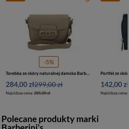
-5%
Torebka ze skóry naturalnej damska Barberini's 968-2 listonoszka mała beżowa
284,00 zł
299,00 zł
142,00 zł
Najniższa cena:
285,00 zł
Najniższa cena:
Polecane produkty marki
Barberini's