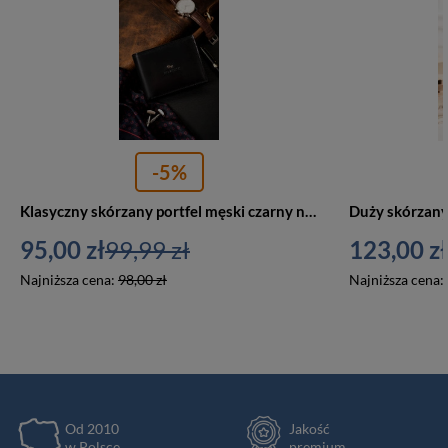
-5%
Klasyczny skórzany portfel męski czarny na karty - Rovicky RV-7870-BCA
95,00 zł
99,99 zł
123,00 zł
Najniższa cena:
98,00 zł
Najniższa cena:
Od 2010
Jakość
w Polsce
premium