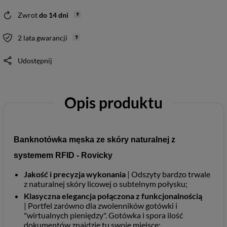
Zwrot
do
14
dni
2 lata gwarancji
Udostępnij
Opis produktu
Banknotówka męska ze skóry naturalnej z
systemem RFID - Rovicky
Jakość i precyzja wykonania
| Odszyty bardzo trwale
z naturalnej skóry licowej o subtelnym połysku;
Klasyczna elegancja połączona z funkcjonalnością
|
Portfel zarówno dla zwolenników gotówki i
"wirtualnych pieniędzy". Gotówka i spora ilość
dokumentów znajdzie tu swoje miejsce;