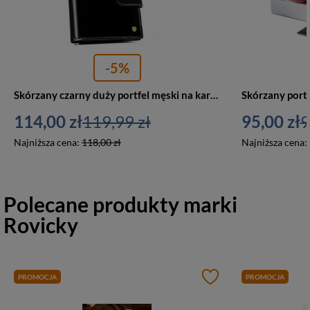
-5%
Skórzany czarny duży portfel męski na karty RFID — Rovicky 22317L-VT-RVT
114,00 zł
119,99 zł
95,00 zł
9
Najniższa cena:
118,00 zł
Najniższa cena:
Polecane produkty marki
Rovicky
PROMOCJA
PROMOCJA