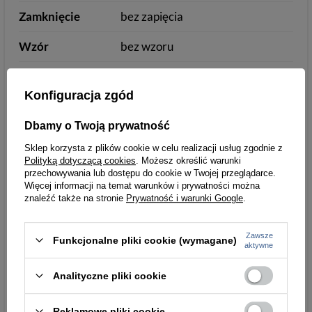
Zamknięcie
bez zapięcia
Wzór
bez wzoru
Ilość przegródek
6-10
na karty
Konfiguracja zgód
Kolor okuć
złoty
złoty
Dbamy o Twoją prywatność
Sklep korzysta z plików cookie w celu realizacji usług zgodnie z
Ochrona RFID
tak
Polityką dotyczącą cookies
. Możesz określić warunki
przechowywania lub dostępu do cookie w Twojej przeglądarce.
Więcej informacji na temat warunków i prywatności można
znaleźć także na stronie
Prywatność i warunki Google
.
Informacje dodatkowe
Zawsze
Pudełko
tak
tak
Funkcjonalne pliki cookie (wymagane)
aktywne
Dowód
mieści
Analityczne pliki cookie
rejestracyjny
Reklamowe pliki cookie