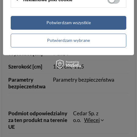
Wymiary
Potwierdzam wszystkie
Wysokość
9 cm
Grubość
1 cm
Potwierdzam wybrane
Wysokość [cm]
9 cm
9
Szerokość [cm]
11,5 cm
11,5
Parametry
Parametry bezpieczeństwa
bezpieczeństwa
Podmiot odpowiedzialny
Cedar Sp. z
za ten produkt na terenie
o.o.
Więcej
UE