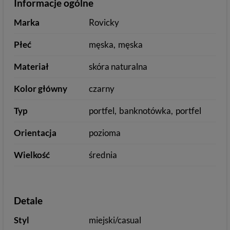
Informacje ogólne
Marka
Rovicky
Płeć
męska
męska
Materiał
skóra naturalna
Kolor główny
czarny
Typ
portfel
banknotówka
portfel
Orientacja
pozioma
Wielkość
średnia
Detale
Styl
miejski/casual