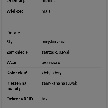
Orientacja
pozioma
Wielkość
mała
Detale
Styl
miejski/casual
Zamknięcie
zatrzask
suwak
Wzór
bez wzoru
Kolor okuć
złoty
złoty
Kieszeń na
zamykana na suwak
monety
Ochrona RFID
tak