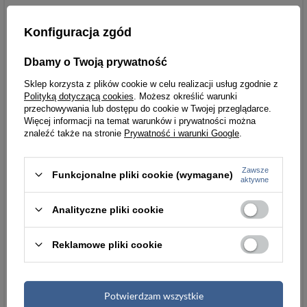
Konfiguracja zgód
Informacje dodatkowe
Pudełko
tak
tak
Dbamy o Twoją prywatność
Sklep korzysta z plików cookie w celu realizacji usług zgodnie z
Dowód
nie mieści
Polityką dotyczącą cookies
. Możesz określić warunki
rejestracyjny
przechowywania lub dostępu do cookie w Twojej przeglądarce.
Więcej informacji na temat warunków i prywatności można
znaleźć także na stronie
Prywatność i warunki Google
.
Wymiary
Zawsze
Funkcjonalne pliki cookie (wymagane)
aktywne
Wysokość
6,5 cm
Analityczne pliki cookie
Szerokość
9 cm
Reklamowe pliki cookie
Grubość
3 cm
Wysokość [cm]
6,5
Potwierdzam wszystkie