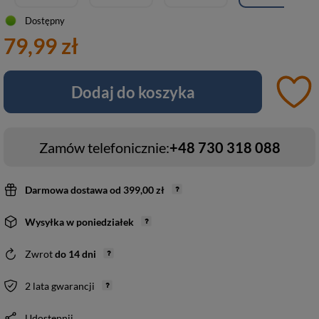
Dostępny
79,99 zł
Dodaj do koszyka
Zamów telefonicznie:
+48 730 318 088
Darmowa dostawa
od
399,00 zł
Wysyłka
w poniedziałek
Zwrot
do
14
dni
2 lata gwarancji
Udostępnij