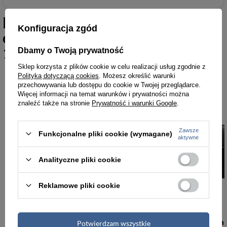
Podobne do
Skórzane etui na
Konfiguracja zgód
okulary granatowe - Gregorio
1726
Dbamy o Twoją prywatność
Sklep korzysta z plików cookie w celu realizacji usług zgodnie z
Polityką dotyczącą cookies
. Możesz określić warunki
przechowywania lub dostępu do cookie w Twojej przeglądarce.
Więcej informacji na temat warunków i prywatności można
znaleźć także na stronie
Prywatność i warunki Google
.
Zawsze
Funkcjonalne pliki cookie (wymagane)
aktywne
Analityczne pliki cookie
Reklamowe pliki cookie
Skórzana torebka damska wizytowa listonoszka na łańcuszku camel - Gregorio 1734 DOLLARO
Potwierdzam wszystkie