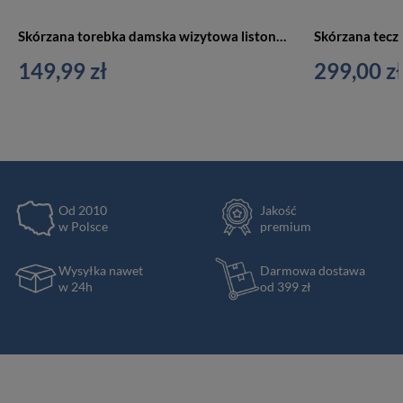
Skórzana torebka damska wizytowa listonoszka na łańcuszku czerwona - Gregorio 1734 DOLLARO
149,99 zł
299,00 zł
Od 2010
Jakość
w Polsce
premium
Wysyłka nawet
Darmowa dostawa
w 24h
od 399 zł