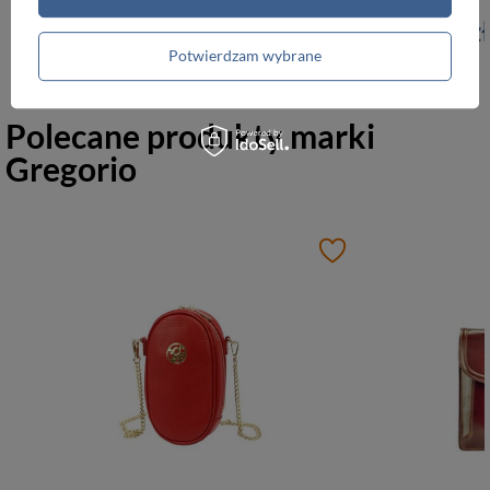
149,99 zł
389,00 zł
Potwierdzam wybrane
Polecane produkty marki
Gregorio