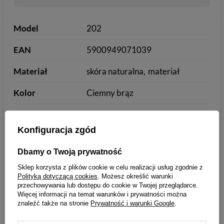
Model
202
EAN
5900949071039
Materiał
skóra naturalna
materiał
Kolor
Ciemny brąz
Długość w
40.00
centymetrach
Konfiguracja zgód
Wysokość w
28.00
Dbamy o Twoją prywatność
centymetrach
Sklep korzysta z plików cookie w celu realizacji usług zgodnie z
Polityką dotyczącą cookies
. Możesz określić warunki
Szerokość w
14.00
przechowywania lub dostępu do cookie w Twojej przeglądarce.
centymetrach
Więcej informacji na temat warunków i prywatności można
znaleźć także na stronie
Prywatność i warunki Google
.
Długość uszu w
25.00
centymetrach