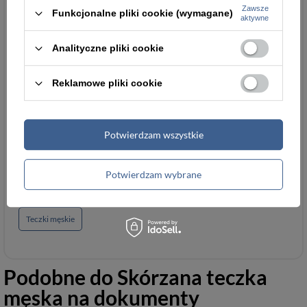
Zawsze
Funkcjonalne pliki cookie (wymagane)
aktywne
Wysokość
5.00
prześwitu w
Analityczne pliki cookie
centymetrach
Reklamowe pliki cookie
Długość paska w
100.00
centymetrach
Parametry
Parametry bezpieczeństwa
Potwierdzam wszystkie
bezpieczeństwa
Potwierdzam wybrane
Teczki męskie
Podobne do
Skórzana teczka
męska na dokumenty