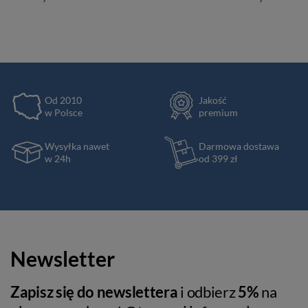
Od 2010
Jakość
w Polsce
premium
Wysyłka nawet
Darmowa dostawa
w 24h
od 399 zł
Newsletter
Zapisz się do newslettera
i odbierz
5%
na