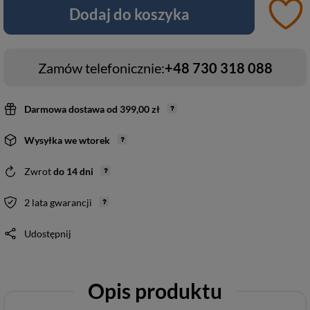
Dodaj do koszyka
Zamów telefonicznie:
+48 730 318 088
Darmowa dostawa
od
399,00 zł
Wysyłka
we wtorek
Zwrot
do
14
dni
2 lata gwarancji
Udostępnij
Opis produktu