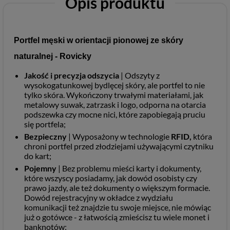
Opis produktu
Portfel męski w orientacji pionowej ze skóry
naturalnej - Rovicky
Jakość i precyzja odszycia
| Odszyty z
wysokogatunkowej bydlęcej skóry, ale portfel to nie
tylko skóra. Wykończony trwałymi materiałami, jak
metalowy suwak, zatrzask i logo, odporna na otarcia
podszewka czy mocne nici, które zapobiegają pruciu
się portfela;
Bezpieczny
| Wyposażony w technologie
RFID,
która
chroni portfel przed złodziejami używającymi czytniku
do kart;
Pojemny
| Bez problemu mieści karty i dokumenty,
które wszyscy posiadamy, jak dowód osobisty czy
prawo jazdy, ale też dokumenty o większym formacie.
Dowód rejestracyjny w okładce z wydziału
komunikacji też znajdzie tu swoje miejsce, nie mówiąc
już o gotówce - z łatwością zmieścisz tu wiele monet i
banknotów;