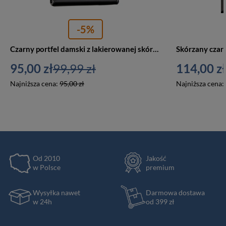
-5%
Czarny portfel damski z lakierowanej skóry naturalnej zamykany na zatrzask i bigiel - Rovicky
95,00 zł
99,99 zł
114,00 zł
Najniższa cena:
95,00 zł
Najniższa cena:
Od 2010
Jakość
w Polsce
premium
Wysyłka nawet
Darmowa dostawa
w 24h
od 399 zł