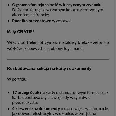
Ogromna funkcjonalność w klasycznym wydaniu
|
Duży portfel męski w czarnym kolorze z czerwonym
akcentem na froncie;
Pudełko prezentowe
w zestawie.
Mały GRATIS!
Wraz z portfelem otrzymasz metalowy brelok - żeton do
wózków sklepowych ozdobiony logo marki.
Rozbudowana sekcja na karty i dokumenty
W portfelu:
17 przegródek na karty
o standardowym formacie jak
karta debetowa czy prawo jazdy, w tym dwie
przezroczyste;
4 kieszenie na dokumenty
o nieco większym formacie,
jak dowód rejestracyjny w okładce, w tym jedna