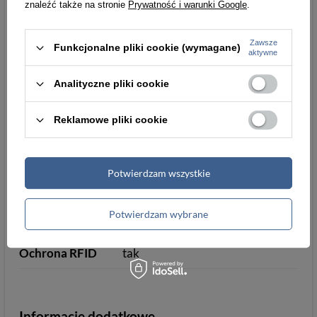
znaleźć także na stronie
Prywatność i warunki Google
.
Detale
Styl
miejski/casual
Zawsze
Funkcjonalne pliki cookie (wymagane)
aktywne
Zamknięcie
zatrzask
Analityczne pliki cookie
Wzór
delikatny wzór
Reklamowe pliki cookie
Ilość przegródek
15+
na karty
Potwierdzam wszystkie
Kolor okuć
złoty
złoty
Kieszeń na
zamykana na zatrzask
Potwierdzam wybrane
monety
Ochrona RFID
tak
Informacje dodatkowe