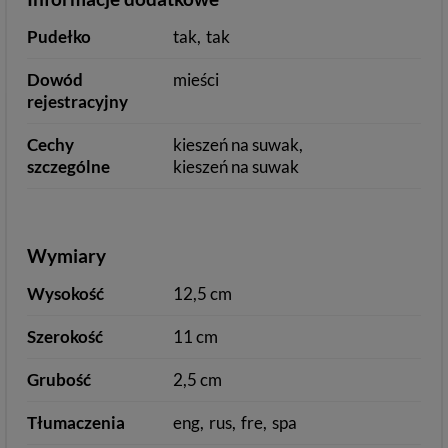
Pudełko
tak
tak
Dowód
mieści
rejestracyjny
Cechy
kieszeń na suwak
szczególne
kieszeń na suwak
Wymiary
Wysokość
12,5 cm
Szerokość
11 cm
Grubość
2,5 cm
Tłumaczenia
eng
rus
fre
spa