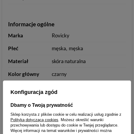
Informacje ogólne
Marka
Rovicky
Płeć
męska
męska
Materiał
skóra naturalna
Kolor główny
czarny
Typ
portfel
portfel
Konfiguracja zgód
Orientacja
pionowa
Dbamy o Twoją prywatność
Wielkość
duża
Sklep korzysta z plików cookie w celu realizacji usług zgodnie z
Polityką dotyczącą cookies
. Możesz określić warunki
przechowywania lub dostępu do cookie w Twojej przeglądarce.
Więcej informacji na temat warunków i prywatności można