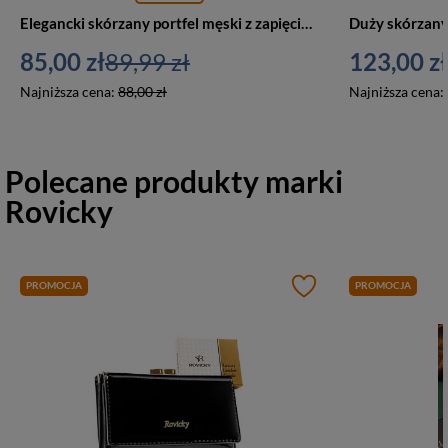
Elegancki skórzany portfel męski z zapięciem czarny — Rovicky N575L-RVTP-3081 B
85,00 zł
89,99 zł
123,00 zł
Najniższa cena:
88,00 zł
Najniższa cena:
Polecane produkty marki
Rovicky
PROMOCJA
PROMOCJA