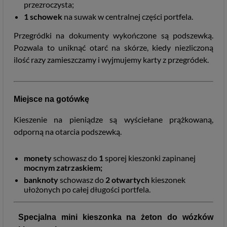
przezroczysta;
1 schowek
na suwak w centralnej części portfela.
Przegródki na dokumenty wykończone są podszewką.
Pozwala to uniknąć otarć na skórze, kiedy niezliczoną
ilość razy zamieszczamy i wyjmujemy karty z przegródek.
Miejsce na gotówkę
Kieszenie na pieniądze są wyściełane prążkowaną,
odporną na otarcia podszewką.
monety
schowasz do
1
sporej kieszonki zapinanej
mocnym zatrzaskiem;
banknoty
schowasz do
2 otwartych
kieszonek
ułożonych po całej długości portfela.
Specjalna mini kieszonka na żeton do wózków