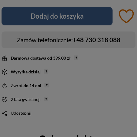
Dodaj do koszyka
Zamów telefonicznie:
+48 730 318 088
Darmowa dostawa
od
399,00 zł
Wysyłka
dzisiaj
Zwrot
do
14
dni
2 lata gwarancji
Udostępnij