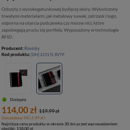
Odszyty z wysokogatunkowej bydlęcej skóry. Wykończony
trwałymi materiałami, jak metalowy suwak, zatrzask i logo,
odporna na otarcia podszewka czy mocne nici, które
zapobiegają pruciu się portfela. Wyposażony w technologie
RFID.
Producent:
Rovicky
Kod produktu:
[DH] 22317L-RVTP
Dostępny
114,00 zł
119,99 zł
Oszczędzasz
5
%
( 5.99 zł )
Najniższa cena produktu w okresie 30 dni przed wprowadzeniem
obniżki:
118,00 zł