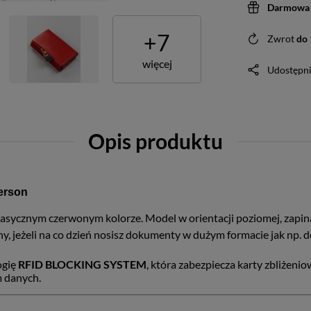
Darmowa 
+
7
Zwrot
do
więcej
Udostępni
Opis produktu
terson
w klasycznym czerwonym kolorze. Model w orientacji poziomej, zap
alny, jeżeli na co dzień nosisz dokumenty w dużym formacie jak np.
ogię
RFID BLOCKING SYSTEM
, która zabezpiecza karty zbliżeni
 danych.