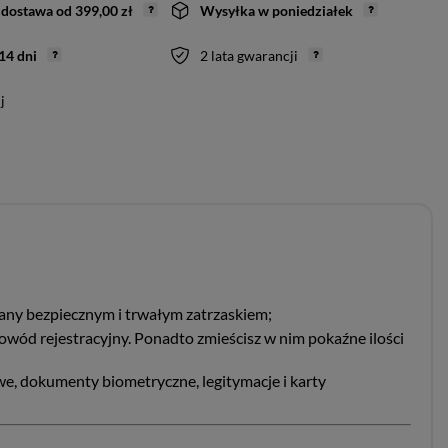
dostawa
od
399,00 zł
Wysyłka
w poniedziałek
14
dni
2 lata gwarancji
j
inany bezpiecznym i trwałym zatrzaskiem;
 dowód rejestracyjny. Ponadto zmieścisz w nim pokaźne ilości
owe, dokumenty biometryczne, legitymacje i karty