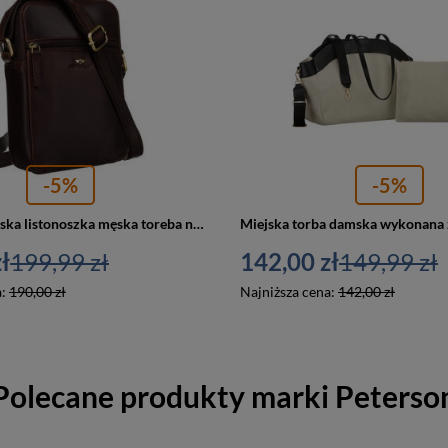
-5%
-5%
Skórzana miejska listonoszka męska toreba na suwak brązowa - Peterson 704-OPU
ł
199,99 zł
142,00 zł
149,99 zł
a:
190,00 zł
Najniższa cena:
142,00 zł
Polecane produkty marki
Peterso