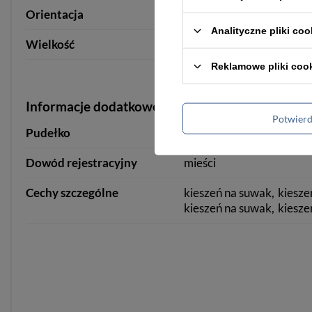
Orientacja
pozioma
Analityczne pliki coo
Wielkość
duża
Reklamowe pliki coo
Informacje dodatkowe
Potwier
Pudełko
tak
tak
Dowód rejestracyjny
mieści
Cechy szczególne
kieszeń na suwak
kiesze
kieszeń na suwak
kiesze