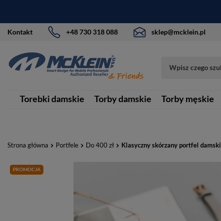
Kontakt
+48 730 318 088
sklep@mcklein.pl
Torebki damskie
Torby damskie
Torby męskie
Strona główna
Portfele
Do 400 zł
Klasyczny skórzany portfel damsk
PROMOCJA