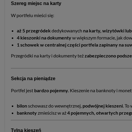
Szereg miejsc na karty
W portfelu mieści się:
aż 5 przegródek
dedykowanych
na karty, wizytówki l
4 kieszonki na dokumenty
w większym formacie, jak dow
1 schowek w centralnej części portfela zapinany na su
Przegródki na karty i dokumenty też
zabezpieczono podsz
Sekcja na pieniądze
Portfel jest
bardzo pojemny.
Kieszenie na banknoty i monety
bilon
schowasz do wewnętrznej,
podwójnej kieszeni
. To
banknoty
zmieścisz w aż
4 pojemnych, otwartych przeg
Tylna kieszeń