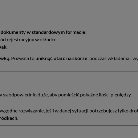
ub dokumenty w standardowym formacie;
ód rejestracyjny w okładce
wak.
ewką
. Pozwala to
uniknąć otarć na skórze
, podczas wkładania i w
 są odpowiednio duże, aby pomieścić pokaźne ilości pieniędzy.
 wygodne rozwiązanie, jeśli w danej sytuacji potrzebujesz tylko dr
ródkach.