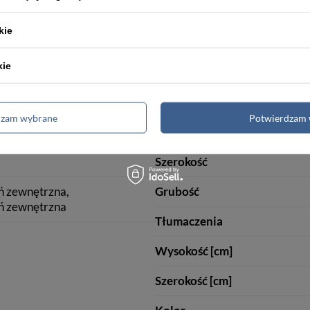
Kieszeń na monety
kie
Ochrona RFID
kie
Wymiary
dzam wybrane
Potwierdzam 
Wysokość
Szerokość
ń zewnętrzna
Grubość
ń zewnętrzna
Tłumaczenia
Wysokość [cm]
Szerokość [cm]