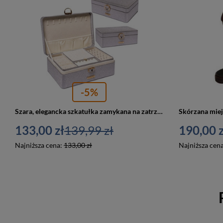
-5%
Szara, elegancka szkatułka zamykana na zatrzask i kluczykiem - Peterson
133,00 zł
139,99 zł
190,00 z
Najniższa cena:
133,00 zł
Najniższa cen