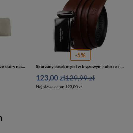
-5%
Miejska torba damska wykonana ze skóry naturalnej i włókna poliamidowego w beżowo-czarnym kolorze - Peterson
Skórzany pasek męski w brązowym kolorze z możliwością samodzielnego skrócenia - Peterson
123,00 zł
129,99 zł
Najniższa cena:
123,00 zł
n