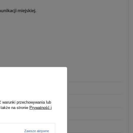
nikacji miejskiej.
miejski/casual
zatrzask
bez wzoru
ć warunki przechowywania lub
 także na stronie
Prywatność i
1-5
złoty
złoty
Zawsze aktywne