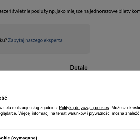
szeń świetnie posłuży np. jako miejsce na jednorazowe bilety komu
uku?
Zapytaj naszego eksperta
Detale
Styl
Zamknięcie
ość
Wzór
w celu realizacji usług zgodnie z
Polityką dotyczącą cookies
. Możesz określi
eglądarce. Więcej informacji na temat warunków i prywatności można znaleźć
Ilość przegródek na karty
Kolor okuć
cookie (wymagane)