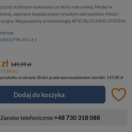
sycznej stylistyce wykonany ze skóry naturalnej. Model w
ziomej, zapinany bezpiecznym i trwałym zatrzaskiem. Mieści
tracyjny. Wyposażony w technologię RFID BLOCKING SYSTEM.
eterson
u:
[DH] PTN 34 2-3-1
 zł
149,99 zł
%
( 7.99 zł )
 produktu w okresie 30 dni przed wprowadzeniem obniżki:
147,00 zł
Dodaj do koszyka
Zamów telefonicznie:
+48 730 318 088