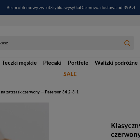
Bezproblemowy zwrot
Szybka wysyłka
Darmowa dostawa od 399 zł
PayPo - kup i zapłać za
30
dni
Zapisz się do newslettera i odbierz RABAT
Teczki męskie
Plecaki
Portfele
Walizki podróżne
SALE
i na zatrzask czerwony — Peterson 34 2-3-1
Klasyczny
czerwony