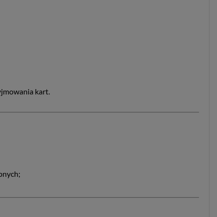
yjmowania kart.
obnych;