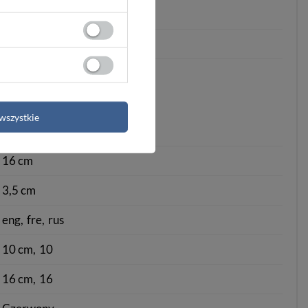
zamykana na suwak
tak
wszystkie
10 cm
16 cm
3,5 cm
eng
fre
rus
10 cm
10
16 cm
16