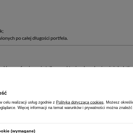
k;
onych po całej długości portfela.
 kluczy, oferujący nie tylko aspekt wizualny, ale również dodat
ość
uku?
Zapytaj naszego eksperta
w celu realizacji usług zgodnie z
Polityką dotyczącą cookies
. Możesz określi
eglądarce. Więcej informacji na temat warunków i prywatności można znaleźć
Detale
cookie (wymagane)