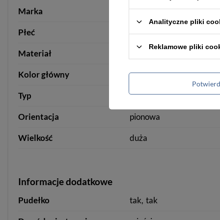
Marka
Rovicky
Analityczne pliki coo
Płeć
męska
męska
Reklamowe pliki coo
Materiał
skóra naturalna
Kolor główny
czarny
Potwier
Typ
portfel
portfel
Orientacja
pionowa
Wielkość
duża
Informacje dodatkowe
Pudełko
tak
tak