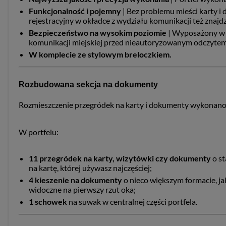
Funkcjonalność i
pojemny
| Bez problemu mieści karty i
rejestracyjny w okładce z wydziału komunikacji też znajdz
Bezpieczeństwo na wysokim poziomie
| Wyposażony w 
komunikacji miejskiej przed nieautoryzowanym odczyte
W komplecie ze stylowym breloczkiem.
Rozbudowana sekcja na dokumenty
Rozmieszczenie przegródek na karty i dokumenty wykonano 
W portfelu:
11 przegródek na karty, wizytówki czy dokumenty
o s
na kartę, której używasz najczęściej;
4
kieszenie na dokumenty
o nieco większym formacie, ja
widoczne na pierwszy rzut oka;
1 schowek
na suwak w centralnej części portfela.