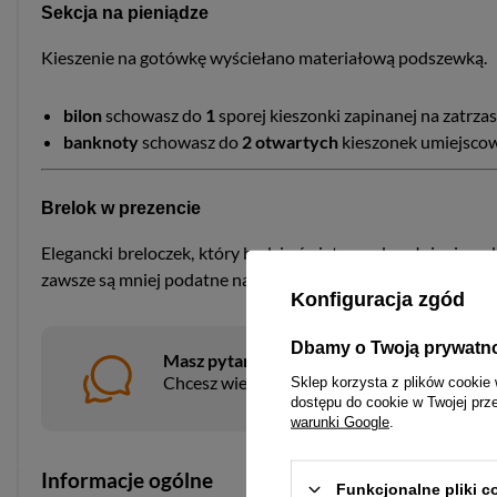
Sekcja na pieniądze
Kieszenie na gotówkę wyściełano materiałową podszewką.
bilon
schowasz do
1
sporej kieszonki zapinanej na zatrzas
banknoty
schowasz do
2 otwartych
kieszonek umiejscowi
Brelok w prezencie
Elegancki breloczek, który będzie świetnym dopełnieniem do
zawsze są mniej podatne na zgubienie.
Konfiguracja zgód
Dbamy o Twoją prywatn
Masz pytania?
Chcesz wiedzieć więcej na temat tego prod
Sklep korzysta z plików cookie 
dostępu do cookie w Twojej prz
warunki Google
.
Informacje ogólne
Funkcjonalne pliki 