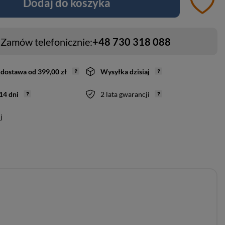
Dodaj do koszyka
Zamów telefonicznie:
+48 730 318 088
dostawa
od
399,00 zł
Wysyłka
dzisiaj
14
dni
2 lata gwarancji
j