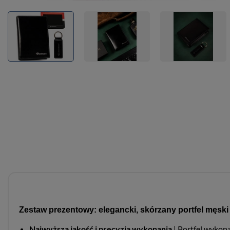
Zestaw prezentowy: elegancki, skórzany portfel męski
Najwyższa jakość i precyzja wykonania
| Portfel wykona