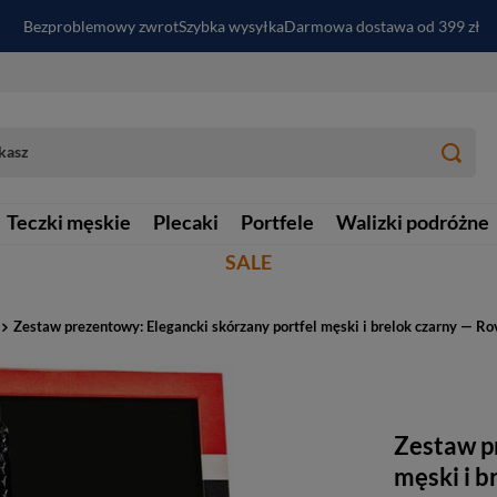
Bezproblemowy zwrot
Szybka wysyłka
Darmowa dostawa od 399 zł
PayPo - kup i zapłać za
30
dni
Zapisz się do newslettera i odbierz RABAT
Teczki męskie
Plecaki
Portfele
Walizki podróżne
SALE
Zestaw prezentowy: Elegancki skórzany portfel męski i brelok czarny — 
Zestaw p
męski i 