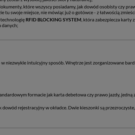
 dokumenty, które wszyscy posiadamy, jak dowód osobisty czy pra
ie tu swoje miejsce, nie mówiąc już o gotówce - z łatwością zmieś
technologię
RFID BLOCKING SYSTEM
, która zabezpiecza karty
m danych;
w niezwykle intuicyjny sposób. Wnętrze jest zorganizowane bard
tandardowym formacie jak karta debetowa czy prawo jazdy, jedną z 
k dowód rejestracyjny w okładce. Dwie kieszonki są przezroczyste