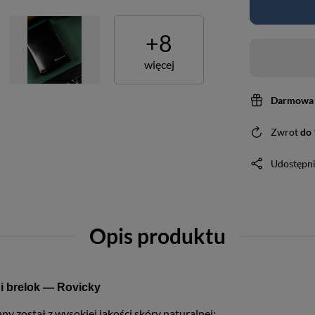
+
8
więcej
Darmowa 
Zwrot
do
Udostępni
Opis produktu
 i brelok — Rovicky
ny został z wysokiej jakości skóry naturalnej;