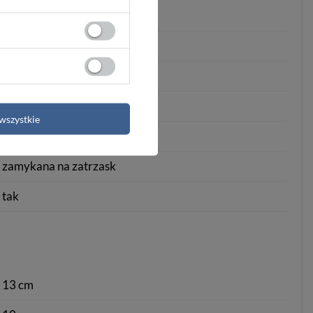
miejski/casual
bez zapięcia
bez wzoru
10+
wszystkie
srebrny
srebrny
zamykana na zatrzask
tak
13 cm