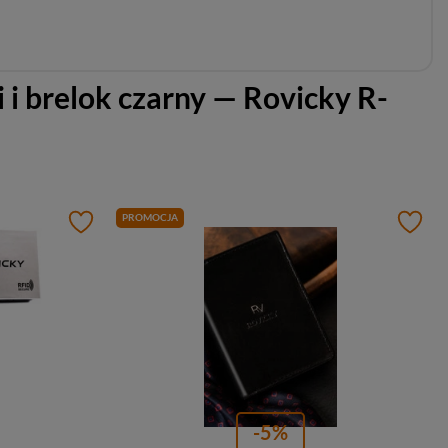
 i brelok czarny — Rovicky R-
PROMOCJA
-5%