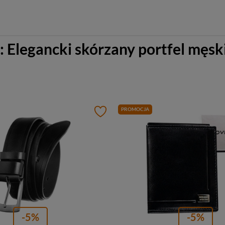
Elegancki skórzany portfel męski
PROMOCJA
-5%
-5%