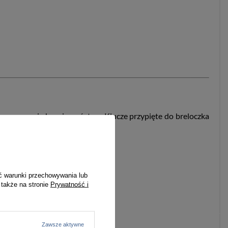
kowe poczucie bezpieczeństwa. Klucze przypięte do breloczka
ć warunki przechowywania lub
 także na stronie
Prywatność i
Zawsze aktywne