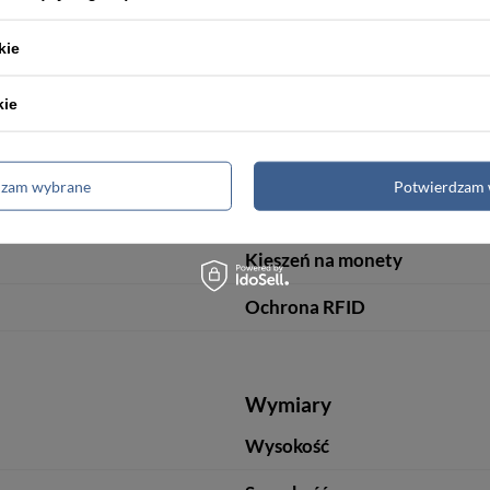
Styl
kie
Zamknięcie
kie
Wzór
Ilość przegródek na karty
dzam wybrane
Potwierdzam 
Kolor okuć
Kieszeń na monety
Ochrona RFID
Wymiary
Wysokość