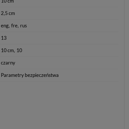
10 cm
2,5 cm
eng
fre
rus
13
10 cm
10
czarny
Parametry bezpieczeństwa