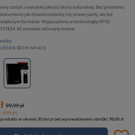
any został z wysokiej jakości skóry naturalnej. Bez problemu
i dokumenty jak dowód osobisty czy prawo jazdy, ale też
większym formacie. Wyposażony w technologię RFID
STEM. W zestawie skórzany brelok.
ovicky
u:
[DH] R-SET-M-N4-KCS
ł
99,99 zł
%
( 4.99 zł )
 produktu w okresie 30 dni przed wprowadzeniem obniżki:
98,00 zł