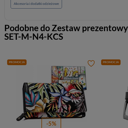
Akcesoria i dodatki odzieżowe
Podobne do
Zestaw prezentowy: 
SET-M-N4-KCS
PROMOCJA
PROMOCJA
-5%