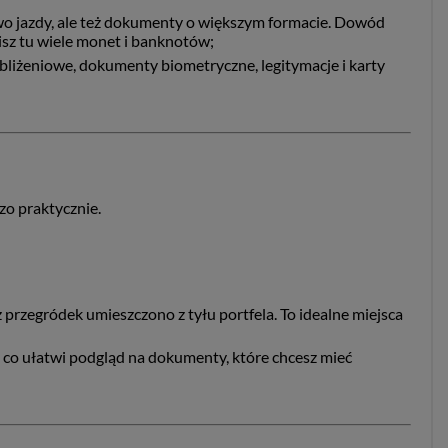
wo jazdy, ale też dokumenty o większym formacie. Dowód
cisz tu wiele monet i banknotów;
 zbliżeniowe, dokumenty biometryczne, legitymacje i karty
zo praktycznie.
przegródek umieszczono z tyłu portfela. To idealne miejsca
, co ułatwi podgląd na dokumenty, które chcesz mieć