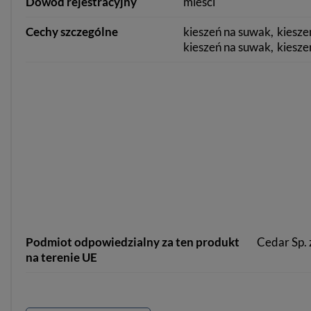
Dowód rejestracyjny
mieści
Cechy szczególne
kieszeń na suwak
kiesze
kieszeń na suwak
kiesze
Podmiot odpowiedzialny za ten produkt
Cedar Sp. z
na terenie UE