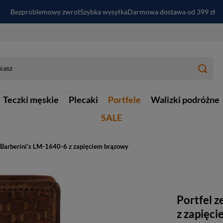
Bezproblemowy zwrot
Szybka wysyłka
Darmowa dostawa od 399 zł
PayPo - kup i zapłać za
30
dni
Zapisz się do newslettera i odbierz RABAT
Teczki męskie
Plecaki
Portfele
Walizki podróżne
SALE
i Barberini's LM-1640-6 z zapięciem brązowy
Portfel z
z zapięc