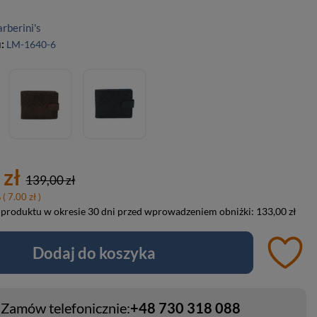
rberini's
u:
LM-1640-6
 zł
139,00 zł
%
( 7.00 zł )
 produktu w okresie 30 dni przed wprowadzeniem obniżki:
133,00 zł
Dodaj do koszyka
Zamów telefonicznie:
+48 730 318 088