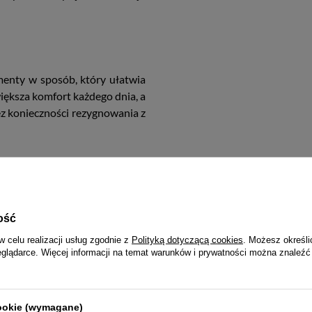
menty w sposób, który ułatwia
większa komfort każdego dnia, a
 konieczności rezygnowania z
odaje całości wyrafinowanego
żbowych, dojazdów do pracy i
asyczną stylistyką.
ość
w celu realizacji usług zgodnie z
Polityką dotyczącą cookies
. Możesz określi
eglądarce. Więcej informacji na temat warunków i prywatności można znaleźć
dzienne korzystanie z portfela.
ład wnętrza pozwala zachować
cookie (wymagane)