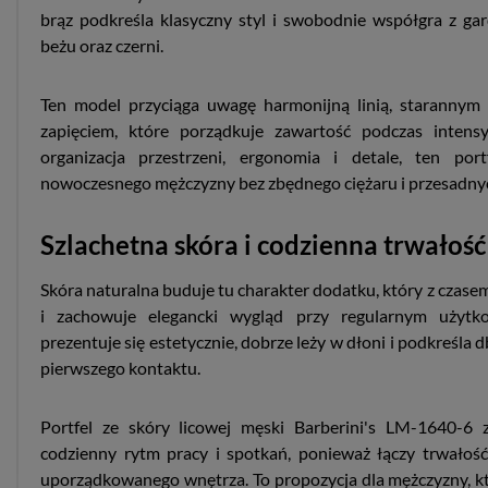
brąz podkreśla klasyczny styl i swobodnie współgra z ga
beżu oraz czerni.
Ten model przyciąga uwagę harmonijną linią, starannym
zapięciem, które porządkuje zawartość podczas intensy
organizacja przestrzeni, ergonomia i detale, ten po
nowoczesnego mężczyzny bez zbędnego ciężaru i przesadn
Szlachetna skóra i codzienna trwałość
Skóra naturalna buduje tu charakter dodatku, który z czasem
i zachowuje elegancki wygląd przy regularnym użytko
prezentuje się estetycznie, dobrze leży w dłoni i podkreśla 
pierwszego kontaktu.
Portfel ze skóry licowej męski Barberini's LM-1640-6 
codzienny rytm pracy i spotkań, ponieważ łączy trwałość
uporządkowanego wnętrza. To propozycja dla mężczyzny, któ