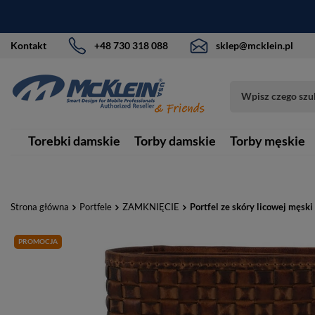
Kontakt
+48 730 318 088
sklep@mcklein.pl
Torebki damskie
Torby damskie
Torby męskie
Strona główna
Portfele
ZAMKNIĘCIE
Portfel ze skóry licowej męsk
PROMOCJA