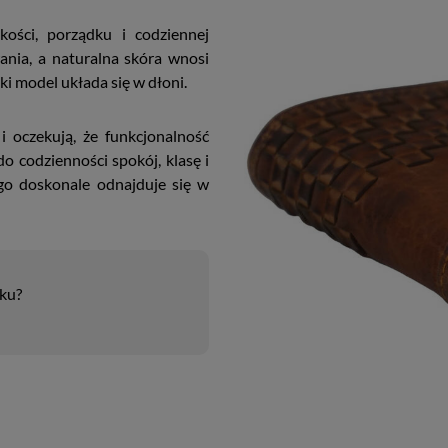
ości, porządku i codziennej
ania, a naturalna skóra wnosi
aki model układa się w dłoni.
i oczekują, że funkcjonalność
o codzienności spokój, klasę i
go doskonale odnajduje się w
uku?