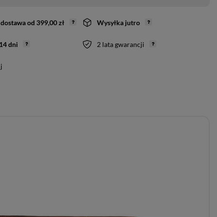
dostawa
od
399,00 zł
Wysyłka
jutro
14
dni
2 lata gwarancji
j