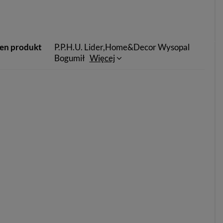
ten produkt
P.P.H.U. Lider,Home&Decor Wysopal
Bogumił
Więcej