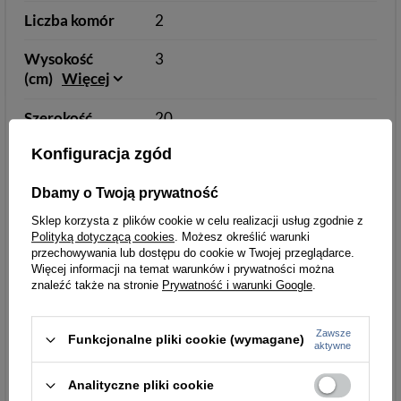
Liczba komór
2
Wysokość
3
(cm)
Więcej
Szerokość
20
(cm)
Więcej
Konfiguracja zgód
Głębokość
22
Dbamy o Twoją prywatność
Kolory
10
Sklep korzysta z plików cookie w celu realizacji usług zgodnie z
Polityką dotyczącą cookies
. Możesz określić warunki
Głębokość [cm]
22
przechowywania lub dostępu do cookie w Twojej przeglądarce.
Więcej informacji na temat warunków i prywatności można
znaleźć także na stronie
Prywatność i warunki Google
.
Parametry
Parametry bezpieczeństwa
bezpieczeństwa
Zawsze
Funkcjonalne pliki cookie (wymagane)
aktywne
Analityczne pliki cookie
Podmiot odpowiedzialny
Łukasz Turyk