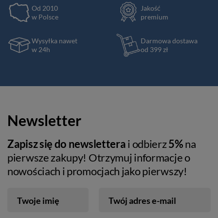
Od 2010
Jakość
w Polsce
premium
Wysyłka nawet
Darmowa dostawa
w 24h
od 399 zł
Newsletter
Zapisz się do newslettera
i odbierz
5%
na
pierwsze zakupy! Otrzymuj informacje o
nowościach i promocjach jako pierwszy!
Twoje imię
Twój adres e-mail