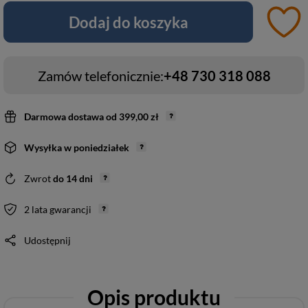
Dodaj do koszyka
Zamów telefonicznie:
+48 730 318 088
Darmowa dostawa
od
399,00 zł
Wysyłka
w poniedziałek
Zwrot
do
14
dni
2 lata gwarancji
Udostępnij
Opis produktu