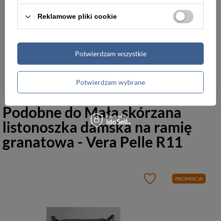
za ten produkt na terenie
importEU
Więcej
UE
Reklamowe pliki cookie
Potwierdzam wszystkie
Akcesoria i dodatki odzieżowe
Potwierdzam wybrane
Podobne do
Mała skórzana
listonoszka damska na ramię
granatowa - Vera Pelle R11
PROMOCJA