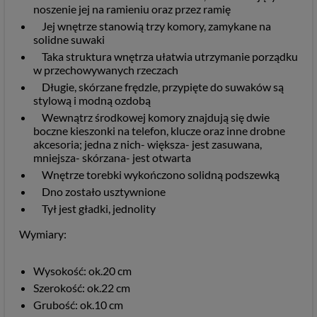
noszenie jej na ramieniu oraz przez ramię
Jej wnętrze stanowią trzy komory, zamykane na
solidne suwaki
Taka struktura wnętrza ułatwia utrzymanie porządku
w przechowywanych rzeczach
Długie, skórzane frędzle, przypięte do suwaków są
stylową i modną ozdobą
Wewnątrz środkowej komory znajdują się dwie
boczne kieszonki na telefon, klucze oraz inne drobne
akcesoria; jedna z nich- większa- jest zasuwana,
mniejsza- skórzana- jest otwarta
Wnętrze torebki wykończono solidną podszewką
Dno zostało usztywnione
Tył jest gładki, jednolity
Wymiary:
Wysokość: ok.20 cm
Szerokość: ok.22 cm
Grubość: ok.10 cm