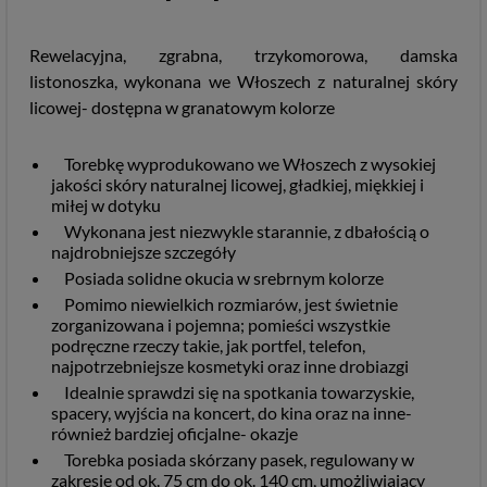
Rewelacyjna, zgrabna, trzykomorowa, damska
listonoszka, wykonana we Włoszech z naturalnej skóry
licowej- dostępna w granatowym kolorze
Torebkę wyprodukowano we Włoszech z wysokiej
jakości skóry naturalnej licowej, gładkiej, miękkiej i
miłej w dotyku
Wykonana jest niezwykle starannie, z dbałością o
najdrobniejsze szczegóły
Posiada solidne okucia w srebrnym kolorze
Pomimo niewielkich rozmiarów, jest świetnie
zorganizowana i pojemna; pomieści wszystkie
podręczne rzeczy takie, jak portfel, telefon,
najpotrzebniejsze kosmetyki oraz inne drobiazgi
Idealnie sprawdzi się na spotkania towarzyskie,
spacery, wyjścia na koncert, do kina oraz na inne-
również bardziej oficjalne- okazje
Torebka posiada skórzany pasek, regulowany w
zakresie od ok. 75 cm do ok. 140 cm, umożliwiający