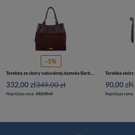
-5%
Torebka ze skóry naturalnej damska Barberini's 1028-5 shopper bordowa
332,00 zł
349,00 zł
90,00 zł
9
Najniższa cena:
332,00 zł
Najniższa cena: