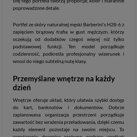
siłę tego portfela tworzą proporcje, kolor i starannie
poprowadzone detale.
Portfel ze skóry naturalnej męski Barberini's H28-6 z
zapięciem brązowy trafia w gust mężczyzn, którzy
oczekują od dodatków czegoś więcej niż tylko
podstawowej funkcji. Ten model porządkuje
codzienność, podkreśla profesjonalny wizerunek i
wnosi do niego subtelną nutę klasy.
Przemyślane wnętrze na każdy
dzień
Wnętrze oferuje układ, który ułatwia szybki dostęp
do kart, banknotów i dokumentów. Dobrze
zaplanowana organizacja przestrzeni porządkuje
zawartość bez wrażenia przeładowania, dzięki czemu
każdy element pozostaje na swoim miejscu. To
rozwiązanie docenisz zarówno podczas spotkań