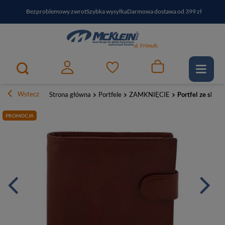
Bezproblemowy zwrot
Szybka wysyłka
Darmowa dostawa od 399 zł
PayPo - kup i zapłać za
30
dni
Zapisz się do newslettera i odbierz RABAT
Wstecz
Strona główna
Portfele
ZAMKNIĘCIE
Portfel ze skór
PROMOCJA