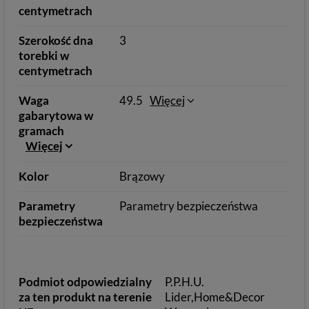
centymetrach
Szerokość dna
3
torebki w
centymetrach
Waga
49.5
Więcej
gabarytowa w
gramach
Więcej
Kolor
Brązowy
Parametry
Parametry bezpieczeństwa
bezpieczeństwa
Podmiot odpowiedzialny
P.P.H.U.
za ten produkt na terenie
Lider,Home&Decor