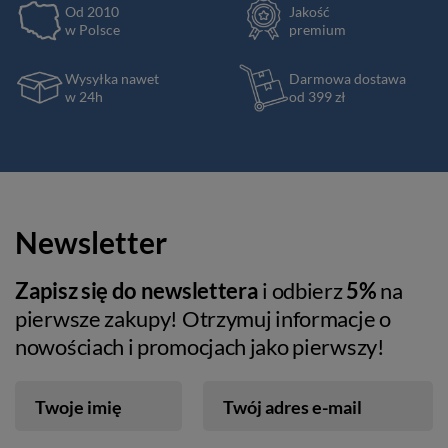
Od 2010
Jakość
w Polsce
premium
Wysyłka nawet
Darmowa dostawa
w 24h
od 399 zł
Newsletter
Zapisz się do newslettera
i odbierz
5%
na
pierwsze zakupy! Otrzymuj informacje o
nowościach i promocjach jako pierwszy!
Twoje imię
Twój adres e-mail