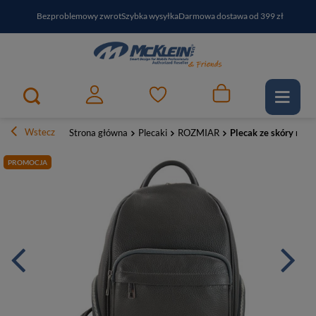
Bezproblemowy zwrot
Szybka wysyłka
Darmowa dostawa od 399 zł
PayPo - kup i zapłać za
30
dni
Zapisz się do newslettera i odbierz RABAT
Wstecz
Strona główna
Plecaki
ROZMIAR
Plecak ze skóry natu
PROMOCJA