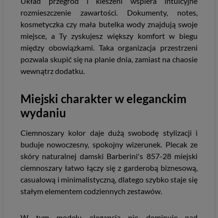
Układ przegród i kieszeni wspiera intuicyjne
rozmieszczenie zawartości. Dokumenty, notes,
kosmetyczka czy mała butelka wody znajdują swoje
miejsce, a Ty zyskujesz większy komfort w biegu
między obowiązkami. Taka organizacja przestrzeni
pozwala skupić się na planie dnia, zamiast na chaosie
wewnątrz dodatku.
Miejski charakter w eleganckim
wydaniu
Ciemnoszary kolor daje dużą swobodę stylizacji i
buduje nowoczesny, spokojny wizerunek. Plecak ze
skóry naturalnej damski Barberini's 857-28 miejski
ciemnoszary łatwo łączy się z garderobą biznesową,
casualową i minimalistyczną, dlatego szybko staje się
stałym elementem codziennych zestawów.
W tym modelu elegancja nie dominuje nad