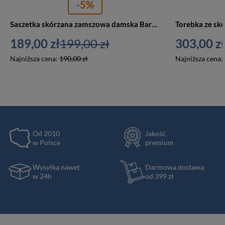
-5%
Saszetka skórzana zamszowa damska Barberini's 973-42 nerka crossbody ciemnozielona
189,00 zł
199,00 zł
303,00 zł
Najniższa cena:
190,00 zł
Najniższa cena:
Od 2010
Jakość
w Polsce
premium
Wysyłka nawet
Darmowa dostawa
w 24h
od 399 zł