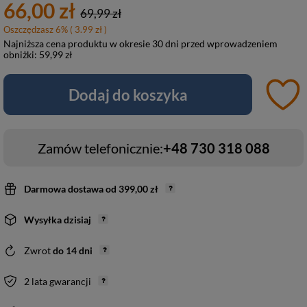
66,00 zł
69,99 zł
Oszczędzasz
6
%
( 3.99 zł )
Najniższa cena produktu w okresie 30 dni przed wprowadzeniem
obniżki:
59,99 zł
Dodaj do koszyka
Zamów telefonicznie:
+48 730 318 088
Darmowa dostawa
od
399,00 zł
Wysyłka
dzisiaj
Zwrot
do
14
dni
2 lata gwarancji