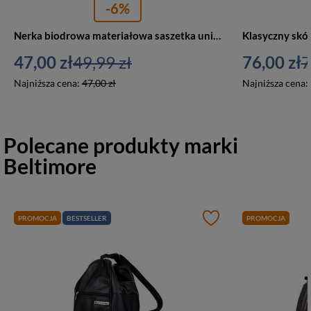
-6%
Nerka biodrowa materiałowa saszetka unisex G82 granatowa
47,00 zł
49,99 zł
76,00 zł
7
Najniższa cena:
47,00 zł
Najniższa cena:
Polecane produkty marki
Beltimore
PROMOCJA
BESTSELLER
PROMOCJA