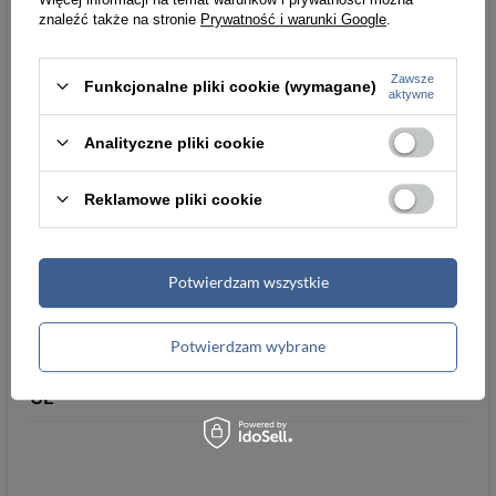
dominujący
znaleźć także na stronie
Prywatność i warunki Google
.
Układ/Orientacj
z możliwością regulacji;
a
Zawsze
Funkcjonalne pliki cookie (wymagane)
aktywne
Kolory
Minimalny obwód saszetki:
Analityczne pliki cookie
ok.95 cm; maksymalny obwód
saszetki: ok.130 cm;
Reklamowe pliki cookie
Parametry
Parametry bezpieczeństwa
bezpieczeństwa
Potwierdzam wszystkie
Podmiot odpowiedzialny
Łukasz Turyk
Potwierdzam wybrane
za ten produkt na terenie
importEU
Więcej
UE