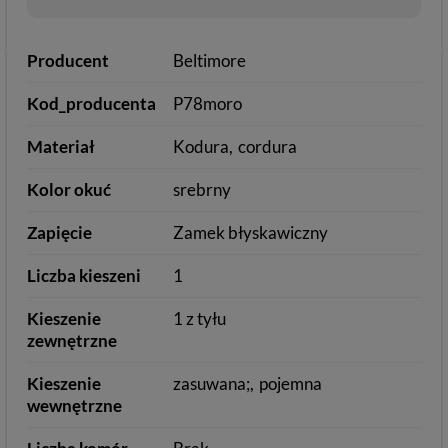
Producent
Beltimore
Kod_producenta
P78moro
Materiał
Kodura
cordura
Kolor okuć
srebrny
Zapięcie
Zamek błyskawiczny
Liczba kieszeni
1
Kieszenie
1 z tyłu
zewnętrzne
Kieszenie
zasuwana;
pojemna
wewnętrzne