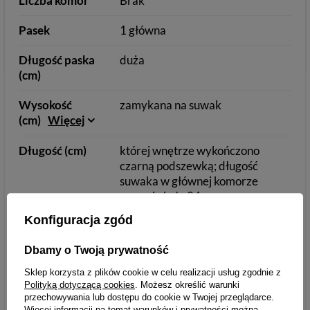
Liczba komór
Brak
Pasek
1 główna
Długość paska
duża
(cm)
Wysokość
zamykana na suwak
(cm)
Więcej
Długość (cm)
której wnętrze wykończono
czarną podszewką; długość
suwaka w głównej komorze
wynosi około 24 cm;
Konfiguracja zgód
Szerokość
Mocny i wygodny
(cm)
Więcej
Dbamy o Twoją prywatność
Podszewka
zapinany
Sklep korzysta z plików cookie w celu realizacji usług zgodnie z
Polityką dotyczącą cookies
. Możesz określić warunki
przechowywania lub dostępu do cookie w Twojej przeglądarce.
Wzór
na stałe przyszyty do saszetki
Więcej informacji na temat warunków i prywatności można