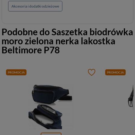
Akcesoria i dodatki odzieżowe
Podobne do
Saszetka biodrówka
moro zielona nerka lakostka
Beltimore P78
PROMOCJA
PROMOCJA