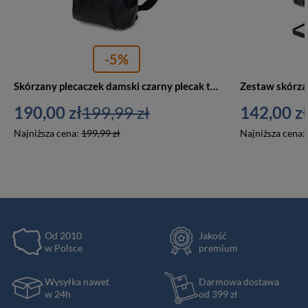
-5%
Skórzany plecaczek damski czarny plecak torebka 2w1 Beltimore 019
190,00 zł
199,99 zł
142,00 zł
Najniższa cena:
199,99 zł
Najniższa cena:
Od 2010
Jakość
w Polsce
premium
Wysyłka nawet
Darmowa dostawa
w 24h
od 399 zł