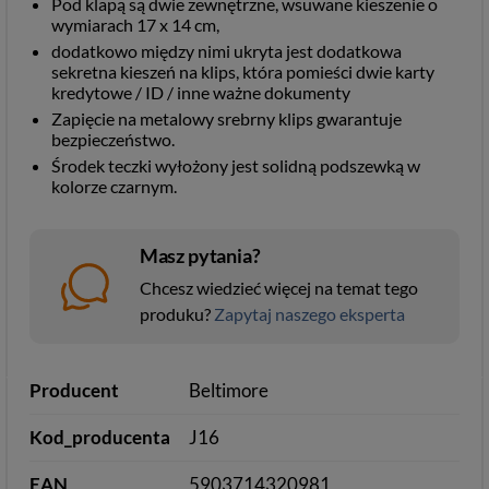
Pod klapą są dwie zewnętrzne, wsuwane kieszenie o
wymiarach 17 x 14 cm,
dodatkowo między nimi ukryta jest dodatkowa
sekretna kieszeń na klips, która pomieści dwie karty
kredytowe / ID / inne ważne dokumenty
Zapięcie na metalowy srebrny klips gwarantuje
bezpieczeństwo.
Środek teczki wyłożony jest solidną podszewką w
kolorze czarnym.
Masz pytania?
Chcesz wiedzieć więcej na temat tego
produku?
Zapytaj naszego eksperta
Producent
Beltimore
Kod_producenta
J16
EAN
5903714320981