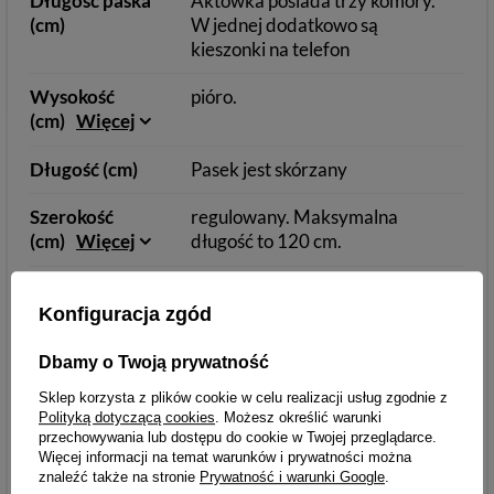
Długość paska
Aktówka posiada trzy komory.
(cm)
W jednej dodatkowo są
kieszonki na telefon
Wysokość
pióro.
(cm)
Więcej
Długość (cm)
Pasek jest skórzany
Szerokość
regulowany. Maksymalna
(cm)
Więcej
długość to 120 cm.
Podszewka
35
Konfiguracja zgód
Uchwyt
45
Dbamy o Twoją prywatność
Mieści tablet
Cała teczka wyściełana jest
Sklep korzysta z plików cookie w celu realizacji usług zgodnie z
podszewką
Polityką dotyczącą cookies
. Możesz określić warunki
przechowywania lub dostępu do cookie w Twojej przeglądarce.
Dodatkowe
Solidny
Więcej informacji na temat warunków i prywatności można
znaleźć także na stronie
Prywatność i warunki Google
.
informacje