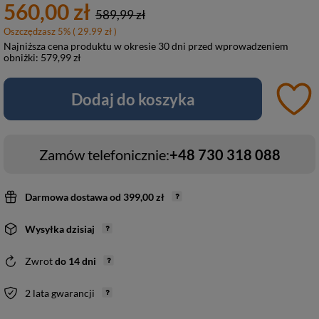
560,00 zł
589,99 zł
Oszczędzasz
5
%
( 29.99 zł )
Najniższa cena produktu w okresie 30 dni przed wprowadzeniem
obniżki:
579,99 zł
Dodaj do koszyka
Zamów telefonicznie:
+48 730 318 088
Darmowa dostawa
od
399,00 zł
Wysyłka
dzisiaj
Zwrot
do
14
dni
2 lata gwarancji