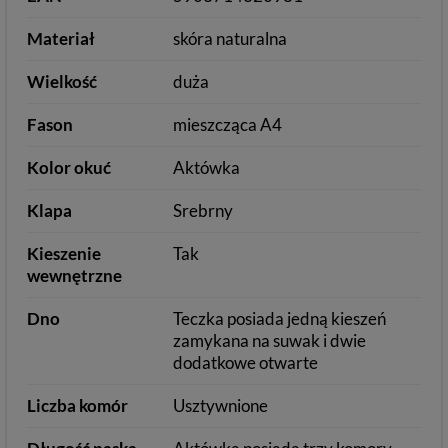
Materiał
skóra naturalna
Wielkość
duża
Fason
mieszcząca A4
Kolor okuć
Aktówka
Klapa
Srebrny
Kieszenie
Tak
wewnętrzne
Dno
Teczka posiada jedną kieszeń
zamykana na suwak i dwie
dodatkowe otwarte
Liczba komór
Usztywnione