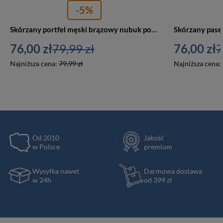
-5%
Skórzany portfel męski brązowy nubuk poziomy wzór Godło Polski Orzeł RFiD - Beltimore R92
76,00 zł
79,99 zł
76,00 zł
7
Najniższa cena:
79,99 zł
Najniższa cena:
Od 2010
Jakość
w Polsce
premium
Wysyłka nawet
Darmowa dostawa
w 24h
od 399 zł