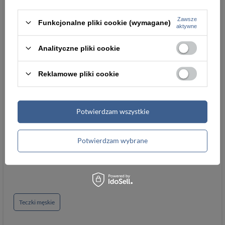
Kolory
wygodny
Zawsze
Funkcjonalne pliki cookie (wymagane)
aktywne
Mieści laptopa
15
15,6
Analityczne pliki cookie
Parametry
Parametry bezpieczeństwa
Reklamowe pliki cookie
bezpieczeństwa
Potwierdzam wszystkie
Podmiot odpowiedzialny
Łukasz Turyk
za ten produkt na terenie
importEU
Więcej
Potwierdzam wybrane
UE
Teczki męskie