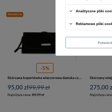
Analityczne pliki coo
PROMOCJA
PROMOCJA
Reklamowe pliki coo
Potwier
-5%
Skórzana kopertówka wieczorowa damska czarna Beltimore W65
95,00 zł
99,99 zł
275,00 z
Najniższa cena:
89,99 zł
Najniższa cen