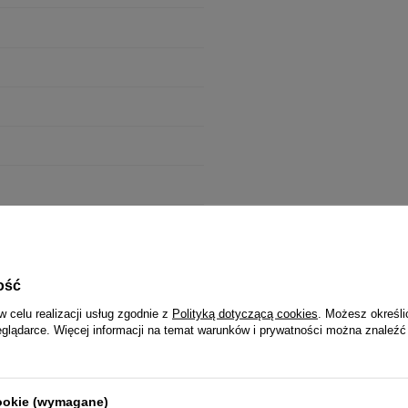
wa
ość
w celu realizacji usług zgodnie z
Polityką dotyczącą cookies
. Możesz określi
eglądarce. Więcej informacji na temat warunków i prywatności można znaleźć
 biodrówka nerka damska srebrna
cookie (wymagane)