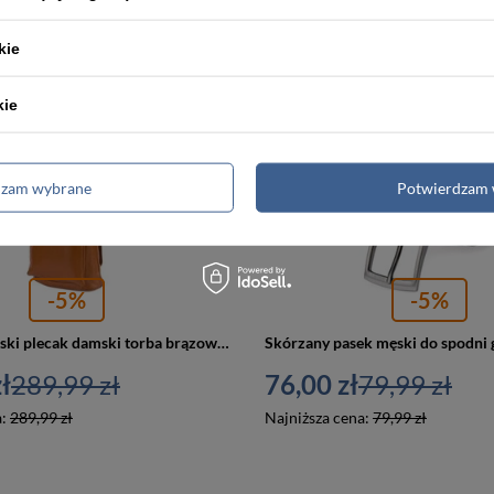
kie
PROMOCJA
kie
dzam wybrane
Potwierdzam 
-5%
-5%
Skórzany miejski plecak damski torba brązowy 2w1 A4 - Vera Pelle S40
ł
289,99 zł
76,00 zł
79,99 zł
a:
289,99 zł
Najniższa cena:
79,99 zł