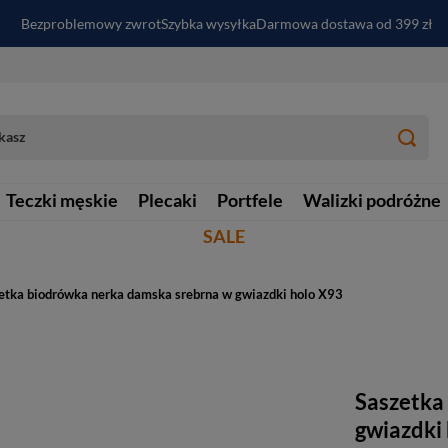
Bezproblemowy zwrot
Szybka wysyłka
Darmowa dostawa od 399 zł
PayPo - kup i zapłać za
30
dni
Zapisz się do newslettera i odbierz RABAT
Teczki męskie
Plecaki
Portfele
Walizki podróżne
SALE
etka biodrówka nerka damska srebrna w gwiazdki holo X93
Saszetka
gwiazdki