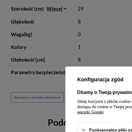
Szerokość (cm)
Więcej
29
Głębokość
8
Waga(kg)
0
Kolory
1
Głębokość [cm]
8
Parametry bezpieczeństwa
Parametry bezpieczeńst
Konfiguracja zgód
Dbamy o Twoją prywatn
Akcesoria i dodatki odzieżowe
Sklep korzysta z plików cookie 
dostępu do cookie w Twojej prz
warunki Google
.
Podobne do
Saszetka
Funkcjonalne pliki 