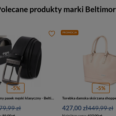
olecane produkty marki
Beltimo
PROMOCJA
-5%
-5%
Skórzany czarny pasek męski klasyczny - Beltimore Jeans E01
79,99 zł
427,00 zł
449,99 zł
a:
85,00 zł
Najniższa cena:
427,00 zł