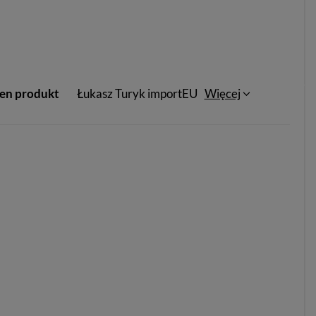
ten produkt
Łukasz Turyk importEU
Więcej