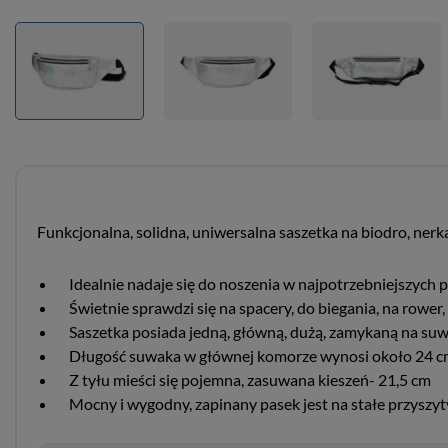
Funkcjonalna, solidna, uniwersalna saszetka na biodro, nerk
Idealnie nadaje się do noszenia w najpotrzebniejszych po
Świetnie sprawdzi się na spacery, do biegania, na rower
Saszetka posiada jedną, główną, dużą, zamykaną na su
Długość suwaka w głównej komorze wynosi około 24 
Z tyłu mieści się pojemna, zasuwana kieszeń- 21,5 cm
Mocny i wygodny, zapinany pasek jest na stałe przyszyty 