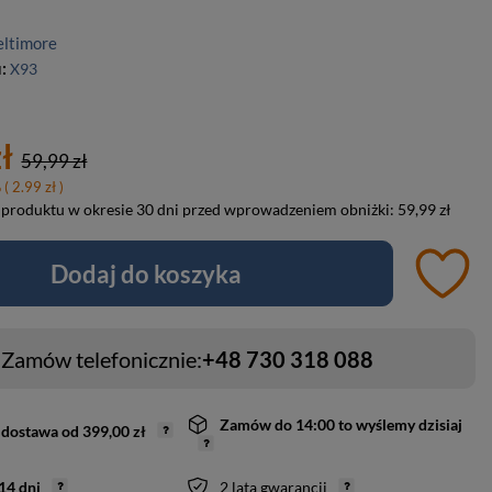
eltimore
u:
X93
ł
59,99 zł
%
( 2.99 zł )
 produktu w okresie 30 dni przed wprowadzeniem obniżki:
59,99 zł
Dodaj do koszyka
Zamów telefonicznie:
+48 730 318 088
Zamów do
14:00 to wyślemy dzisiaj
dostawa
od
399,00 zł
14
dni
2 lata gwarancji