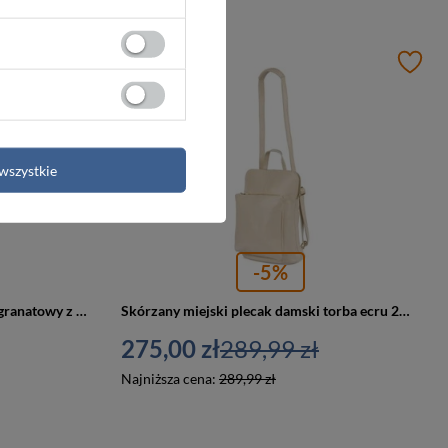
PROMOCJA
wszystkie
-5%
Skórzany pasek męski do spodni granatowy z klamrą - Beltimore A60
Skórzany miejski plecak damski torba ecru 2w1 A4 - Vera Pelle S40
275,00 zł
289,99 zł
Najniższa cena:
289,99 zł