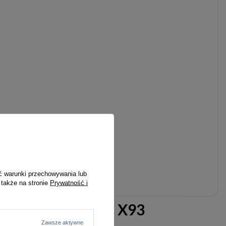
ć warunki przechowywania lub
 także na stronie
Prywatność i
 w gwiazdki holo X93
Zawsze aktywne