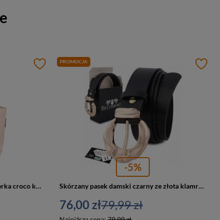
re
PROMOCJA
-5%
Torebka damska skórzana shopperka croco koszyk Beltimore S15 A4 pudrowy róż
Skórzany pasek damski czarny ze złota klamrą - Beltimore D96
76,00 zł
79,99 zł
Najniższa cena:
79,99 zł