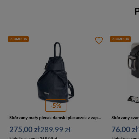
P
PROMOCJA
PROMOCJA
-5%
Skórzany mały plecak damski plecaczek z zapięciem granatowy - Beltimore T54
275,00 zł
289,99 zł
76,00 zł
Najniższa cena:
269,99 zł
Najniższa cen