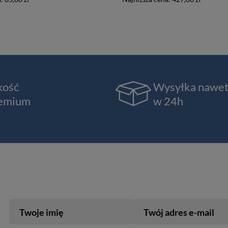
kość
Wysyłka nawe
emium
w 24h
Twoje imię
Twój adres e-mail