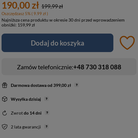
190,00 zł
199,99 zł
Oszczędzasz
5
%
( 9.99 zł )
Najniższa cena produktu w okresie 30 dni przed wprowadzeniem
obniżki:
159,99 zł
Dodaj do koszyka
Zamów telefonicznie:
+48 730 318 088
Darmowa dostawa
od
399,00 zł
Wysyłka
dzisiaj
Zwrot
do
14
dni
2 lata gwarancji