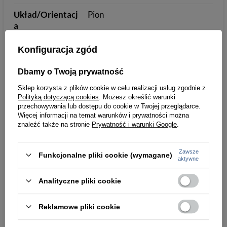
Układ/Orientacj
Pion
a
Kolory
czarny
Konfiguracja zgód
Głębokość [cm]
13
Dbamy o Twoją prywatność
Sklep korzysta z plików cookie w celu realizacji usług zgodnie z
Parametry
Parametry bezpieczeństwa
Polityką dotyczącą cookies
. Możesz określić warunki
bezpieczeństwa
przechowywania lub dostępu do cookie w Twojej przeglądarce.
Więcej informacji na temat warunków i prywatności można
znaleźć także na stronie
Prywatność i warunki Google
.
Podmiot odpowiedzialny
Łukasz Turyk
Zawsze
Funkcjonalne pliki cookie (wymagane)
za ten produkt na terenie
importEU
Więcej
aktywne
UE
Analityczne pliki cookie
Reklamowe pliki cookie
Torby męskie