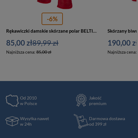
-6%
Rękawiczki damskie skórzane polar BELTIMORE K25 XL czerwone
85,00 zł
89,99 zł
190,00 zł
Najniższa cena:
85,00 zł
Najniższa cena:
Od 2010
Jakość
w Polsce
premium
Wysyłka nawet
Darmowa dostawa
w 24h
od 399 zł