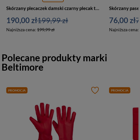
Skórzany plecaczek damski czarny plecak torebka 2w1 Beltimore 019
190,00 zł
199,99 zł
76,00 zł
7
Najniższa cena:
199,99 zł
Najniższa cena:
Polecane produkty marki
Beltimore
PROMOCJA
PROMOCJA