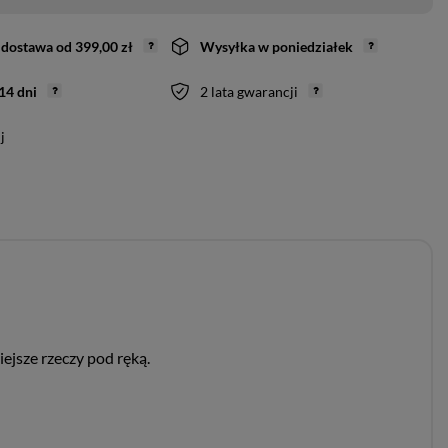
dostawa
od
399,00 zł
Wysyłka
w poniedziałek
14
dni
2 lata gwarancji
j
ejsze rzeczy pod ręką.