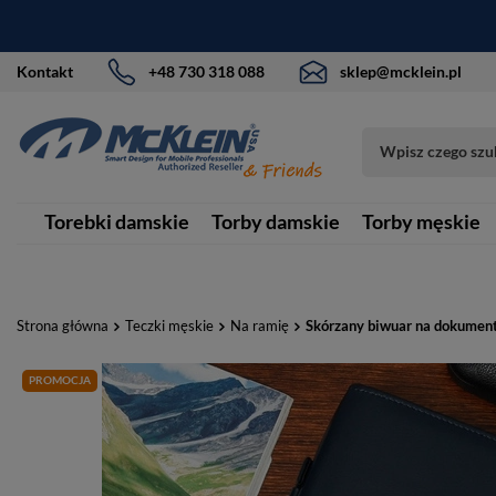
Kontakt
+48 730 318 088
sklep@mcklein.pl
Torebki damskie
Torby damskie
Torby męskie
Strona główna
Teczki męskie
Na ramię
Skórzany biwuar na dokumen
PROMOCJA