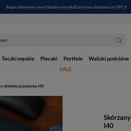
Bezproblemowy zwrot
Szybka wysyłka
Darmowa dostawa od 399 zł
PayPo - kup i zapłać za
30
dni
Zapisz się do newslettera i odbierz RABAT
Teczki męskie
Plecaki
Portfele
Walizki podróżne
SALE
ty aktówka granatowa I40
Skórzany
I40