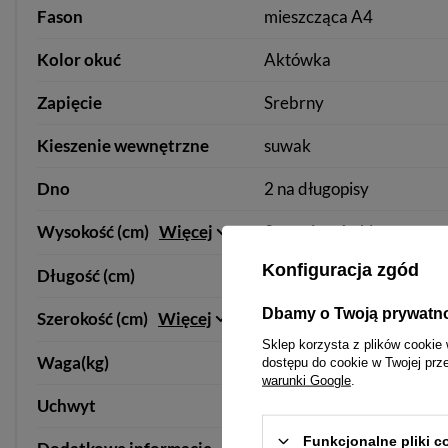
Fason
mieszcząca A4
Kolor okuć
Aktówka
Zapięcie
Srebrny
Kieszenie wewnętrzne
suwak
Dno
2 na długopisy
Wysokość (cm)
Więcej
3 na wizytówki
Konfiguracja zgód
Długość (cm)
2 na telefon
Dbamy o Twoją prywatn
Szerokość (cm)
Więcej
3 na dokumenty
Sklep korzysta z plików cookie 
Waga(kg)
Usztywnione
dostępu do cookie w Twojej prz
warunki Google
.
Uchwyt
26
Funkcjonalne pliki 