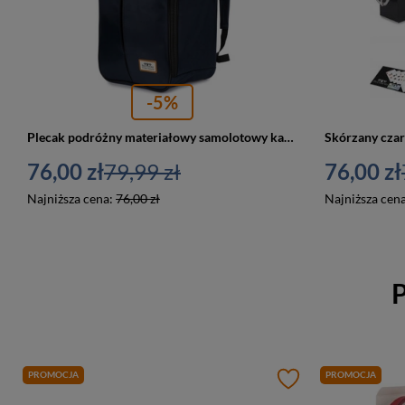
-5%
Plecak podróżny materiałowy samolotowy kabinowy Beltimore Q77 granatowy
76,00 zł
79,99 zł
76,00 zł
Najniższa cena:
76,00 zł
Najniższa cen
P
PROMOCJA
PROMOCJA