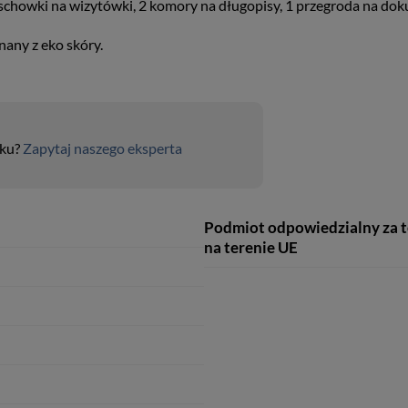
 3 schowki na wizytówki, 2 komory na długopisy, 1 przegroda na 
any z eko skóry.
uku?
Zapytaj naszego eksperta
Podmiot odpowiedzialny za 
na terenie UE