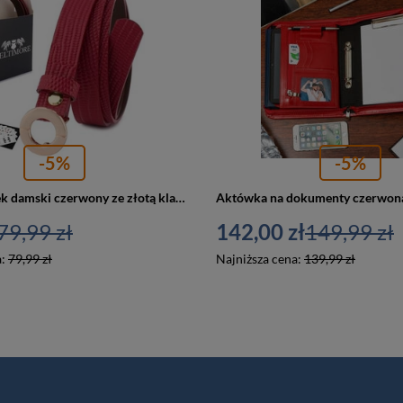
-5%
-5%
Skórzany pasek damski czerwony ze złotą klamrą - Beltimore O15
Aktówka na dokumenty czerwona
79,99 zł
142,00 zł
149,99 zł
a:
79,99 zł
Najniższa cena:
139,99 zł