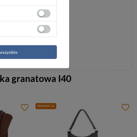
wszystkie
ka granatowa I40
PROMOCJA