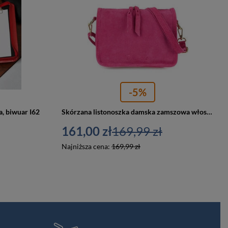
-5%
, biwuar I62
Skórzana listonoszka damska zamszowa włoska skóra różowa Beltimore B64
161,00 zł
169,99 zł
Najniższa cena:
169,99 zł