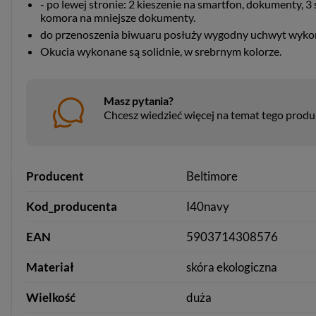
- po lewej stronie: 2 kieszenie na smartfon, dokumenty,
komora na mniejsze dokumenty.
do przenoszenia biwuaru posłuży wygodny uchwyt wykon
Okucia wykonane są solidnie, w srebrnym kolorze.
Masz pytania?
Chcesz wiedzieć więcej na temat tego prod
Producent
Beltimore
Kod_producenta
I40navy
EAN
5903714308576
Materiał
skóra ekologiczna
Wielkość
duża