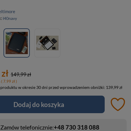
eltimore
u:
I40navy
 zł
149,99 zł
%
( 7.99 zł )
 produktu w okresie 30 dni przed wprowadzeniem obniżki:
139,99 zł
Dodaj do koszyka
Zamów telefonicznie:
+48 730 318 088