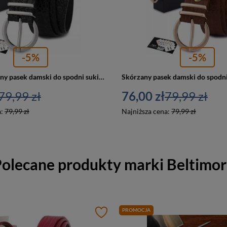
-5%
-5%
Skórzany czarny pasek damski do spodni sukienki croco - Beltimore E54
79,99 zł
76,00 zł
79,99 zł
a:
79,99 zł
Najniższa cena:
79,99 zł
olecane produkty marki
Beltimo
PROMOCJA