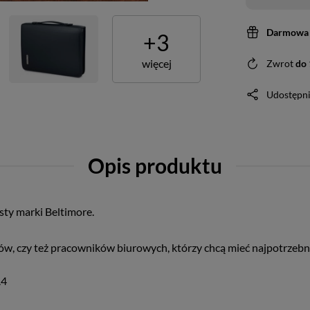
Darmowa 
+
3
więcej
Zwrot
do
Udostępni
Opis produktu
isty marki Beltimore.
w, czy też pracowników biurowych, którzy chcą mieć najpotrzebni
A4