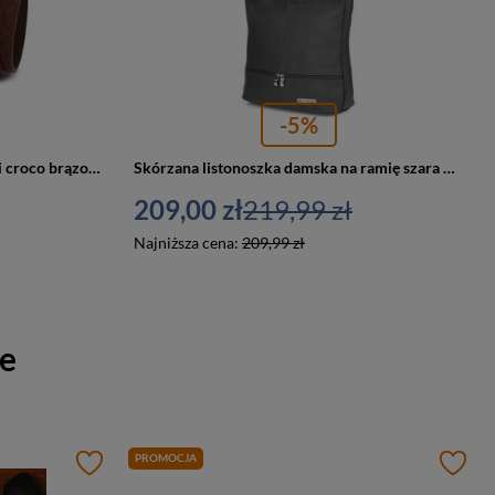
-5%
Skórzany pasek damski do spodni croco brązowy - Beltimore E58
Skórzana listonoszka damska na ramię szara Beltimore I66
209,00 zł
219,99 zł
Najniższa cena:
209,99 zł
re
PROMOCJA