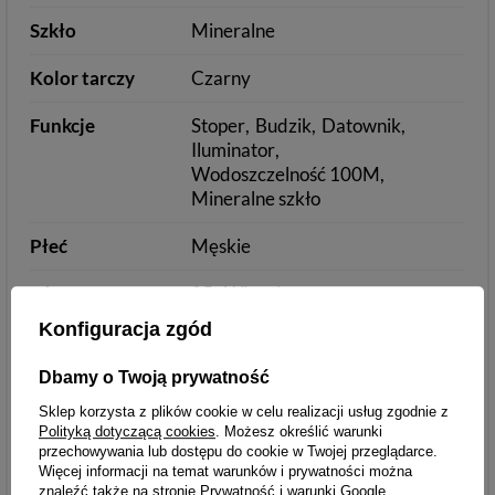
Szkło
Mineralne
Kolor tarczy
Czarny
Funkcje
Stoper
Budzik
Datownik
Iluminator
Wodoszczelność 100M
Mineralne szkło
Płeć
Męskie
Długość towaru
25
Więcej
w
Konfiguracja zgód
centymetrach
Więcej
Dbamy o Twoją prywatność
Szerokość
8
Więcej
Sklep korzysta z plików cookie w celu realizacji usług zgodnie z
Polityką dotyczącą cookies
. Możesz określić warunki
towaru w
przechowywania lub dostępu do cookie w Twojej przeglądarce.
centymetrach
Więcej informacji na temat warunków i prywatności można
Więcej
znaleźć także na stronie
Prywatność i warunki Google
.