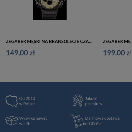
ZEGAREK MĘSKI NA BRANSOLECIE CZARNO ZŁOTY OCEANIC AD0935 - MULTITIME - WR100 (ze028a)
149,00 zł
199,00 zł
Od 2010
Jakość
w Polsce
premium
Wysyłka nawet
Darmowa dostawa
w 24h
od 399 zł