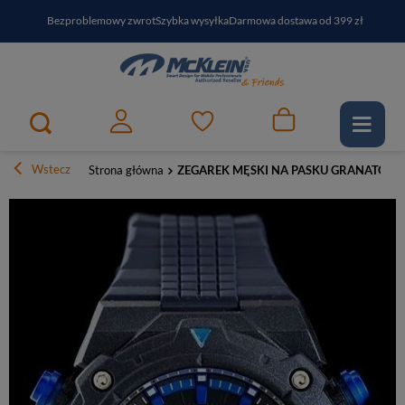
Bezproblemowy zwrot
Szybka wysyłka
Darmowa dostawa od 399 zł
PayPo - kup i zapłać za
30
dni
Zapisz się do newslettera i odbierz RABAT
Wstecz
Strona główna
ZEGAREK MĘSKI NA PASKU GRANATOWY O