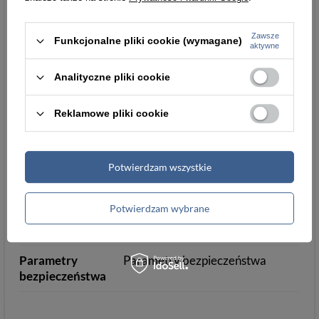
Wysokość
5
Więcej
Zawsze
towaru w
Funkcjonalne pliki cookie (wymagane)
aktywne
centymetrach
Więcej
Analityczne pliki cookie
Waga
166.67
Więcej
Reklamowe pliki cookie
gabarytowa w
gramach
Więcej
Potwierdzam wszystkie
Wodoszczelność
WR100
Potwierdzam wybrane
Kolor
Niebieski
Niebieski
paska/koperty
Parametry
Parametry bezpieczeństwa
bezpieczeństwa