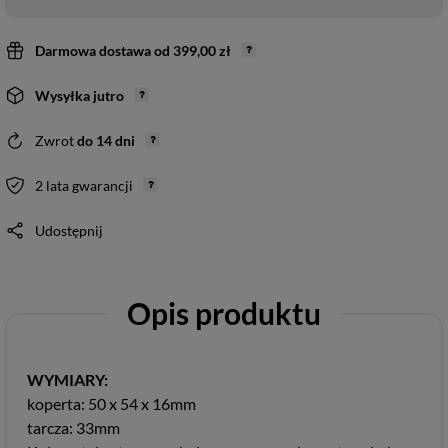
Darmowa dostawa
od
399,00 zł
Wysyłka
jutro
Zwrot
do
14
dni
2 lata gwarancji
Udostępnij
Opis produktu
WYMIARY:
koperta: 50 x 54 x 16mm
tarcza: 33mm