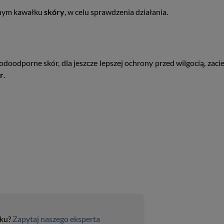
znym kawałku
skóry
, w celu sprawdzenia działania.
odporne skór, dla jeszcze lepszej ochrony przed wilgocią, zaciek
r
.
uku?
Zapytaj naszego eksperta