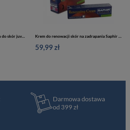
Balsam mocno koloryzujący krem do skór juvacuir saphir 75ml
Krem do renowacji skór na zadrapania Saphir 25 ml
59,99 zł
t
Darmowa dostawa
od 399 zł