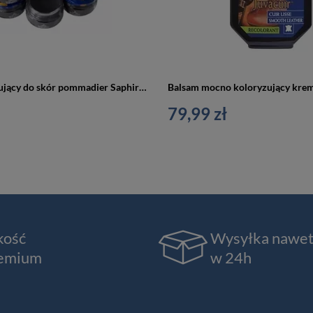
Krem koloryzujący do skór pommadier Saphir 50 ml
79,99 zł
kość
Wysyłka nawe
emium
w 24h