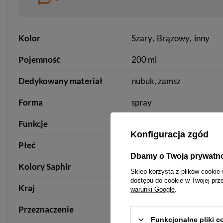
Kolor
Szary
Brązowy
inny
Pojemność
200 ml
Dedykowany materiał
nubuk, zamsz
Forma
spray
Funkcje
barwienie
Konfiguracja zgód
Płeć
produkt uniseks
Dbamy o Twoją prywatn
Kolory Saphir
szary 14
Sklep korzysta z plików cookie 
dostępu do cookie w Twojej prz
Kraj
Francja
warunki Google
.
Przeznaczenie
Zamsz - Nubuk
Funkcjonalne pliki 