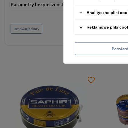
Parametry bezpieczeństwa
Parametry bezpieczeńst
Analityczne pliki coo
Reklamowe pliki coo
Renowacja skóry
Potwier
Podobne d