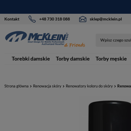
Kontakt
+48 730 318 088
sklep@mcklein.pl
Torebki damskie
Torby damskie
Torby męskie
Strona główna
Renowacja skóry
Renowatory koloru do skóry
Renowat