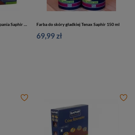
Krem do renowacji skór na zadrapania Saphir 25 ml
Farba do skóry gładkiej Tenax Saphir 150 ml
69,99 zł