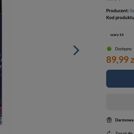
Producent:
S
Kod produkt
szary 14
Dostępny
89,99 z
Darmowa 
Zwrot
do