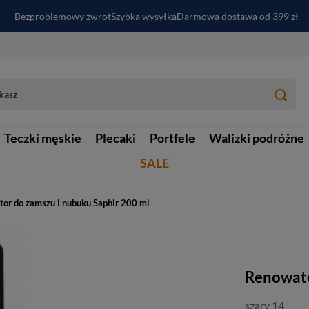
Bezproblemowy zwrot
Szybka wysyłka
Darmowa dostawa od 399 zł
PayPo - kup i zapłać za
30
dni
Zapisz się do newslettera i odbierz RABAT
Teczki męskie
Plecaki
Portfele
Walizki podróżne
SALE
or do zamszu i nubuku Saphir 200 ml
Renowato
szary 14