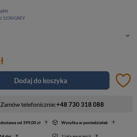
aphir
u:
1238/GREY
ł
Dodaj do koszyka
Zamów telefonicznie:
+48 730 318 088
dostawa
od
399,00 zł
Wysyłka
w poniedziałek
14
dni
2 lata gwarancji