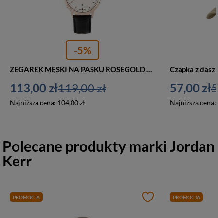
-5%
ZEGAREK MĘSKI NA PASKU ROSEGOLD JORDAN KERR - 3978G (zj094c)
113,00 zł
119,00 zł
57,00 zł
5
Najniższa cena:
104,00 zł
Najniższa cena:
Polecane produkty marki
Jordan
Kerr
PROMOCJA
PROMOCJA