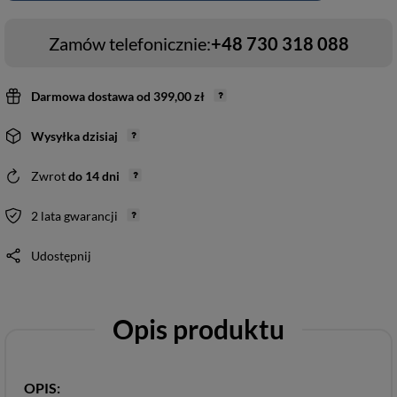
Zamów telefonicznie:
+48 730 318 088
Darmowa dostawa
od
399,00 zł
Wysyłka
dzisiaj
Zwrot
do
14
dni
2 lata gwarancji
Udostępnij
Opis produktu
OPIS: