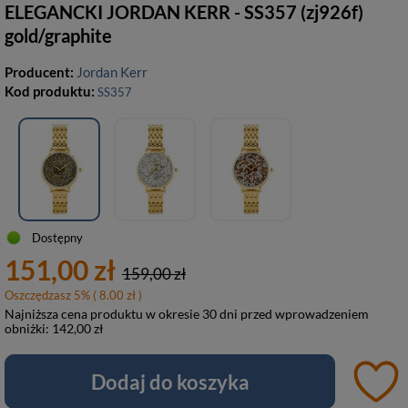
ELEGANCKI JORDAN KERR - SS357 (zj926f)
gold/graphite
Producent:
Jordan Kerr
Kod produktu:
SS357
Dostępny
151,00 zł
159,00 zł
Oszczędzasz
5
%
( 8.00 zł )
Najniższa cena produktu w okresie 30 dni przed wprowadzeniem
obniżki:
142,00 zł
Dodaj do koszyka