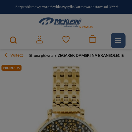
Bezproblemowy zwrot
Szybka wysyłka
Darmowa dostawa od 399 zł
PayPo - kup i zapłać za
30
dni
Zapisz się do newslettera i odbierz RABAT
Wstecz
Strona główna
ZEGAREK DAMSKI NA BRANSOLECIE ELEGAN
PROMOCJA