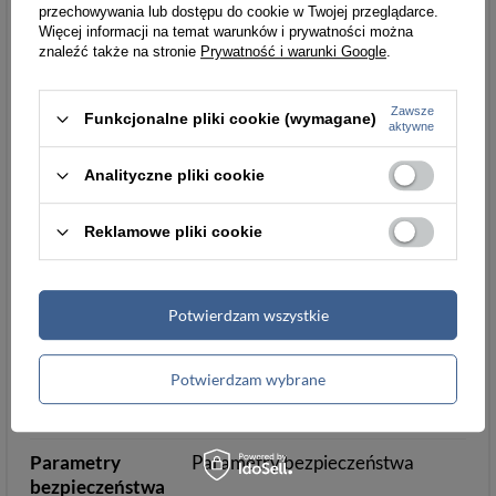
Więcej
przechowywania lub dostępu do cookie w Twojej przeglądarce.
Więcej informacji na temat warunków i prywatności można
Wysokość
5
Więcej
znaleźć także na stronie
Prywatność i warunki Google
.
towaru w
centymetrach
Zawsze
Funkcjonalne pliki cookie (wymagane)
Więcej
aktywne
Waga
166.67
Więcej
Analityczne pliki cookie
gabarytowa w
gramach
Reklamowe pliki cookie
Więcej
Kolor koperty
złoty
Potwierdzam wszystkie
Wodoszczelność
WR30
Potwierdzam wybrane
Kolor
Złoty
Złoty
paska/koperty
Parametry
Parametry bezpieczeństwa
bezpieczeństwa