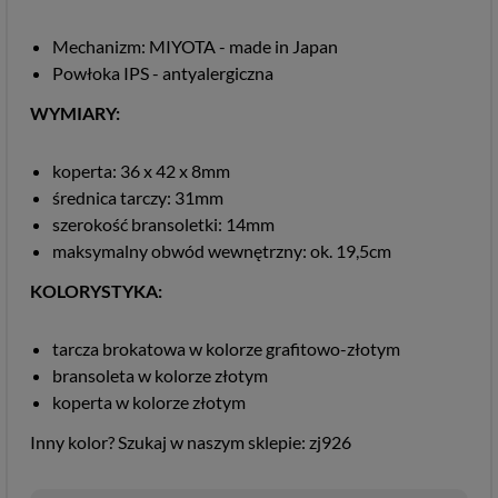
Mechanizm: MIYOTA - made in Japan
Powłoka IPS - antyalergiczna
WYMIARY:
koperta: 36 x 42 x 8mm
średnica tarczy: 31mm
szerokość bransoletki: 14mm
maksymalny obwód wewnętrzny: ok. 19,5cm
KOLORYSTYKA:
tarcza brokatowa w kolorze grafitowo-złotym
bransoleta w kolorze złotym
koperta w kolorze złotym
Inny kolor? Szukaj w naszym sklepie: zj926