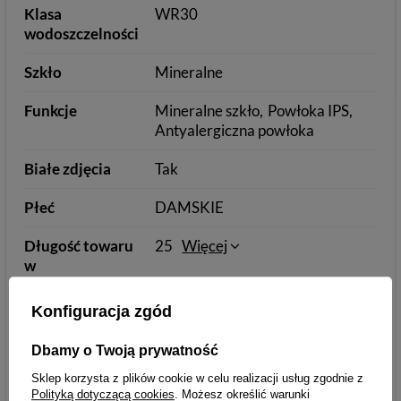
Klasa
WR30
wodoszczelności
Szkło
Mineralne
Funkcje
Mineralne szkło
Powłoka IPS
Antyalergiczna powłoka
Białe zdjęcia
Tak
Płeć
DAMSKIE
Długość towaru
25
Więcej
w
centymetrach
Więcej
Konfiguracja zgód
Szerokość
8
Więcej
Dbamy o Twoją prywatność
towaru w
Sklep korzysta z plików cookie w celu realizacji usług zgodnie z
centymetrach
Polityką dotyczącą cookies
. Możesz określić warunki