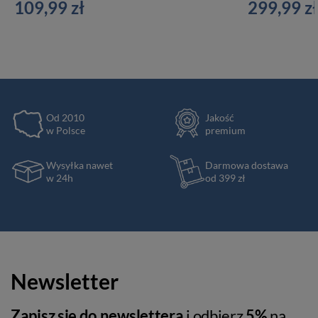
109,99 zł
299,99 zł
Od 2010
Jakość
w Polsce
premium
Wysyłka nawet
Darmowa dostawa
w 24h
od 399 zł
Newsletter
Zapisz się do newslettera
i odbierz
5%
na