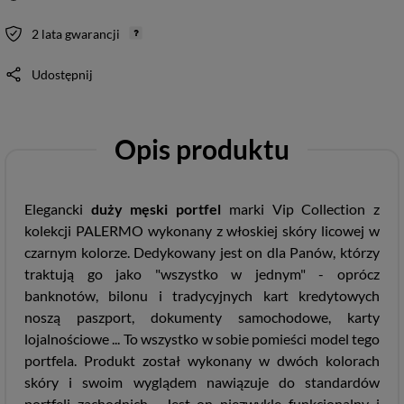
2 lata gwarancji
Udostępnij
Opis produktu
Elegancki
duży męski portfel
marki Vip Collection z
kolekcji PALERMO wykonany z włoskiej skóry licowej w
czarnym kolorze. Dedykowany jest on dla Panów, którzy
traktują go jako "wszystko w jednym" - oprócz
banknotów, bilonu i tradycyjnych kart kredytowych
noszą paszport, dokumenty samochodowe, karty
lojalnościowe ... To wszystko w sobie pomieści model tego
portfela. Produkt został wykonany w dwóch kolorach
skóry i swoim wyglądem nawiązuje do standardów
portfeli zachodnich. Jest on niezwykle funkcjonalny i