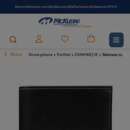
Bezproblemowy zwrot
Szybka wysyłka
Darmowa dostawa od 399 zł
PayPo - kup i zapłać za
30
dni
Zapisz się do newslettera i odbierz RABAT
Wstecz
Strona główna
Portfele
ZAMKNIĘCIE
Skórzany czarny