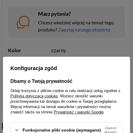
Masz pytania?
Chcesz wiedzieć więcej na temat tego
produku?
Zapytaj naszego eksperta
Kolor
czarny
Parametry
Parametry bezpieczeństwa
Konfiguracja zgód
bezpieczeństwa
Dbamy o Twoją prywatność
Sklep korzysta z plików cookie w celu realizacji usług zgodnie z
Polityką dotyczącą cookies
. Możesz określić warunki
Portfele
przechowywania lub dostępu do cookie w Twojej przeglądarce.
Więcej informacji na temat warunków i prywatności można
znaleźć także na stronie
Prywatność i warunki Google
.
Podobne do
Skórzany czarny
Zawsze
Funkcjonalne pliki cookie (wymagane)
aktywne