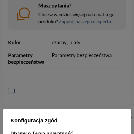
Masz pytania?
Chcesz wiedzieć więcej na temat tego
produku?
Zapytaj naszego eksperta
Kolor
czarny
biały
Parametry
Parametry bezpieczeństwa
bezpieczeństwa
Podobne do
Gamer 4 Life - Black
Konfiguracja zgód
Dbamy o Twoją prywatność