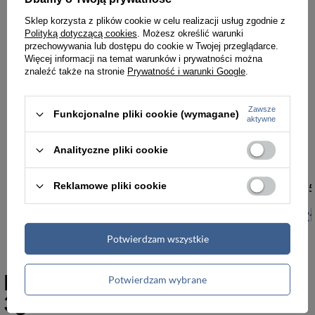
Sklep korzysta z plików cookie w celu realizacji usług zgodnie z
Polityką dotyczącą cookies
. Możesz określić warunki
przechowywania lub dostępu do cookie w Twojej przeglądarce.
Więcej informacji na temat warunków i prywatności można
znaleźć także na stronie
Prywatność i warunki Google
.
Zawsze
Funkcjonalne pliki cookie (wymagane)
aktywne
Analityczne pliki cookie
Reklamowe pliki cookie
The last ninja no.1 - White
You only live 
129,00 zł
149,00 zł
Potwierdzam wszystkie
Polecane produkty marki
Potwierdzam wybrane
3gibbons.com