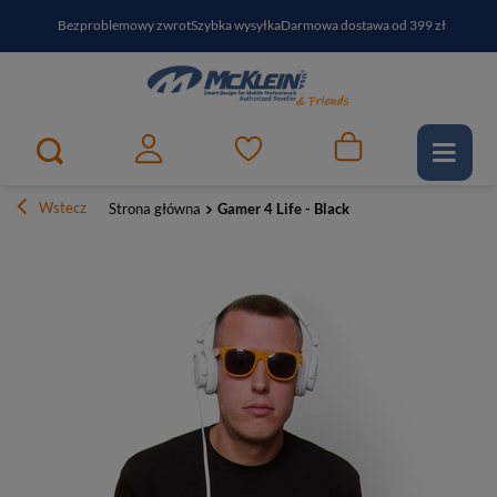
Bezproblemowy zwrot
Szybka wysyłka
Darmowa dostawa od 399 zł
PayPo - kup i zapłać za
30
dni
Zapisz się do newslettera i odbierz RABAT
Wstecz
Strona główna
Gamer 4 Life - Black