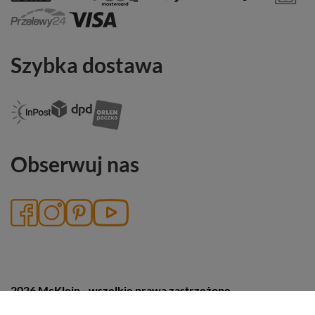
Szybka dostawa
Obserwuj nas
2026 McKlein - wszelkie prawa zastrzeżone