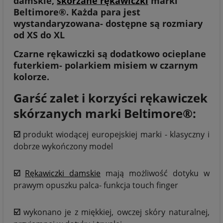
damskie,
skórzane rękawiczki
marki
Beltimore®. Każda para jest
wystandaryzowana- dostępne są rozmiary
od XS do XL
Czarne rękawiczki są dodatkowo ocieplane
futerkiem- polarkiem misiem w czarnym
kolorze.
Garść zalet i korzyści rękawiczek
skórzanych marki Beltimore®:
☑️
produkt wiodącej europejskiej marki - klasyczny i
dobrze wykończony model
☑️
Rękawiczki damskie
mają możliwość dotyku w
prawym opuszku palca- funkcja touch finger
☑️
wykonano je z miękkiej, owczej skóry naturalnej,