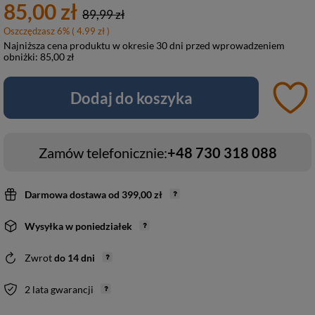
85,00 zł
89,99 zł
Oszczędzasz
6
%
( 4.99 zł )
Najniższa cena produktu w okresie 30 dni przed wprowadzeniem
obniżki:
85,00 zł
Dodaj do koszyka
Zamów telefonicznie:
+48 730 318 088
Darmowa dostawa
od
399,00 zł
Wysyłka
w poniedziałek
Zwrot
do
14
dni
2 lata gwarancji