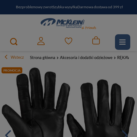
Bezproblemowy zwrot
Szybka wysyłka
Darmowa dostawa od 399 zł
PayPo - kup i zapłać za
30
dni
Zapisz się do newslettera i odbierz RABAT
Wstecz
Strona główna
Akcesoria i dodatki odzieżowe
RĘKAWICZ
PROMOCJA