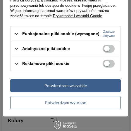
Polityką dotyczącą cookies
. Możesz określić warunki
Chcesz wiedzieć więcej na temat tego
przechowywania lub dostępu do cookie w Twojej przeglądarce.
Więcej informacji na temat warunków i prywatności można
produku?
Zapytaj naszego eksperta
znaleźć także na stronie
Prywatność i warunki Google
.
Producent
Beltimore
Zawsze
Funkcjonalne pliki cookie (wymagane)
aktywne
Kod_producenta
K25black_S
Analityczne pliki cookie
EAN
5903714340699
Reklamowe pliki cookie
Materiał
skóra naturalna
Wielkość
S/M
Potwierdzam wszystkie
Długość (cm)
do środkowego palca 23
Potwierdzam wybrane
Podszewka
5 cm
Kolory
Tak