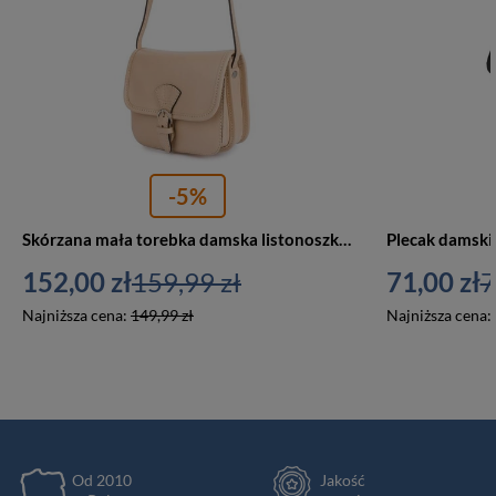
-5%
Skórzana mała torebka damska listonoszka beżowa - Vera Pelle K66
152,00 zł
159,99 zł
71,00 zł
7
Najniższa cena:
149,99 zł
Najniższa cena:
Od 2010
Jakość