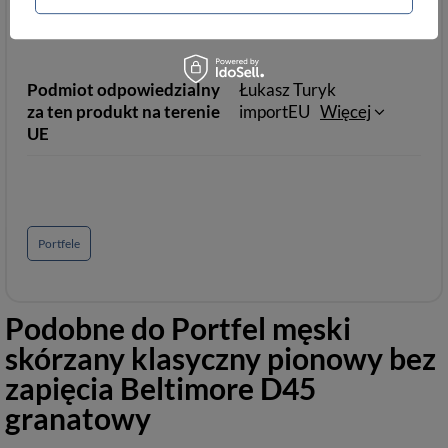
bezpieczeństwa
Podmiot odpowiedzialny
Łukasz Turyk
za ten produkt na terenie
importEU
Więcej
UE
Portfele
Podobne do
Portfel męski
skórzany klasyczny pionowy bez
zapięcia Beltimore D45
granatowy