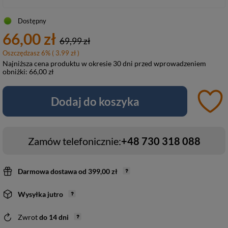
Dostępny
66,00 zł
69,99 zł
Oszczędzasz
6
%
( 3.99 zł )
Najniższa cena produktu w okresie 30 dni przed wprowadzeniem
obniżki:
66,00 zł
Dodaj do koszyka
Zamów telefonicznie:
+48 730 318 088
Darmowa dostawa
od
399,00 zł
Wysyłka
jutro
Zwrot
do
14
dni