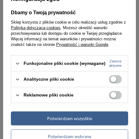
Przegrody na
12
Dbamy o Twoją prywatność
monety
Sklep korzysta z plików cookie w celu realizacji usług zgodnie z
Polityką dotyczącą cookies
. Możesz określić warunki
Wewnętrzne
2
przechowywania lub dostępu do cookie w Twojej przeglądarce.
schowki na
Więcej informacji na temat warunków i prywatności można
dokumenty/kart
znaleźć także na stronie
Prywatność i warunki Google
.
y
Zawsze
Funkcjonalne pliki cookie (wymagane)
Ochrona RFID
1
aktywne
Pudełko
1 zasuwany - pionowy
Analityczne pliki cookie
Przegrody na
Tak
Reklamowe pliki cookie
zdjęcia/dokume
nt
Potwierdzam wszystkie
Kolory
Tak
Parametry
Parametry bezpieczeństwa
Potwierdzam wybrane