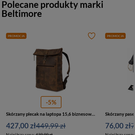
Polecane produkty marki
Beltimore
PROMOCJA
PROMOCJA
-5%
Skórzany plecak na laptopa 15,6 biznesowy duży A4 brązowy - Beltimore N19
427,00 zł
449,99 zł
76,00 zł
7
Najniższa cena:
439,99 zł
Najniższa cena: