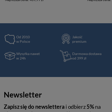
Od 2010
Jakość
w Polsce
premium
Wysyłka nawet
Darmowa dostawa
w 24h
od 399 zł
Newsletter
Zapisz się do newslettera
i odbierz
5%
na