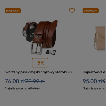
PROMOCJA
PROMOCJA
-5%
Skórzany pasek męski brązowy szeroki - Beltimore E03
76,00 zł
79,99 zł
95,00 zł
9
Najniższa cena:
69,99 zł
Najniższa cena: