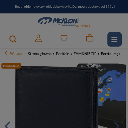
Bezproblemowy zwrot
Szybka wysyłka
Darmowa dostawa od 399 zł
PayPo - kup i zapłać za
30
dni
Zapisz się do newslettera i odbierz RABAT
Wstecz
Strona główna
Portfele
ZAMKNIĘCIE
Portfel męski s
PROMOCJA