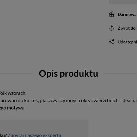
Darmowa 
Zwrot
do
Udostępni
Opis produktu
folk wzorach.
arówno do kurtek, płaszczy czy innych okryć wierzchnich- idealna
iego motywu.
uku?
Zapytaj naszego eksperta