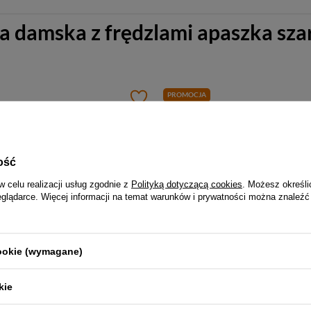
a damska z frędzlami apaszka szar
PROMOCJA
ość
w celu realizacji usług zgodnie z
Polityką dotyczącą cookies
. Możesz określi
eglądarce. Więcej informacji na temat warunków i prywatności można znaleźć
-5%
-6%
cookie (wymagane)
Nerka damska saszetka biodrówka miejska Q32 srebrna
Saszetka na rower kolorowa nerk
kie
79,99 zł
47,00 zł
49,99 zł