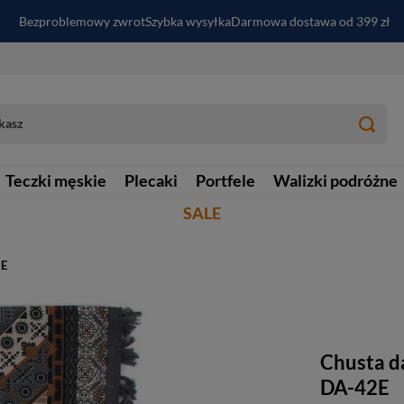
Bezproblemowy zwrot
Szybka wysyłka
Darmowa dostawa od 399 zł
PayPo - kup i zapłać za
30
dni
Zapisz się do newslettera i odbierz RABAT
Teczki męskie
Plecaki
Portfele
Walizki podróżne
SALE
2E
Chusta da
DA-42E