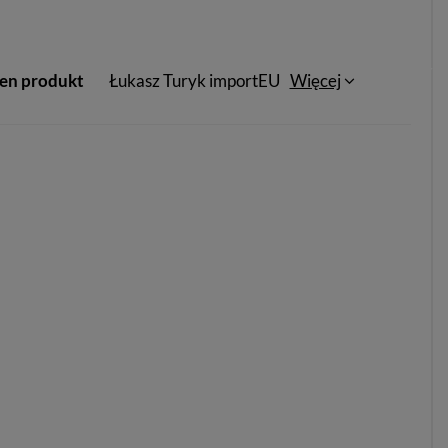
ten produkt
Łukasz Turyk importEU
Więcej