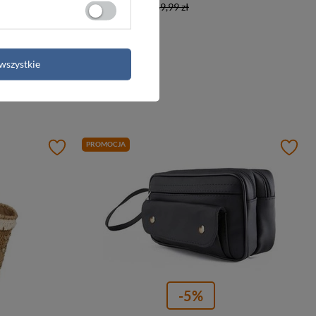
Najniższa cena:
69,99 zł
wszystkie
ka
PROMOCJA
-5%