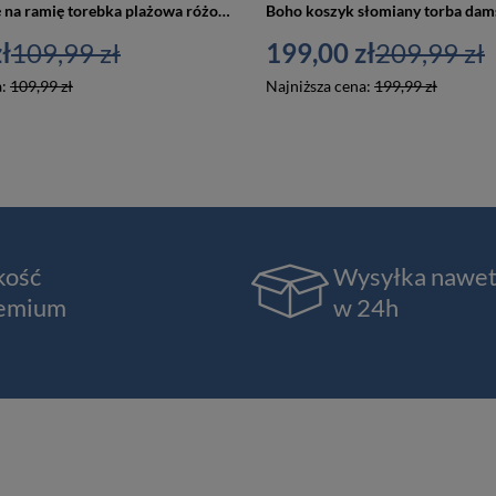
Torba na plażę na ramię torebka plażowa różowa - Versoli Tor-k-1-lightpink
ł
109,99 zł
199,00 zł
209,99 zł
a:
109,99 zł
Najniższa cena:
199,99 zł
kość
Wysyłka nawe
emium
w 24h