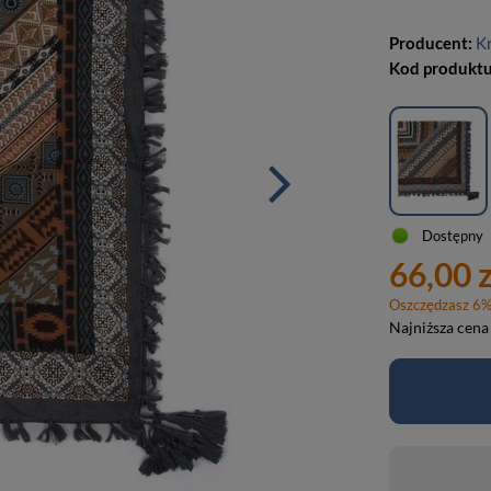
Producent:
K
Kod produkt
Dostępny
66,00 z
Oszczędzasz
6
Najniższa cena