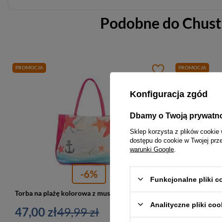
Podobne do
Chust
PROMOCJA
PROMOCJA
Konfiguracja zgód
Dbamy o Twoją prywatn
Sklep korzysta z plików cookie 
dostępu do cookie w Twojej prz
warunki Google
.
-6%
Funkcjonalne pliki 
Torba na plażę kolorowa z muszelkami różowa Xxl H15
Analityczne pliki coo
47,00 zł
49,99 zł
76,00 zł