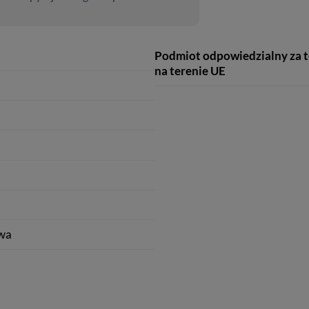
Podmiot odpowiedzialny za 
na terenie UE
wa