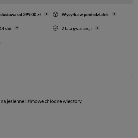
dostawa
od
399,00 zł
Wysyłka
w poniedziałek
14
dni
2 lata gwarancji
j
 na jesienne i zimowe chłodne wieczory.