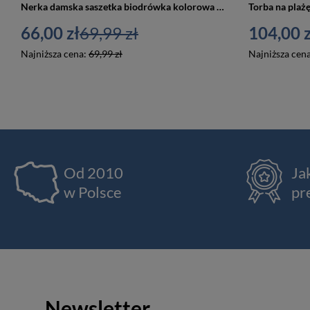
Nerka damska saszetka biodrówka kolorowa B12
66,00 zł
69,99 zł
104,00 z
Najniższa cena:
69,99 zł
Najniższa cen
Od 2010
Ja
w Polsce
pr
Newsletter