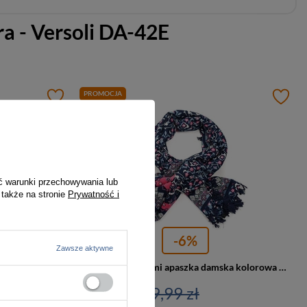
a - Versoli DA-42E
PROMOCJA
ć warunki przechowywania lub
 także na stronie
Prywatność i
-6%
Zawsze aktywne
a w paski 004
Chusta z frędzlami apaszka damska kolorowa granatowa DA-37A
66,00 zł
69,99 zł