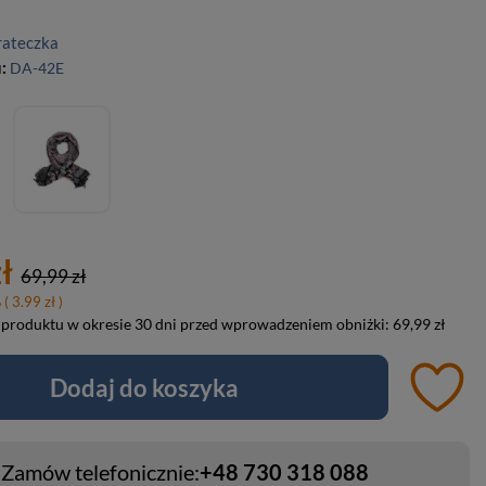
rateczka
u:
DA-42E
ł
69,99 zł
%
( 3.99 zł )
 produktu w okresie 30 dni przed wprowadzeniem obniżki:
69,99 zł
Dodaj do koszyka
Zamów telefonicznie:
+48 730 318 088