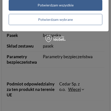
Tłumaczenia
eng
fre
rus
Potwierdzam wszystkie
Gabaryt InPost
A
Potwierdzam wybrane
Szerokość [cm]
23 cm
23
Pasek
bez paska
Skład zestawu
pasek
Parametry
Parametry bezpieczeństwa
bezpieczeństwa
Podmiot odpowiedzialny
Cedar Sp. z
za ten produkt na terenie
o.o.
Więcej
UE