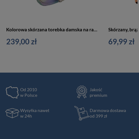
Kolorowa skórzana torebka damska na ramię folk ręcznie malowana handmade LB-1901-ART-09 BEIGE
239,00 zł
69,99 zł
Od 2010
Jakość
w Polsce
premium
Wysyłka nawet
Darmowa dostawa
w 24h
od 399 zł