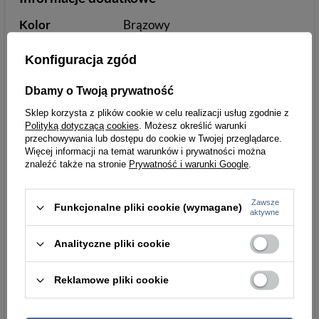
Kolor
Brązowy
Podszewka
nie
Konfiguracja zgód
Dbamy o Twoją prywatność
Sklep korzysta z plików cookie w celu realizacji usług zgodnie z
Wymiary
Polityką dotyczącą cookies
. Możesz określić warunki
przechowywania lub dostępu do cookie w Twojej przeglądarce.
Szerokość
23 cm
Więcej informacji na temat warunków i prywatności można
znaleźć także na stronie
Prywatność i warunki Google
.
Wysokość [cm]
27,5
Zawsze
Funkcjonalne pliki cookie (wymagane)
aktywne
Wymiary kieszeni na urządzenie
Analityczne pliki cookie
Maksymalna
11
Reklamowe pliki cookie
przekątna
matrycy