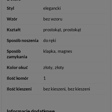
Styl
elegancki
Wzór
bez wzoru
Kształt
prostokąt
prostokąt
Sposób noszenia
do ręki
Sposób
klapka
magnes
zamykania
Kolor okuć
złoty
złoty
Ilość komór
1
Ilość kieszeni
bez kieszeni
bez kieszeni
Informacje dodatkowe