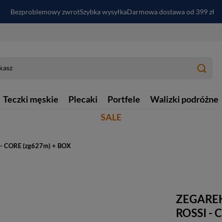
Bezproblemowy zwrot
Szybka wysyłka
Darmowa dostawa od 399 zł
PayPo - kup i zapłać za
30
dni
Zapisz się do newslettera i odbierz RABAT
Teczki męskie
Plecaki
Portfele
Walizki podróżne
SALE
- CORE (zg627m) + BOX
ZEGAREK
ROSSI - 