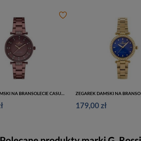
ZEGAREK DAMSKI NA BRANSOLECIE CASUAL G. ROSSI - C5131B-2B3 (zg780d) violet + BOX
ł
179,00 zł
Polecane produkty marki
G. Ross