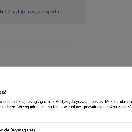
uku?
Zapytaj naszego eksperta
ość
w celu realizacji usług zgodnie z
Polityką dotyczącą cookies
. Możesz określi
eglądarce. Więcej informacji na temat warunków i prywatności można znaleźć
cookie (wymagane)