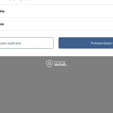
Powłoka IPS
kie
kie
dzam wybrane
Potwierdzam 