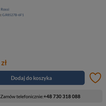
 Rossi
u:
G.R8527B-6F1
 zł
Dodaj do koszyka
Zamów telefonicznie:
+48 730 318 088