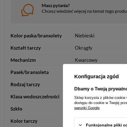
Masz pytania?
Chcesz wiedzieć więcej na temat tego prod
Kolor paska/bransolety
Niebieski
Kształt tarczy
Okrągły
Mechanizm
Kwarcowy
Pasek/bransoleta
Metalowa
Konfiguracja zgód
Rodzaj tarczy
Wskazówkowa
Dbamy o Twoją prywatn
Klasa wodoszczelności
WR30
Sklep korzysta z plików cookie 
dostępu do cookie w Twojej prz
warunki Google
.
Szkło
Mineralne
Kolor tarczy
Niebieski
Funkcjonalne pliki 