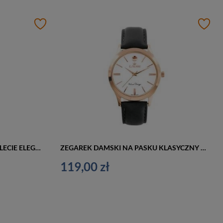
ZEGAREK DAMSKI NA BRANSOLECIE ELEGANCKI G. ROSSI - 11185B (zg746d) + BOX
ZEGAREK DAMSKI NA PASKU KLASYCZNY G. ROSSI - 10398A-3G3 (zg783g) r.g./gray + BOX
119,00 zł
i