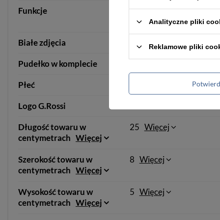
Funkcje
Antyalergiczna powłoka
Mineralne szkło
Analityczne pliki coo
Białe zdjęcia
Tak
Reklamowe pliki coo
Pudełko w komplecie
Tak
Potwier
Płeć
DAMSKIE
Logo G.Rossi
TAK
Długość towaru w
25
Więcej
centymetrach
Więcej
Szerokość towaru w
8
Więcej
centymetrach
Więcej
Wysokość towaru w
5
Więcej
centymetrach
Więcej