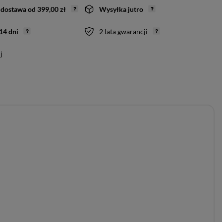
dostawa
od
399,00 zł
Wysyłka
jutro
14
dni
2 lata gwarancji
j