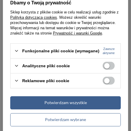
Szerokość
8
Więcej
Dbamy o Twoją prywatność
towaru w
Sklep korzysta z plików cookie w celu realizacji usług zgodnie z
centymetrach
Polityką dotyczącą cookies
. Możesz określić warunki
Więcej
przechowywania lub dostępu do cookie w Twojej przeglądarce.
Więcej informacji na temat warunków i prywatności można
znaleźć także na stronie
Prywatność i warunki Google
.
Wysokość
5
Więcej
towaru w
centymetrach
Zawsze
Funkcjonalne pliki cookie (wymagane)
Więcej
aktywne
Waga
166.67
Więcej
Analityczne pliki cookie
gabarytowa w
gramach
Reklamowe pliki cookie
Więcej
Rich content
TAK
Potwierdzam wszystkie
Kolor koperty
srebrny
Potwierdzam wybrane
Wodoszczelność
WR30