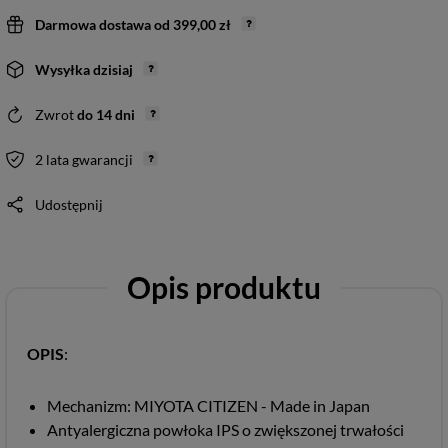
Darmowa dostawa
od
399,00 zł
Wysyłka
dzisiaj
Zwrot
do
14
dni
2 lata gwarancji
Udostępnij
Opis produktu
OPIS
:
Mechanizm: MIYOTA CITIZEN - Made in Japan
Antyalergiczna powłoka IPS o zwiększonej trwałości