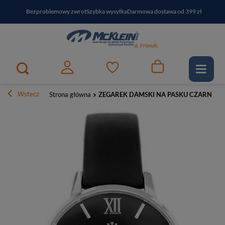
Bezproblemowy zwrot
Szybka wysyłka
Darmowa dostawa od 399 zł
PayPo - kup i zapłać za
30
dni
Zapisz się do newslettera i odbierz RABAT
Wstecz
Strona główna
ZEGAREK DAMSKI NA PASKU CZARNY G. R