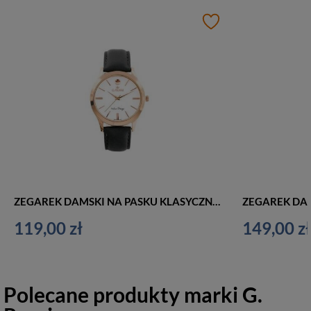
ZEGAREK DAMSKI NA PASKU KLASYCZNY G. ROSSI - 10398A-3G3 (zg783g) r.g./gray + BOX
119,00 zł
149,00 zł
Polecane produkty marki
G.