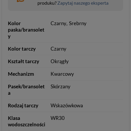
produku?
Zapytaj naszego eksperta
Kolor
Czarny
Srebrny
paska/bransolet
y
Kolor tarczy
Czarny
Kształt tarczy
Okrągły
Mechanizm
Kwarcowy
Pasek/bransolet
Skórzany
a
Rodzaj tarczy
Wskazówkowa
Klasa
WR30
wodoszczelności