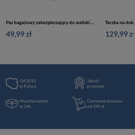
Pas bagażowy zabezpieczający do walizki 2 szt. czerwony SA56
49,99 zł
129,99 zł
Od 2010
Jakość
w Polsce
premium
Wysyłka nawet
Darmowa dostawa
w 24h
od 399 zł