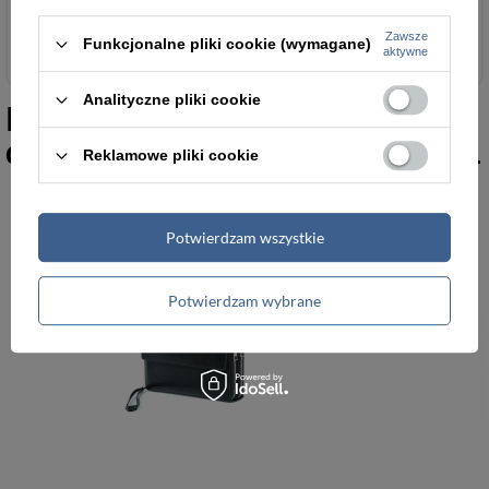
Teczki męskie
Zawsze
Funkcjonalne pliki cookie (wymagane)
aktywne
Analityczne pliki cookie
Podobne do
Skórzany biwuar na
dokumenty brązowy Solier SA21
Reklamowe pliki cookie
Potwierdzam wszystkie
Potwierdzam wybrane