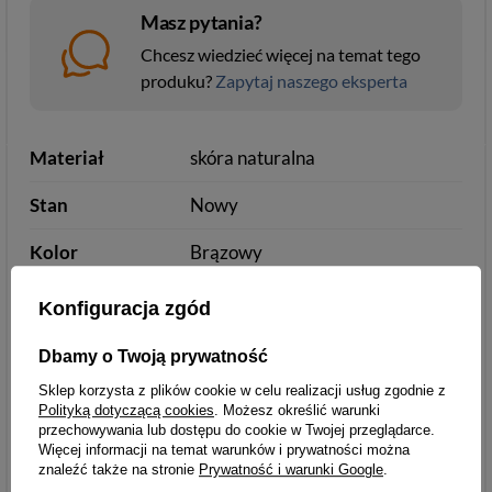
Masz pytania?
Chcesz wiedzieć więcej na temat tego
produku?
Zapytaj naszego eksperta
Materiał
skóra naturalna
Stan
Nowy
Kolor
Brązowy
Konfiguracja zgód
Podmiot odpowiedzialny
Modeste sp. z o.o. sp.
Dbamy o Twoją prywatność
za ten produkt na terenie
k.
Więcej
Sklep korzysta z plików cookie w celu realizacji usług zgodnie z
UE
Polityką dotyczącą cookies
. Możesz określić warunki
przechowywania lub dostępu do cookie w Twojej przeglądarce.
Więcej informacji na temat warunków i prywatności można
znaleźć także na stronie
Prywatność i warunki Google
.