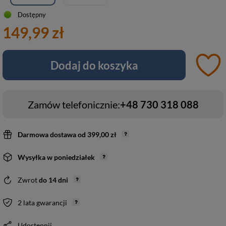
Dostępny
149,99 zł
Dodaj do koszyka
Zamów telefonicznie:
+48 730 318 088
Darmowa dostawa
od
399,00 zł
Wysyłka
w poniedziałek
Zwrot
do
14
dni
2 lata gwarancji
Udostępnij