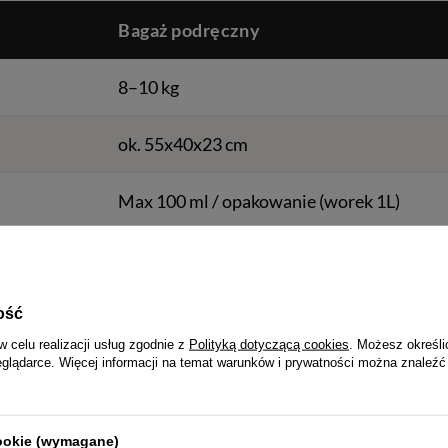
Bagaż podręczny
8–10 kg
ok. 55x40x23 cm
Max 100 ml / opakowanie (worek 1L)
✅ Tak (obowiązkowo)
✅ Tak
ość
w celu realizacji usług zgodnie z
Polityką dotyczącą cookies
. Możesz określi
eglądarce. Więcej informacji na temat warunków i prywatności można znaleźć
Najważni
cookie (wymagane)