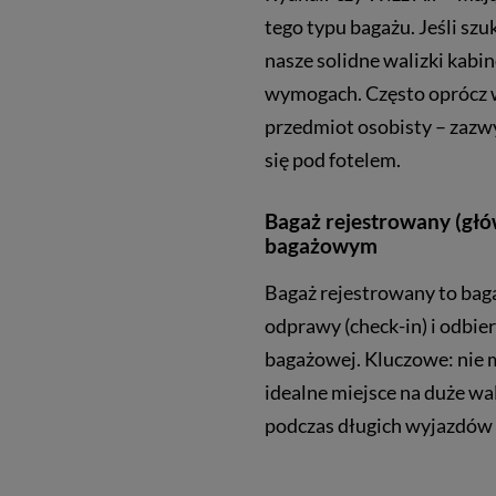
tego typu bagażu. Jeśli s
nasze solidne walizki kabi
wymogach. Często oprócz wa
przedmiot osobisty – zazw
się pod fotelem.
Bagaż rejestrowany (gł
bagażowym
Bagaż rejestrowany to baga
odprawy (check-in) i odbi
bagażowej. Kluczowe: nie m
idealne miejsce na duże wa
podczas długich wyjazdów 