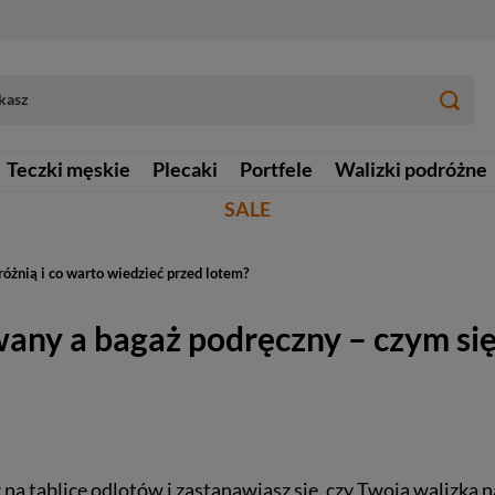
Teczki męskie
Plecaki
Portfele
Walizki podróżne
SALE
óżnią i co warto wiedzieć przed lotem?
any a bagaż podręczny – czym się 
z na tablicę odlotów i zastanawiasz się, czy Twoja walizka