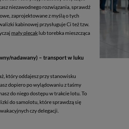
zukasz niezawodnego rozwiązania, sprawdź
nowe, zaprojektowane z myślą o tych
lizki kabinowej przysługuje Ci też tzw.
yczaj
mały plecak
lub torebka mieszcząca
ówny/nadawany) – transport w luku
ż, który oddajesz przy stanowisku
erasz dopiero po wylądowaniu z taśmy
asz do niego dostępu w trakcie lotu. To
lizki do samolotu, które sprawdzą się
wakacyjnych czy delegacji.