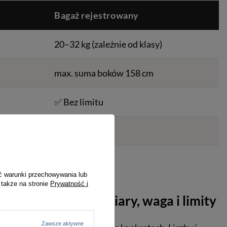
Bagaż rejestrowany
20–32 kg (zależnie od klasy)
max. suma boków 158 cm
✅ Bez limitu
❌ Nigdy
❌ Nie
ć warunki przechowywania lub
 także na stronie
Prywatność i
ejsze różnice: wymiary, waga i limity
Zawsze aktywne