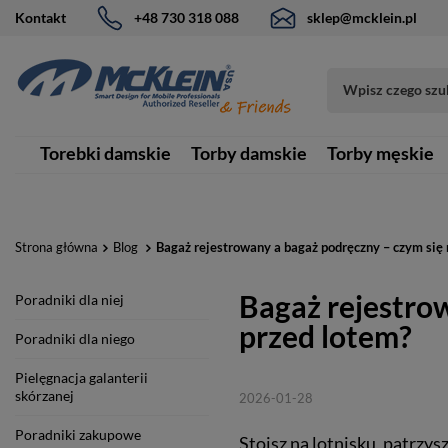
Kontakt
+48 730 318 088
sklep@mcklein.pl
Torebki damskie
Torby damskie
Torby męskie
Strona główna
Blog
Bagaż rejestrowany a bagaż podręczny – czym się r
Bagaż rejestrow
Poradniki dla niej
przed lotem?
Poradniki dla niego
Pielęgnacja galanterii
skórzanej
2026-01-28
Poradniki zakupowe
Stoisz na lotnisku, patrzys