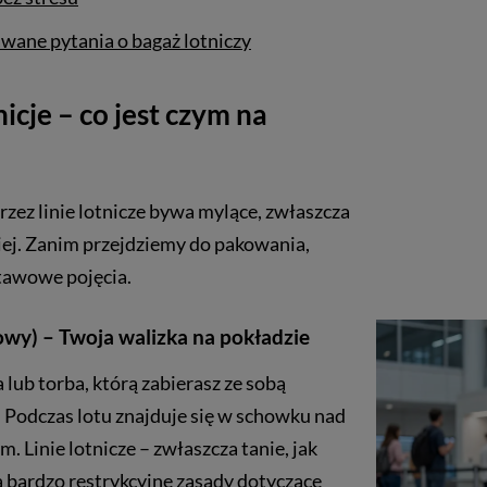
wane pytania o bagaż lotniczy
cje – co jest czym na
ez linie lotnicze bywa mylące, zwłaszcza
ziej. Zanim przejdziemy do pakowania,
awowe pojęcia.
wy) – Twoja walizka na pokładzie
lub torba, którą zabierasz ze sobą
 Podczas lotu znajduje się w schowku nad
. Linie lotnicze – zwłaszcza tanie, jak
ą bardzo restrykcyjne zasady dotyczące