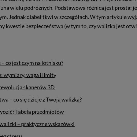
y zna wielu podróżnych. Podstawowa różnica jest prosta: jed
ym. Jednak diabeł tkwi w szczegółach. W tym artykule wy
y kwestie bezpieczeństwa (w tym to, czy walizka jest otw
– co jest czym na lotnisku?
: wymiary, waga i limity
 rewolucja skanerów 3D
wa – co się dzieje z Twoją walizką?
wozić? Tabela przedmiotów
alizki – praktyczne wskazówki
ez stresu