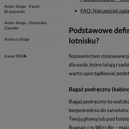
Autor bloga - Kamil
FAQ: Najczęściej zada
Brzozowski
Autor bloga - Dominika
Zawada
Podstawowe defini
lotnisku?
Autorzy bloga
Nazewnictwo stosowane prz
Kanał RSS
dla osób, które latają rzad
warto uporządkować podst
Bagaż podręczny (kabino
Bagaż podręczny to walizka 
bezpośrednio do samolotu.
Twoją głową lub pod fotelem
Ryanair czy Wizz Air – maj