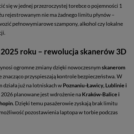
ć się w jednej przezroczystej torebce o pojemności 1
ażu rejestrowanym nie ma żadnego limitu płynów –
ozić pełnowymiarowe szampony, alkohol czy lokalne
ji.
 2025 roku – rewolucja skanerów 3D
zynosi ogromne zmiany dzięki nowoczesnym
skanerom
re znacząco przyspieszają kontrole bezpieczeństwa. W
 działa już na lotniskach w
Poznaniu-Ławicy, Lublinie i
k 2026 planowane jest wdrożenie na
Kraków-Balice i
hopin
. Dzięki temu pasażerowie zyskają brak limitu
możliwość pozostawienia laptopa w torbie podczas