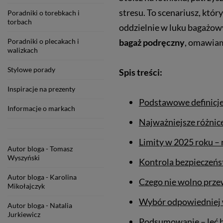
stresu. To scenariusz, któr
Poradniki o torebkach i
torbach
oddzielnie w luku bagażow
Poradniki o plecakach i
bagaż podręczny
, omawiam
walizkach
Stylowe porady
Spis treści:
Inspiracje na prezenty
Podstawowe definicje 
Informacje o markach
Najważniejsze różnice
Limity w 2025 roku –
Autor bloga - Tomasz
Wyszyński
Kontrola bezpieczeńst
Autor bloga - Karolina
Czego nie wolno prze
Mikołajczyk
Wybór odpowiedniej w
Autor bloga - Natalia
Jurkiewicz
Podsumowanie – leć b