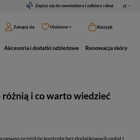
Zapisz się do newslettera i odbierz rabat
zł
Koszyk
Zaloguj się
Ulubione
Akcesoria i dodatki odzieżowe
Renowacja skóry
różnią i co warto wiedzieć
 na pewno przejdzie kontrolę bez dodatkowych opłat i