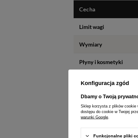
Cecha
Limit wagi
Wymiary
Płyny i kosmetyki
Powerbank / e-papieros
Konfiguracja zgód
Dostęp podczas lotu
Dbamy o Twoją prywatn
Sklep korzysta z plików cookie 
dostępu do cookie w Twojej prz
warunki Google
.
Funkcjonalne pliki 