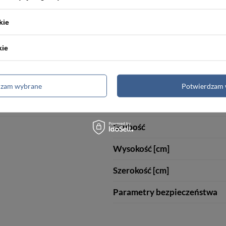
Ochrona RFID
kie
kie
Wymiary
Wysokość
dzam wybrane
Potwierdzam 
Szerokość
Grubość
Wysokość [cm]
Szerokość [cm]
Parametry bezpieczeństwa