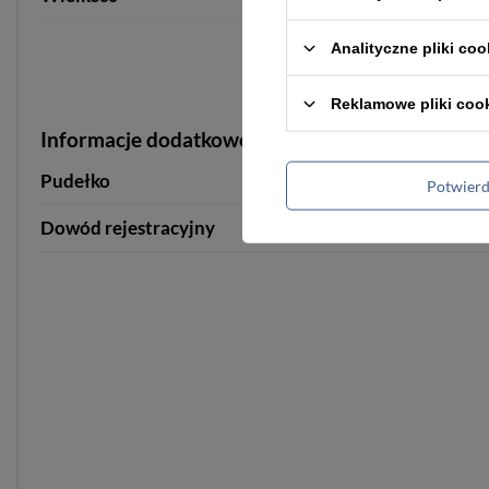
Analityczne pliki coo
Reklamowe pliki coo
Informacje dodatkowe
Pudełko
tak
tak
Potwier
Dowód rejestracyjny
mieści