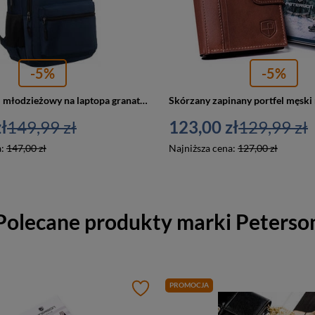
-5%
-5%
Plecak miejski młodzieżowy na laptopa granatowy - Peterson 79902
ł
149,99 zł
123,00 zł
129,99 zł
a:
147,00 zł
Najniższa cena:
127,00 zł
Polecane produkty marki
Peterso
PROMOCJA