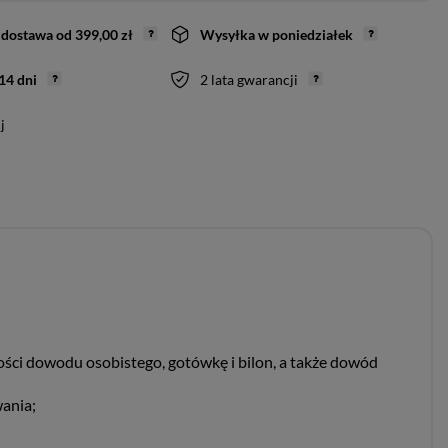
dostawa
od
399,00 zł
Wysyłka
w poniedziałek
14
dni
2 lata gwarancji
j
kości dowodu osobistego, gotówkę i bilon, a także dowód
wania;