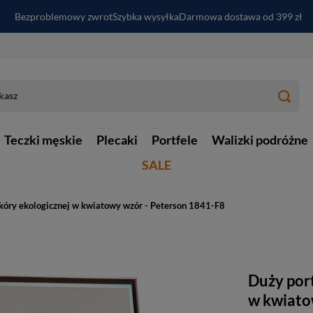
Bezproblemowy zwrot
Szybka wysyłka
Darmowa dostawa od 399 zł
PayPo - kup i zapłać za
30
dni
Zapisz się do newslettera i odbierz RABAT
Teczki męskie
Plecaki
Portfele
Walizki podróżne
SALE
skóry ekologicznej w kwiatowy wzór - Peterson 1841-F8
Duży port
w kwiato