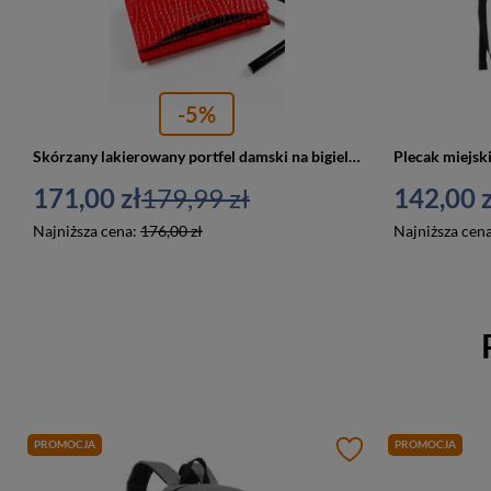
-5%
Skórzany lakierowany portfel damski na bigiel czerwony Peterson PTN MC-467
171,00 zł
179,99 zł
142,00 z
Najniższa cena:
176,00 zł
Najniższa cen
PROMOCJA
PROMOCJA