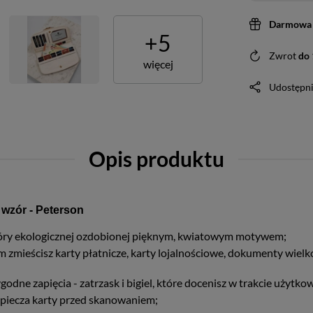
Darmowa 
+
5
Zwrot
do
więcej
Udostępni
Opis produktu
 wzór - Peterson
 skóry ekologicznej ozdobionej pięknym, kwiatowym motywem;
m zmieścisz karty płatnicze, karty lojalnościowe, dokumenty wiel
ne zapięcia - zatrzask i bigiel, które docenisz w trakcie użytko
zpiecza karty przed skanowaniem;