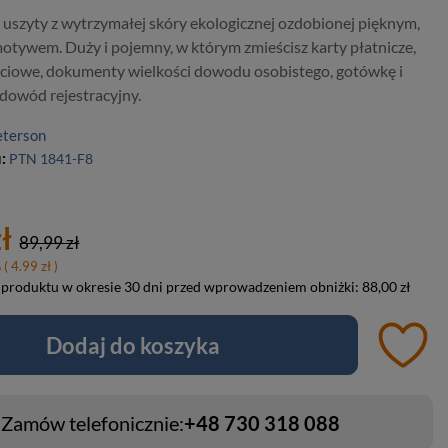
ł uszyty z wytrzymałej skóry ekologicznej ozdobionej pięknym,
tywem. Duży i pojemny, w którym zmieścisz karty płatnicze,
ościowe, dokumenty wielkości dowodu osobistego, gotówkę i
e dowód rejestracyjny.
eterson
u:
PTN 1841-F8
ł
89,99 zł
%
( 4.99 zł )
 produktu w okresie 30 dni przed wprowadzeniem obniżki:
88,00 zł
Dodaj do koszyka
Zamów telefonicznie:
+48 730 318 088