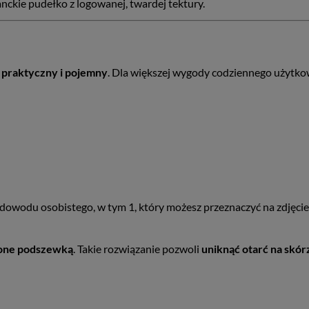
nckie pudełko z logowanej, twardej tektury.
praktyczny i pojemny
. Dla większej wygody codziennego użytkow
owodu osobistego, w tym 1, który możesz przeznaczyć na zdjęcie b
one podszewką
. Takie rozwiązanie pozwoli
uniknąć otarć na skór