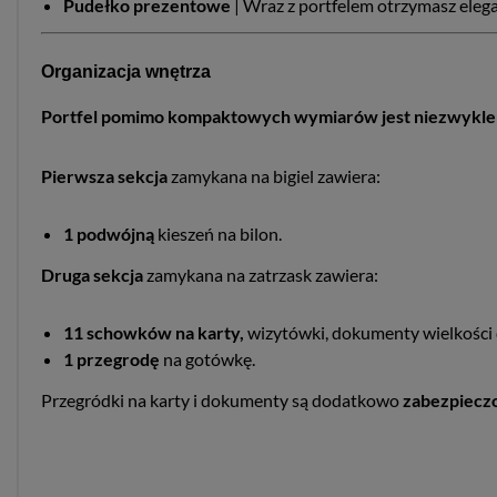
Pudełko
prezentowe
| Wraz z portfelem otrzymasz elega
Organizacja wnętrza
Portfel pomimo kompaktowych wymiarów jest niezwykle 
Pierwsza sekcja
zamykana na bigiel zawiera:
1 podwójną
kieszeń na bilon.
Druga sekcja
zamykana na zatrzask zawiera:
11 schowków na karty,
wizytówki, dokumenty wielkości d
1 przegrodę
na gotówkę.
Przegródki na karty i dokumenty są dodatkowo
zabezpiecz