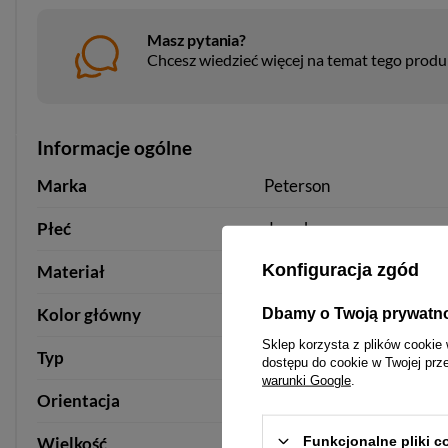
Masz pytania?
Chcesz wiedzieć więcej na temat tego prod
Informacje ogólne
Marka
Peterson
Płeć
damska
Konfiguracja zgód
Materiał
skóra ekologiczna
Kolor główny
multicolor
Dbamy o Twoją prywatn
Sklep korzysta z plików cookie 
Typ
portfel
portfel
dostępu do cookie w Twojej prz
warunki Google
.
Orientacja
pozioma
Funkcjonalne pliki 
Wielkość
duża