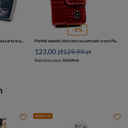
-5%
Skórzany zapinany portfel męski na karty brązowy — Peterson N005L-PCA
Portfel damski skórzany na zatrzask croco Peterson 76115-MC średni czerwony
123,00 zł
129,99 zł
Najniższa cena:
123,00 zł
n
PROMOCJA