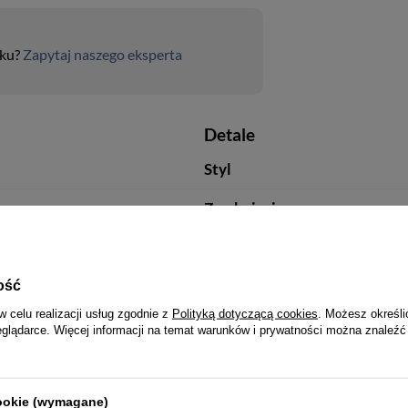
uku?
Zapytaj naszego eksperta
Detale
Styl
Zamknięcie
Wzór
Wariant wzoru
ość
w celu realizacji usług zgodnie z
Polityką dotyczącą cookies
. Możesz określi
Ilość przegródek na karty
eglądarce. Więcej informacji na temat warunków i prywatności można znaleźć
Kolor okuć
cookie (wymagane)
Kieszeń na monety