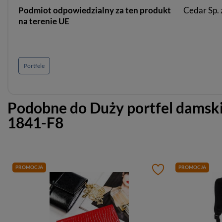
Podmiot odpowiedzialny za ten produkt
Cedar Sp. z
na terenie UE
Portfele
Podobne do
Duży portfel damski
1841-F8
PROMOCJA
PROMOCJA