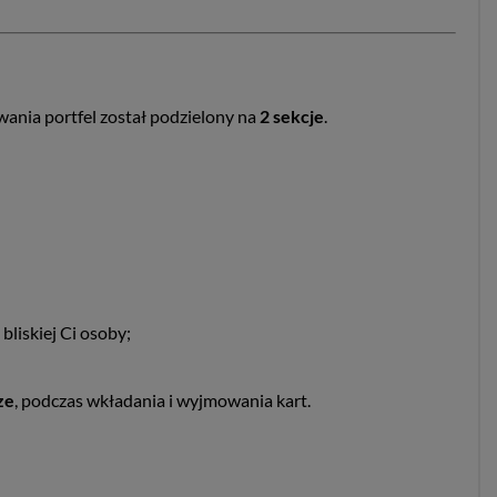
ania portfel został podzielony na
2 sekcje
.
liskiej Ci osoby;
ze
, podczas wkładania i wyjmowania kart.