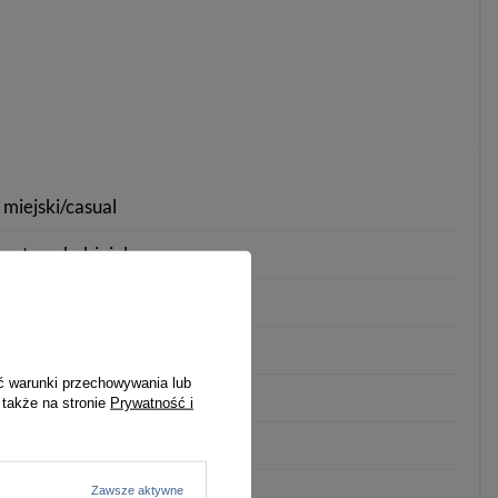
miejski/casual
zatrzask
bigiel
kwiaty
02
ć warunki przechowywania lub
10+
 także na stronie
Prywatność i
złoty
złoty
zamykana na bigiel
Zawsze aktywne