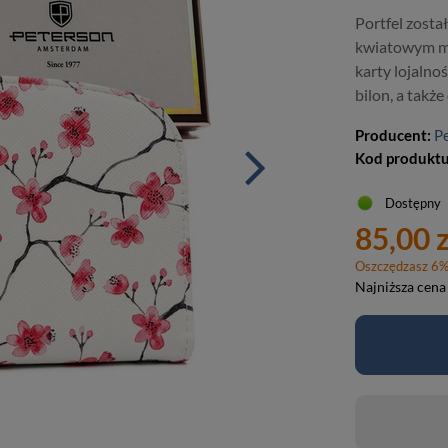
Portfel zosta
kwiatowym mo
karty lojaln
bilon, a takż
Producent:
P
Kod produkt
Dostępny
85,00 z
Oszczędzasz
6
Najniższa cena