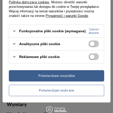
monety
Polityką dotyczącą cookies
. Możesz określić warunki
przechowywania lub dostępu do cookie w Twojej przeglądarce.
Ochrona RFID
tak
Więcej informacji na temat warunków i prywatności można
znaleźć także na stronie
Prywatność i warunki Google
.
Zawsze
Funkcjonalne pliki cookie (wymagane)
Informacje dodatkowe
aktywne
Pudełko
tak
tak
tak
Analityczne pliki cookie
Dowód
mieści
Reklamowe pliki cookie
rejestracyjny
Cechy
kieszeń na suwak
Potwierdzam wszystkie
szczególne
kieszeń na suwak
kieszeń na suwak
Potwierdzam wybrane
Wymiary