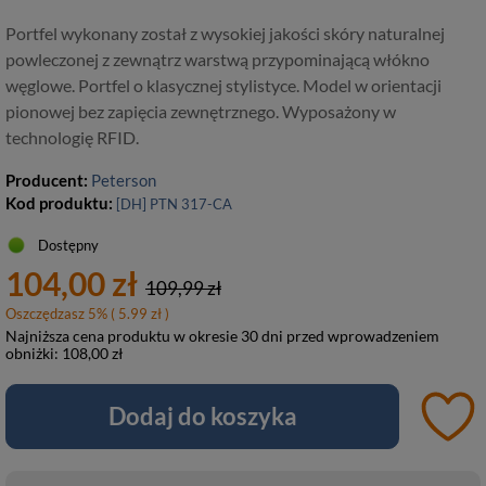
Portfel wykonany został z wysokiej jakości skóry naturalnej
powleczonej z zewnątrz warstwą przypominającą włókno
węglowe. Portfel o klasycznej stylistyce. Model w orientacji
pionowej bez zapięcia zewnętrznego. Wyposażony w
technologię RFID.
Producent:
Peterson
Kod produktu:
[DH] PTN 317-CA
Dostępny
104,00 zł
109,99 zł
Oszczędzasz
5
%
( 5.99 zł )
Najniższa cena produktu w okresie 30 dni przed wprowadzeniem
obniżki:
108,00 zł
Dodaj do koszyka