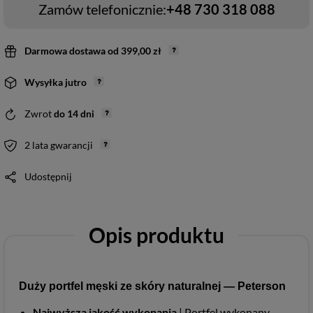
Zamów telefonicznie:
+48 730 318 088
Darmowa dostawa
od
399,00 zł
Wysyłka
jutro
Zwrot
do
14
dni
2 lata gwarancji
Udostępnij
Opis produktu
Duży portfel męski ze skóry naturalnej — Peterson
Najwyższa jakość wykonania
| Portfel wykonany