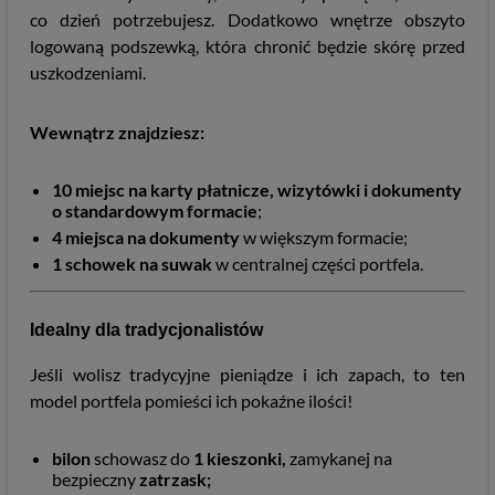
co dzień potrzebujesz. Dodatkowo wnętrze obszyto
logowaną podszewką, która chronić będzie skórę przed
uszkodzeniami.
Wewnątrz znajdziesz:
10 miejsc na karty płatnicze, wizytówki i dokumenty
o standardowym formacie
;
4
miejsca na dokumenty
w większym formacie;
1
schowek na suwak
w centralnej części portfela.
Idealny dla tradycjonalistów
Jeśli wolisz tradycyjne pieniądze i ich zapach, to ten
model portfela pomieści ich pokaźne ilości!
bilon
schowasz do
1
kieszonki,
zamykanej na
bezpieczny
zatrzask;