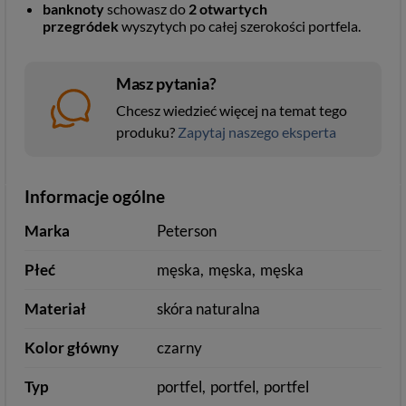
banknoty
schowasz do
2
otwartych
przegródek
wyszytych po całej szerokości portfela.
Masz pytania?
Chcesz wiedzieć więcej na temat tego
produku?
Zapytaj naszego eksperta
Informacje ogólne
Marka
Peterson
Płeć
męska
męska
męska
Materiał
skóra naturalna
Kolor główny
czarny
Typ
portfel
portfel
portfel