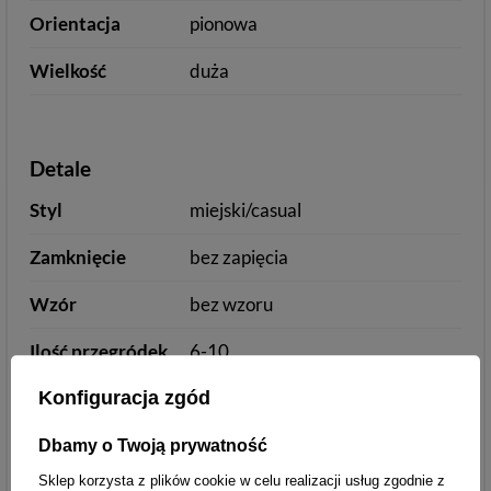
Orientacja
pionowa
Wielkość
duża
Detale
Styl
miejski/casual
Zamknięcie
bez zapięcia
Wzór
bez wzoru
Ilość przegródek
6-10
na karty
Konfiguracja zgód
Kolor okuć
złoty
złoty
złoty
Dbamy o Twoją prywatność
Kieszeń na
zamykana na bigiel
Sklep korzysta z plików cookie w celu realizacji usług zgodnie z