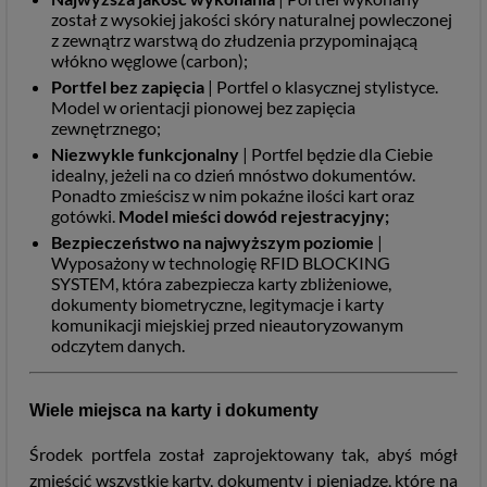
został z wysokiej jakości skóry naturalnej powleczonej
z zewnątrz warstwą do złudzenia przypominającą
włókno węglowe (carbon);
Portfel bez zapięcia
| Portfel o klasycznej stylistyce.
Model w orientacji pionowej bez zapięcia
zewnętrznego;
Niezwykle funkcjonalny
| Portfel będzie dla Ciebie
idealny, jeżeli na co dzień mnóstwo dokumentów.
Ponadto zmieścisz w nim pokaźne ilości kart oraz
gotówki.
Model mieści dowód rejestracyjny;
Bezpieczeństwo na najwyższym poziomie
|
Wyposażony w technologię RFID BLOCKING
SYSTEM, która zabezpiecza karty zbliżeniowe,
dokumenty biometryczne, legitymacje i karty
komunikacji miejskiej przed nieautoryzowanym
odczytem danych.
Wiele miejsca na karty i dokumenty
Środek portfela został zaprojektowany tak, abyś mógł
zmieścić wszystkie karty, dokumenty i pieniądze, które na