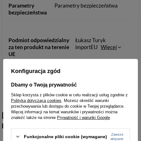
Parametry
Parametry bezpieczeństwa
bezpieczeństwa
Podmiot odpowiedzialny
Łukasz Turyk
za ten produkt na terenie
importEU
Więcej
UE
Konfiguracja zgód
Dbamy o Twoją prywatność
Torebki damskie
Sklep korzysta z plików cookie w celu realizacji usług zgodnie z
Polityką dotyczącą cookies
. Możesz określić warunki
przechowywania lub dostępu do cookie w Twojej przeglądarce.
Więcej informacji na temat warunków i prywatności można
Podobne do
Saszetka biodrowa
znaleźć także na stronie
Prywatność i warunki Google
.
nerka czarna 3 suwaki F43
Zawsze
Funkcjonalne pliki cookie (wymagane)
aktywne