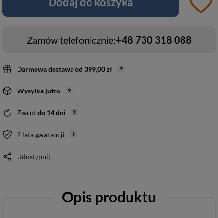
Dodaj do koszyka
Zamów telefonicznie:
+48 730 318 088
Darmowa dostawa
od
399,00 zł
Wysyłka
jutro
Zwrot
do
14
dni
2 lata gwarancji
Udostępnij
Opis produktu