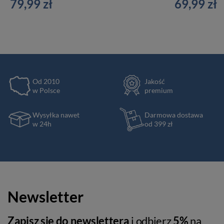
79,99 zł
69,99 zł
Od 2010
Jakość
w Polsce
premium
Wysyłka nawet
Darmowa dostawa
w 24h
od 399 zł
Newsletter
Zapisz się do newslettera
i odbierz
5%
na