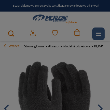
Bezproblemowy zwrot
Szybka wysyłka
Darmowa dostawa od 399 zł
PayPo - kup i zapłać za
30
dni
Zapisz się do newslettera i odbierz RABAT
Wstecz
Strona główna
Akcesoria i dodatki odzieżowe
RĘKAWICZ