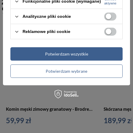
zimowe ciemnoszare - Brodrene
Funkcjonalne pliki cookie (wymagane)
aktywne
9919-DARKGRAY
Analityczne pliki cookie
Reklamowe pliki cookie
Potwierdzam wszystkie
Potwierdzam wybrane
Komin męski zimowy granatowy - Brodrene 9918-NAVYMOULIN
59,99 zł
189,99 zł