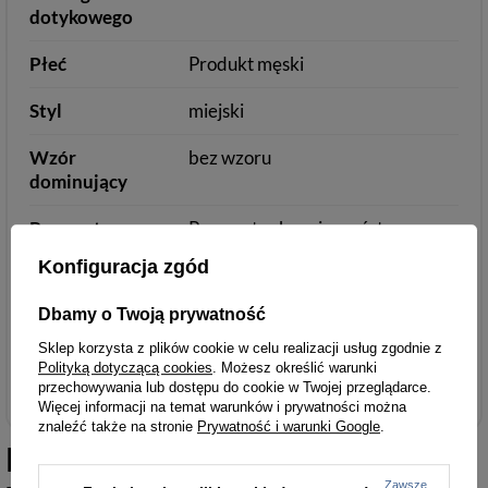
dotykowego
Płeć
Produkt męski
Styl
miejski
Wzór
bez wzoru
dominujący
Parametry
Parametry bezpieczeństwa
bezpieczeństwa
Konfiguracja zgód
Dbamy o Twoją prywatność
Sklep korzysta z plików cookie w celu realizacji usług zgodnie z
Akcesoria i dodatki odzieżowe
Polityką dotyczącą cookies
. Możesz określić warunki
przechowywania lub dostępu do cookie w Twojej przeglądarce.
Więcej informacji na temat warunków i prywatności można
znaleźć także na stronie
Prywatność i warunki Google
.
Podobne do
Rękawiczki męskie
Zawsze