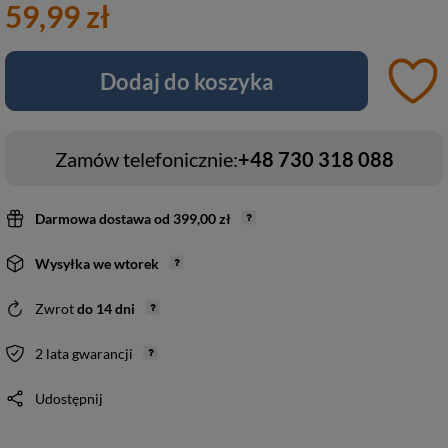
59,99 zł
Dodaj do koszyka
Zamów telefonicznie:
+48 730 318 088
Darmowa dostawa
od
399,00 zł
Wysyłka
we wtorek
Zwrot
do
14
dni
2 lata gwarancji
Udostępnij