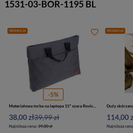
1531-03-BOR-1195 BL
PROMOCJA
PROMOCJA
-5%
Materiałowa torba na laptopa 15" szara Rovicky NB0996-L-4528 GRAY
38,00 zł
39,99 zł
114,00 z
Najniższa cena:
39,00 zł
Najniższa cen