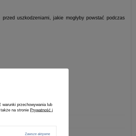
ę przed uszkodzeniami, jakie mogłyby powstać podczas
ć warunki przechowywania lub
miejski/casual
 także na stronie
Prywatność i
bez wzoru
bez zapięcia
Zawsze aktywne