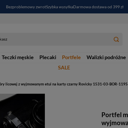
Bezproblemowy zwrot
Szybka wysyłka
Darmowa dostawa od 399 zł
PayPo - kup i zapłać za
30
dni
Zapisz się do newslettera i odbierz RABAT
Teczki męskie
Plecaki
Portfele
Walizki podróżne
SALE
skóry licowej z wyjmowanym etui na karty czarny Rovicky 1531-03-BOR-1195
Portfel m
wyjmowan