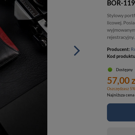
BOR-119
Stylowy portf
licowej. Posi
wyjmowanym e
rejestracyjn
Producent:
R
Kod produkt
Dostępny
57,00 z
Oszczędzasz
5
Najniższa cena