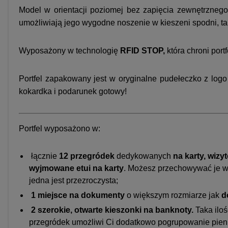
Model w orientacji poziomej bez zapięcia zewnętrznego
umożliwiają jego wygodne noszenie w kieszeni spodni, tak
Wyposażony w technologię
RFID STOP,
która chroni port
Portfel zapakowany jest w oryginalne pudełeczko z logo
kokardka i podarunek gotowy!
Portfel wyposażono w:
łącznie
12 przegródek
dedykowanych
na karty, wiz
wyjmowane etui na karty
. Możesz przechowywać je w z
jedna jest przezroczysta;
1 miejsce na dokumenty
o większym rozmiarze jak
d
2
szerokie, otwarte kieszonki na banknoty.
Taka ilo
przegródek umożliwi Ci dodatkowo pogrupowanie pieniędz