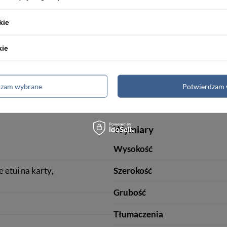
Kolor okuć
kie
Ilość przegródek na karty
kie
Kieszeń na monety
Ochrona RFID
dzam wybrane
Potwierdzam 
Wymiary
Wysokość
etui na karty
Szerokość
Grubość
Tłumaczenia