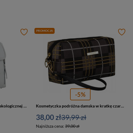
PROMOCJA
-5%
Pojemny plecak damski ze skóry ekologicznej w szarym kolorze wyposażony w nóżki ochronne - Rovicky
Kosmetyczka podróżna damska w kratkę czarna - Rovicky KOS-35
38,00 zł
39,99 zł
Najniższa cena:
39,00 zł