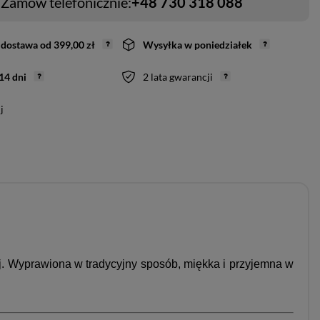
Zamów telefonicznie:
+48 730 318 088
dostawa
od
399,00 zł
Wysyłka
w poniedziałek
14
dni
2 lata gwarancji
j
cej. Wyprawiona w tradycyjny sposób, miękka i przyjemna w