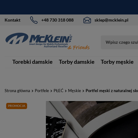
Kontakt
+48 730 318 088
sklep@mcklein.pl
Torebki damskie
Torby damskie
Torby męskie
Strona główna
Portfele
PŁEĆ
Męskie
Portfel męski z naturalnej 
PROMOCJA