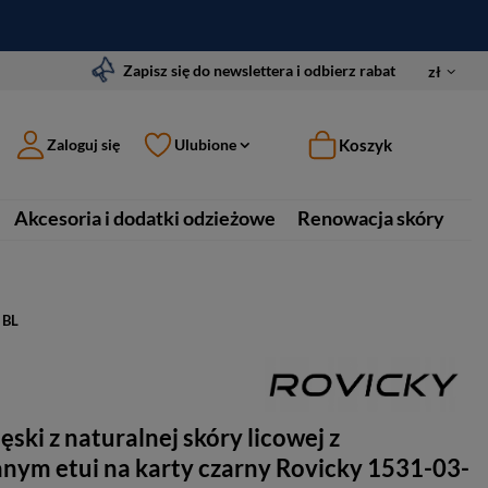
Zapisz się do newslettera i odbierz rabat
zł
Koszyk
Zaloguj się
Ulubione
Akcesoria i dodatki odzieżowe
Renowacja skóry
 BL
ęski z naturalnej skóry licowej z
ym etui na karty czarny Rovicky 1531-03-