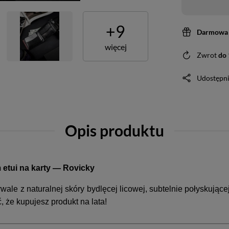
+
9
Darmowa 
więcej
Zwrot
do
Udostępni
Opis produktu
 etui na karty — Rovicky
rwale z naturalnej skóry bydlęcej licowej, subtelnie połyskują
, że kupujesz produkt na lata!