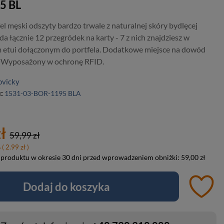
5 BL
el męski odszyty bardzo trwale z naturalnej skóry bydlęcej
ada łącznie 12 przegródek na karty - 7 z nich znajdziesz w
tui dołączonym do portfela. Dodatkowe miejsce na dowód
y. Wyposażony w ochronę RFID.
ovicky
u:
1531-03-BOR-1195 BLA
ł
59,99 zł
%
( 2.99 zł )
 produktu w okresie 30 dni przed wprowadzeniem obniżki:
59,00 zł
Dodaj do koszyka