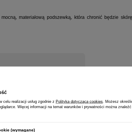
ą mocną, materiałową podszewką, która chronić będzie skór
uku?
Zapytaj naszego eksperta
ość
Detale
w celu realizacji usług zgodnie z
Polityką dotyczącą cookies
. Możesz określi
Styl
eglądarce. Więcej informacji na temat warunków i prywatności można znaleźć
Wzór
Zamknięcie
cookie (wymagane)