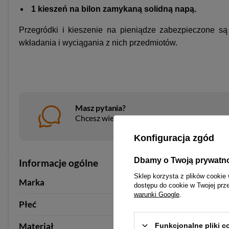
1
kieszeń na bilon zamykaną solidną napą.
Przegródki i kieszenie na pieniądze zabezpieczone s
wkładania i wyciągania z nich przedmiotów.
Masz pytania?
Chcesz wiedzieć więcej na temat tego prod
Konfiguracja zgód
Dbamy o Twoją prywatn
Informacje ogólne
Sklep korzysta z plików cookie 
Marka
Rovicky
dostępu do cookie w Twojej prz
warunki Google
.
Płeć
męska
męska
męska
Materiał
skóra naturalna licowa
Funkcjonalne pliki 