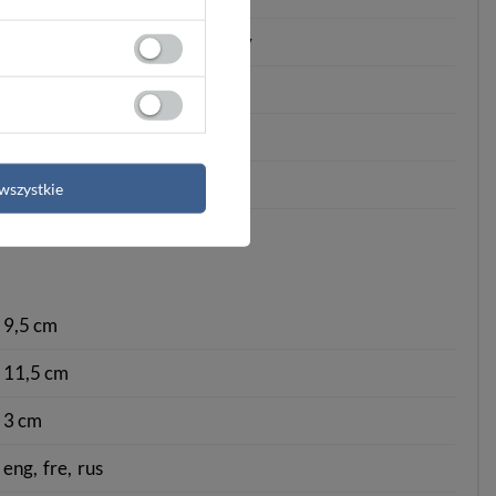
mosiężny
mosiężny
mosiężny
10+
zamykana na zatrzask
tak
wszystkie
9,5 cm
11,5 cm
3 cm
eng
fre
rus