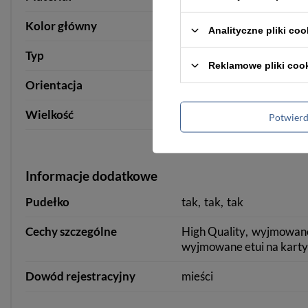
Kolor główny
czarny
czerwony
Analityczne pliki coo
Typ
portfel
portfel
portfel
Reklamowe pliki coo
Orientacja
pozioma
Wielkość
duża
Potwier
Informacje dodatkowe
Pudełko
tak
tak
tak
Cechy szczególne
High Quality
wyjmowane 
wyjmowane etui na karty
Dowód rejestracyjny
mieści