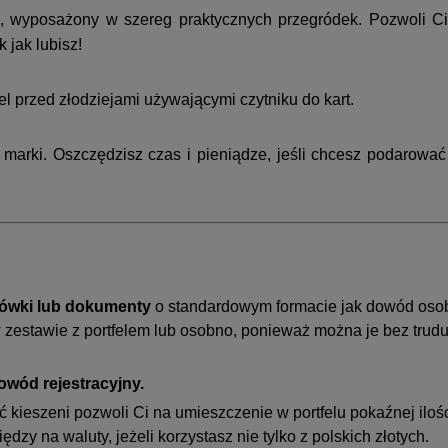
, wyposażony w szereg praktycznych przegródek. Pozwoli Ci
 jak lubisz!
fel przed złodziejami używającymi czytniku do kart.
 marki. Oszczędzisz czas i pieniądze, jeśli chcesz podarować
ytówki lub dokumenty
o standardowym formacie jak dowód osob
estawie z portfelem lub osobno, ponieważ można je bez trudu w
owód rejestracyjny.
ść kieszeni pozwoli Ci na umieszczenie w portfelu pokaźnej iloś
y na waluty, jeżeli korzystasz nie tylko z polskich złotych.