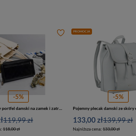
PROMOCJA
-5%
-5%
Duży skórzany portfel damski na zamek i zatrzask czarny - Rovicky CPR-8931-BAR
ł
119,99 zł
133,00 zł
139,99 zł
a:
118,00 zł
Najniższa cena:
133,00 zł