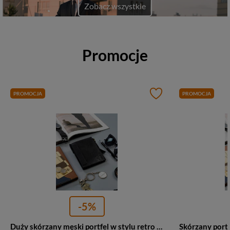
Zobacz wszystkie
Promocje
PROMOCJA
PROMOCJA
-5%
Duży skórzany męski portfel w stylu retro na suwak czarny Rovicky N1226-RHP-5432 BL