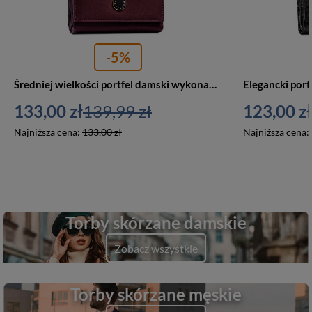
-5%
Średniej wielkości portfel damski wykonany ze skóry naturalnej i ekologicznej w fioletowym kolorze - Peterson
133,00 zł
139,99 zł
123,00 zł
Najniższa cena:
133,00 zł
Najniższa cena:
Torby skórzane damskie
Zobacz wszystkie
Torby skórzane męskie