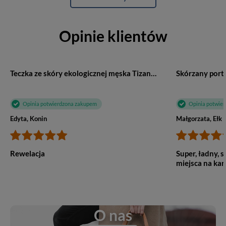
Opinie klientów
Teczka ze skóry ekologicznej męska Tizano T08 aktówka A4 czarna
Opinia potwierdzona zakupem
Opinia potwie
Edyta, Konin
Małgorzata, Ełk
Rewelacja
Super, ładny, s
miejsca na kar
O nas