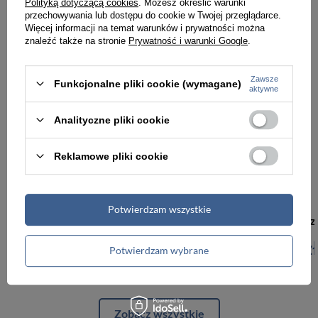
Polityką dotyczącą cookies
. Możesz określić warunki
przechowywania lub dostępu do cookie w Twojej przeglądarce.
Więcej informacji na temat warunków i prywatności można
znaleźć także na stronie
Prywatność i warunki Google
.
Zawsze
Funkcjonalne pliki cookie (wymagane)
aktywne
Analityczne pliki cookie
Reklamowe pliki cookie
Potwierdzam wszystkie
Torebka skórzana damska Vera Pelle VORX33T worek na ramię A4 beżowa
249,99 zł
249,99 zł
Potwierdzam wybrane
Zobacz wszystkie