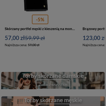
-5%
Skórzany portfel męski z kieszenią na monety czarny - Rovicky N02-RVT BL
57,00 zł
59,99 zł
123,00 zł
Najniższa cena:
59,00 zł
Najniższa cena:
Torby skórzane damskie
Zobacz wszystkie
Torby skórzane męskie