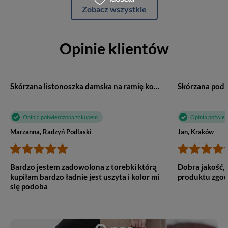
Zobacz wszystkie
Opinie klientów
Skórzana listonoszka damska na ramię koniak - Vooc P27
Opinia potwierdzona zakupem
Opinia potwie
Marzanna, Radzyń Podlaski
Jan, Kraków
Bardzo jestem zadowolona z torebki którą
Dobra jakość, 
kupiłam bardzo ładnie jest uszyta i kolor mi
produktu zgod
się podoba