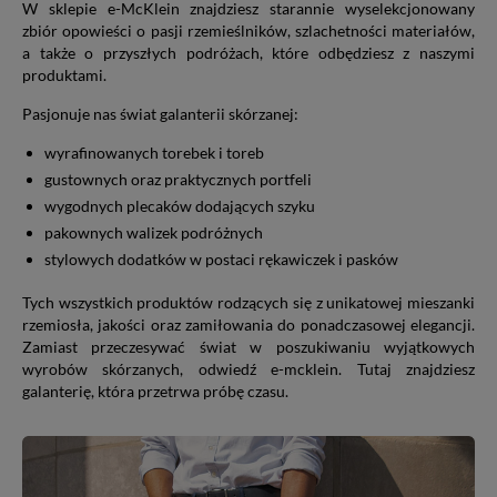
W sklepie e-McKlein znajdziesz starannie wyselekcjonowany
zbiór opowieści o pasji rzemieślników, szlachetności materiałów,
a także o przyszłych podróżach, które odbędziesz z naszymi
produktami.
Pasjonuje nas świat galanterii skórzanej:
wyrafinowanych torebek i toreb
gustownych oraz praktycznych portfeli
wygodnych plecaków dodających szyku
pakownych walizek podróżnych
stylowych dodatków w postaci rękawiczek i pasków
Tych wszystkich produktów rodzących się z unikatowej mieszanki
rzemiosła, jakości oraz zamiłowania do ponadczasowej elegancji.
Zamiast przeczesywać świat w poszukiwaniu wyjątkowych
wyrobów skórzanych, odwiedź e-mcklein. Tutaj znajdziesz
galanterię, która przetrwa próbę czasu.