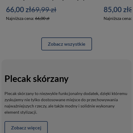
66,00 zł
69,99 zł
85,00 zł
8
Najniższa cena:
66,00 zł
Najniższa cena:
Zobacz wszystkie
Plecak skórzany
Plecak skórzany to niezwykle funkcjonalny dodatek, dzięki któremu
zyskujemy nie tylko dostosowane miejsce do przechowywania
najważniejszych rzeczy, ale także modny i solidnie wykonany
element stylizacji.
Zobacz więcej