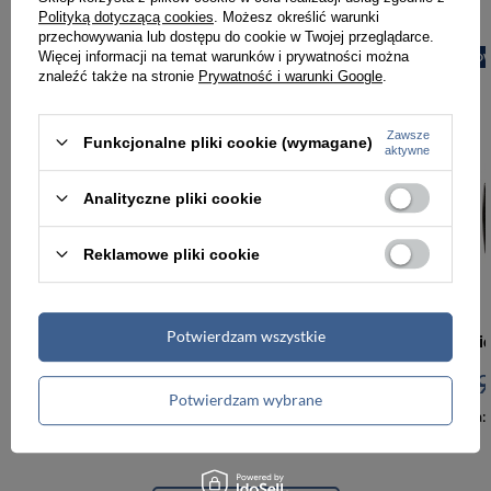
Polityką dotyczącą cookies
. Możesz określić warunki
przechowywania lub dostępu do cookie w Twojej przeglądarce.
Więcej informacji na temat warunków i prywatności można
PROMOCJA
NOW
znaleźć także na stronie
Prywatność i warunki Google
.
Zawsze
Funkcjonalne pliki cookie (wymagane)
aktywne
Analityczne pliki cookie
Reklamowe pliki cookie
Potwierdzam wszystkie
Biała, bawełniana czapka z daszkiem-bejsbolówka z godłem Polski
29,99 zł
95,00 zł
9
Potwierdzam wybrane
Najniższa cena: