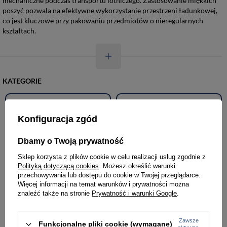
mechaniczne podczas transportu lotniczego. Zastosowanie miękkich
poszyć pozwala na efektywne wykorzystanie przestrzeni ładunkowej,
co jest kluczowe przy pakowaniu przedmiotów o nieregularnych
kształtach.
KATEGORIE
Torebki damskie
Torby damskie
Konfiguracja zgód
Torby męskie
Teczki męskie
Dbamy o Twoją prywatność
Sklep korzysta z plików cookie w celu realizacji usług zgodnie z
Plecaki
Portfele
Polityką dotyczącą cookies
. Możesz określić warunki
przechowywania lub dostępu do cookie w Twojej przeglądarce.
Więcej informacji na temat warunków i prywatności można
Walizki podróżne
Akcesoria i dodatki odzieżowe
znaleźć także na stronie
Prywatność i warunki Google
.
Renowacja skóry
Zawsze
Funkcjonalne pliki cookie (wymagane)