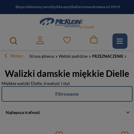
Bezproblemowy zwrot
Szybka wysyłka
Darmowa dostawa od 399 zł
PayPo - kup i zapłać za
30
dni
Zapisz się do newslettera i odbierz RABAT
Wstecz
Strona główna
Walizki podróżne
PRZEZNACZENIE
Mię
Walizki damskie miękkie Dielle
Miękkie walizki Dielle, trwałość i styl
Filtrowanie
Najlepsza trafność