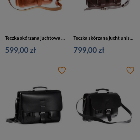
Teczka skórzana juchtowa unisex VOOC P13 aktówka z funkcją plecaka A4 duża koniakowa
Teczka skórzana jucht unisex VOOC P24 aktówka vintage duża A4 brązowa
599,00 zł
799,00 zł