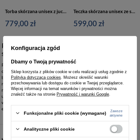
Torba skórzana unisex z juchtu VOOC P43 teczka aktówka A4 czarna
Teczka skórzana unisex ze skóry juchtowej VOOC P13 aktówka duża A4 czarna
779,00 zł
599,00 zł
Polskie teczki męskie ze skóry juchtowej jako
Konfiguracja zgód
symbol trwałości i prestiżu
Dbamy o Twoją prywatność
Polskie teczki męskie ze skóry juchtowej stanowią szczytowe
osiągnięcie w dziedzinie kaletnictwa, łącząc surową estetykę z
Sklep korzysta z plików cookie w celu realizacji usług zgodnie z
bezkompromisową wytrzymałością grubego bamu. Wykorzystanie
Polityką dotyczącą cookies
. Możesz określić warunki
przechowywania lub dostępu do cookie w Twojej przeglądarce.
naturalnego juchtu gwarantuje odporność na uszkodzenia
Więcej informacji na temat warunków i prywatności można
mechaniczne oraz sprawia, że każda aktówka z czasem nabiera
znaleźć także na stronie
Prywatność i warunki Google
.
unikalnej patyny. Produkty te dedykowane są użytkownikom
wymagającym najwyższej jakości użytkowej w codziennej
eksploatacji biurowej i terenowej.
Zawsze
Funkcjonalne pliki cookie (wymagane)
aktywne
Analityczne pliki cookie
KATEGORIE