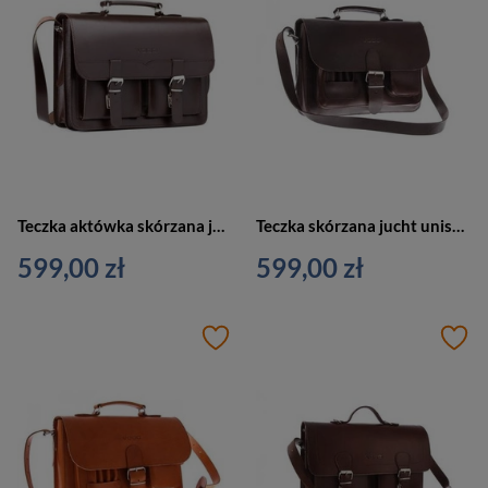
Teczka aktówka skórzana juchtowa unisex VOOC P112 2w1 plecak A4 brązowa
Teczka skórzana jucht unisex VOOC P13 aktówka z funkcją plecaka A4 brązowa
599,00 zł
599,00 zł