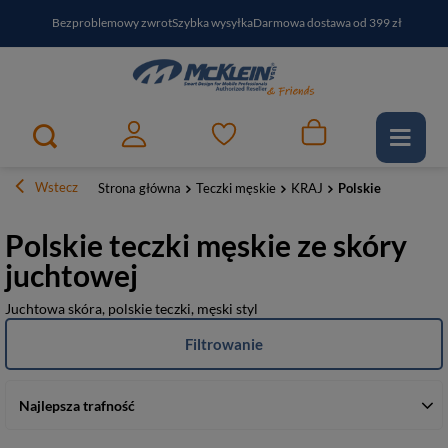
Bezproblemowy zwrot
Szybka wysyłka
Darmowa dostawa od 399 zł
PayPo - kup i zapłać za
30
dni
Zapisz się do newslettera i odbierz RABAT
Wstecz
Strona główna
Teczki męskie
KRAJ
Polskie
Polskie teczki męskie ze skóry
juchtowej
Juchtowa skóra, polskie teczki, męski styl
Filtrowanie
Najlepsza trafność