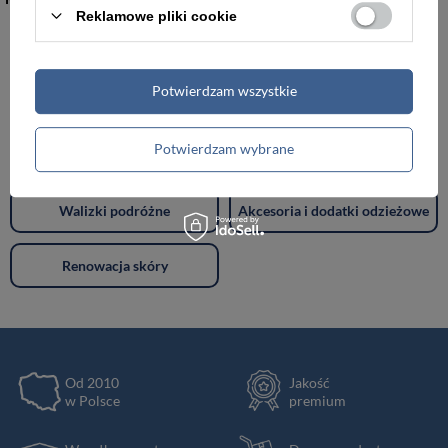
Reklamowe pliki cookie
Torebki damskie
Torby damskie
Potwierdzam wszystkie
Torby męskie
Teczki męskie
Potwierdzam wybrane
Plecaki
Portfele
Walizki podróżne
Akcesoria i dodatki odzieżowe
Renowacja skóry
Od 2010
Jakość
w Polsce
premium