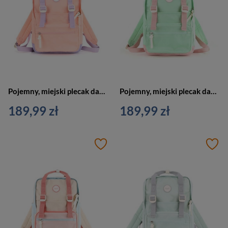
Pojemny, miejski plecak damski w różowo-fioletowym kolorze z kieszenią zewnętrzną - Himawari
Pojemny, miejski plecak damski w miętowym kolorze zamykany na suwak - Himawari
189,99 zł
189,99 zł