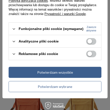
Polityką dotyczącą cookies
. Możesz określić warunki
przechowywania lub dostępu do cookie w Twojej przeglądarce.
Więcej informacji na temat warunków i prywatności można
znaleźć także na stronie
Prywatność i warunki Google
.
Zawsze
Funkcjonalne pliki cookie (wymagane)
aktywne
Analityczne pliki cookie
Szary, praktyczny plecak damski zamykany suwakiem - Himawari
Praktyczny plecak damski w zielonym kolorze zamykany suwakiem - Himawari
Reklamowe pliki cookie
199,99 zł
199,99 zł
Potwierdzam wszystkie
Potwierdzam wybrane