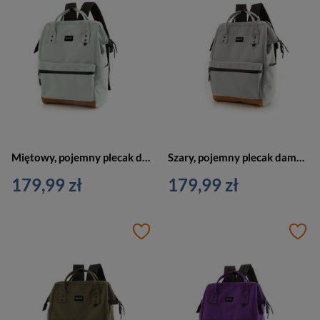
Miętowy, pojemny plecak damski zawieszony na regulowanych szelkach - Himawari
Szary, pojemny plecak damski z portem USB zawieszony na regulowanych szelkach - Himawari
179,99 zł
179,99 zł