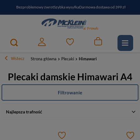
Bezproblemowy zwrot
Szybka wysyłka
Darmowa dostawa od 399 zł
PayPo - kup i zapłać za
30
dni
Zapisz się do newslettera i odbierz RABAT
Wstecz
Strona główna
Plecaki
Himawari
Plecaki damskie Himawari A4
Filtrowanie
Najlepsza trafność