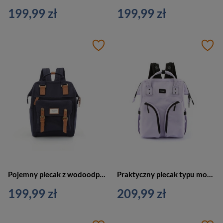
199,99 zł
199,99 zł
Pojemny plecak z wodoodpornego poliestru w granatowym kolorze z kieszenią na laptopa - Himawari
Praktyczny plecak typu mommy bag w fioletowym kolorze - Himawari
199,99 zł
209,99 zł