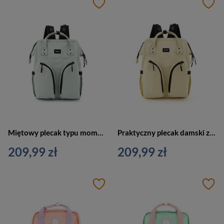
Miętowy plecak typu mommy bag z termicznymi kieszeniami - Himawari
Praktyczny plecak damski z poliestru w żółtym kolorze zamykany suwakiem - Himawari
209,99 zł
209,99 zł