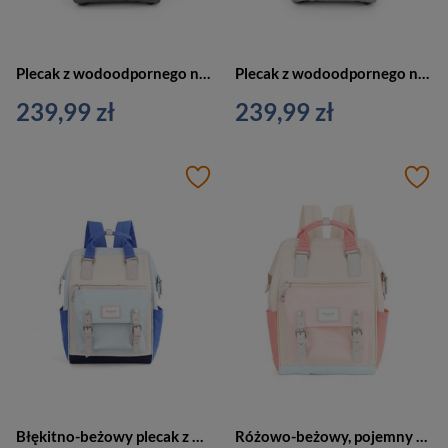
Plecak z wodoodpornego nylonu w ciemnoszarym kolorze wyposażony w port USB - Himawari
Plecak z wodoodpornego nylonu w jasnoszarym kolorze - Himawari
239,99 zł
239,99 zł
Błękitno-beżowy plecak z wodoodpornego poliestru z portem USB - Himawari
Różowo-beżowy, pojemny plecak z wodoodpornego poliestru z kieszenią na laptopa - Himawari