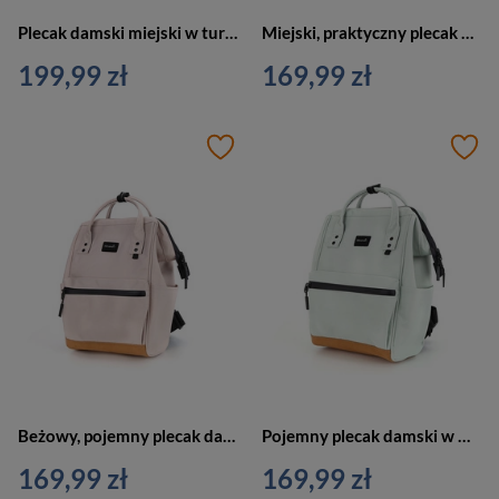
Plecak damski miejski w turkusowo-czerwonym kolorze Himawari
Miejski, praktyczny plecak damski w szarym kolorze z kieszenią zewnętrzną - Himawari
199,99 zł
169,99 zł
Beżowy, pojemny plecak damski zamykany suwakiem - Himawari
Pojemny plecak damski w miętowym kolorze zamykany suwakiem - Himawari
169,99 zł
169,99 zł