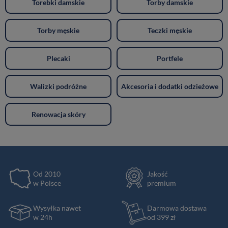
Torebki damskie
Torby damskie
Torby męskie
Teczki męskie
Plecaki
Portfele
Walizki podróżne
Akcesoria i dodatki odzieżowe
Renowacja skóry
Od 2010
Jakość
w Polsce
premium
Wysyłka nawet
Darmowa dostawa
w 24h
od 399 zł