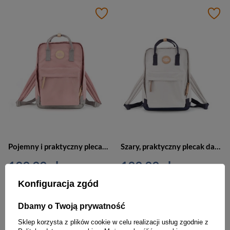
Pojemny i praktyczny plecak damski w jasnoróżowym kolorze zawieszony na regulowanych szelkach - Himawari
Szary, praktyczny plecak damski zamykany suwakiem, jednokomorowy - Himawari
199,99 zł
199,99 zł
Konfiguracja zgód
Dbamy o Twoją prywatność
Sklep korzysta z plików cookie w celu realizacji usług zgodnie z