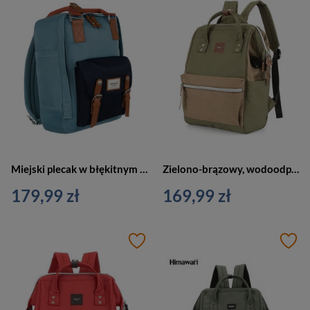
Miejski plecak w błękitnym kolorze z miejscem na laptopa - Himawari
Zielono-brązowy, wodoodporny plecak na laptopa z portem USB - Himawari
179,99 zł
169,99 zł