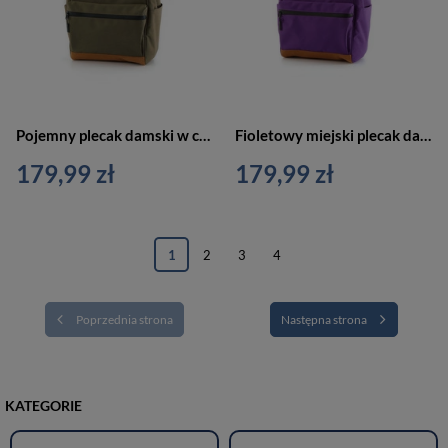
Pojemny plecak damski w ciemno zielonym kolorze z portem USB zawieszony na regulowanych szelkach - Himawari
Fioletowy miejski plecak damski z portem USB zawieszony na regulowanych szelkach - Himawari
179,99 zł
179,99 zł
1
2
3
4
Poprzednia strona
Następna strona
KATEGORIE