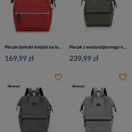
Plecak damski miejski na laptopa z portem USB Himawari duży czerwony
Plecak z wodoodpornego nylonu w zielonym kolorze wyposażony w stabilizujące nóżki na spodzie - Himawari
169,99 zł
239,99 zł