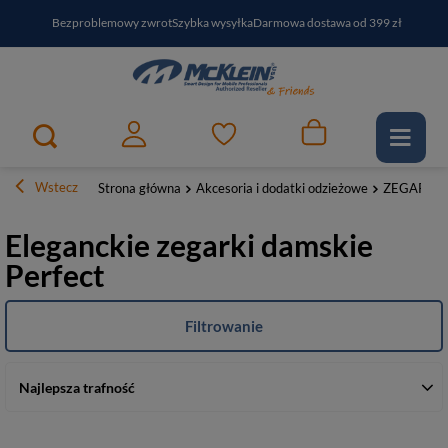
Bezproblemowy zwrot
Szybka wysyłka
Darmowa dostawa od 399 zł
PayPo - kup i zapłać za
30
dni
Zapisz się do newslettera i odbierz RABAT
Wstecz
Strona główna
Akcesoria i dodatki odzieżowe
ZEGARKI
Eleganckie zegarki damskie
Perfect
Filtrowanie
Najlepsza trafność