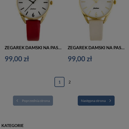
ZEGAREK DAMSKI NA PASKU KLASYCZNY PERFECT E347 (zp954d)
ZEGAREK DAMSKI NA PASKU CASUAL PERFECT E347 (zp954b)
99,00 zł
99,00 zł
1
2
Poprzednia strona
Następna strona
KATEGORIE