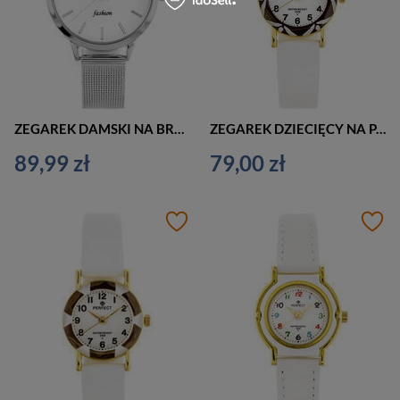
ZEGAREK DAMSKI NA BRANSOLECIE SREBRNY PERFECT F202-1 (zp974a)
ZEGAREK DZIECIĘCY NA PASKU BIAŁY PERFECT L248 - KOMUNIJNY (zp968f)
89,99 zł
79,00 zł