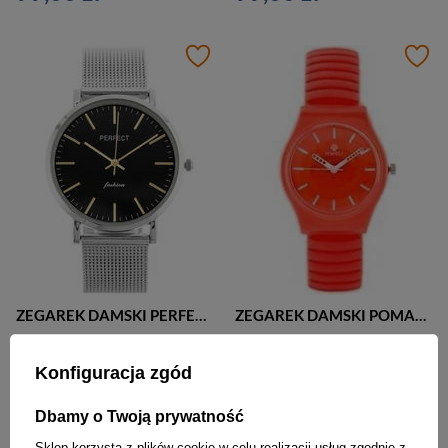
ZEGAREK DAMSKI PERFECT F345 SREBRNY (zp984b)
ZEGAREK DAMSKI POMARAŃCZOWY PERFECT S31 - orange (zp831c)
99,00 zł
59,00 zł
Konfiguracja zgód
Dbamy o Twoją prywatność
Sklep korzysta z plików cookie w celu realizacji usług zgodnie z