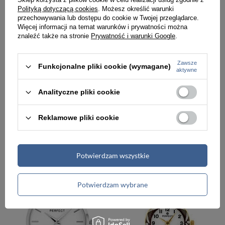
Polityką dotyczącą cookies
. Możesz określić warunki
przechowywania lub dostępu do cookie w Twojej przeglądarce.
Więcej informacji na temat warunków i prywatności można
znaleźć także na stronie
Prywatność i warunki Google
.
Zawsze
Funkcjonalne pliki cookie (wymagane)
aktywne
Analityczne pliki cookie
ZEGAREK DZIECIĘCY NA PASKU KOLOROWY PERFECT - TUTTI FRUTTI I (zp681f)
ZEGAREK DAMSKI NA BRANSOLECIE SREBRNY PERFECT F202-2 (zp974b)
Reklamowe pliki cookie
69,00 zł
89,99 zł
Potwierdzam wszystkie
Potwierdzam wybrane