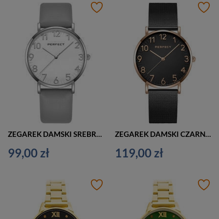
ZEGAREK DAMSKI SREBRNY PERFECT E342-01 (zp517a) + BOX
ZEGAREK DAMSKI CZARNY PERFECT F342-08 (zp514e) + BOX
99,00 zł
119,00 zł