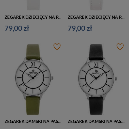
ZEGAREK DZIECIĘCY NA PASKU BIAŁY PERFECT L248 - KOMUNIJNY (zp968g)
ZEGAREK DZIECIĘCY NA PASKU BIAŁY PERFECT - KOMUNIJNY (zp809b)
79,00 zł
79,00 zł
ZEGAREK DAMSKI NA PASKU KLASYCZNY PERFECT E346-8 (zp962b)
ZEGAREK DAMSKI NA PASKU KLASYCZNY PERFECT E346-2 (zp962c)